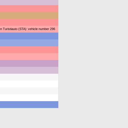
 Turistiauto (STA): vehicle number 296