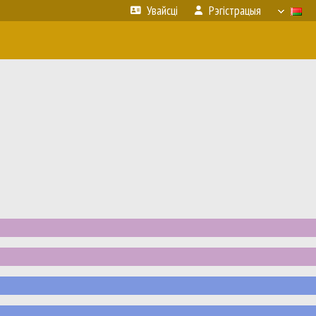
Увайсці
Рэгістрацыя