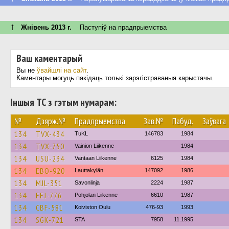
↑
Жнівень 2013 г.
Паступiў на прадпрыемства
Ваш каментарый
Вы не
ўвайшлі на сайт
.
Каментары могуць пакідаць толькі зарэгістраваныя карыстачы.
Іншыя ТС з гэтым нумарам:
№
Дзярж.№
Прадпрыемства
Зав.№
Пабуд.
Заўвага
134
TVX-434
TuKL
146783
1984
134
TVX-750
Vainion Liikenne
1984
134
USU-234
Vantaan Liikenne
6125
1984
134
EBO-920
Lauttakylän
147092
1986
134
MJL-351
Savonlinja
2224
1987
134
EEJ-776
Pohjolan Liikenne
6610
1987
134
CBF-581
Koiviston Oulu
476-93
1993
134
SGK-721
STA
7958
11.1995