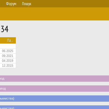
а
Форум
Пошук
134
Па...
06.2025
09.2021
04.2019
12.2015
вод
авод
ыемства)
ыемства)