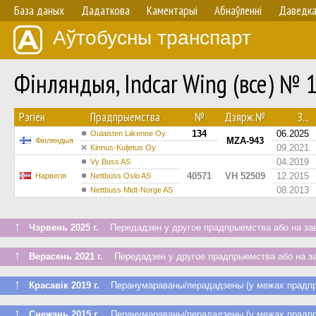
База даных
Дадаткова
Каментарыі
Абнаўленнi
Даведк
Аўтобусны транспарт
Фінляндыя, Indcar Wing (все) № 
Рэгіён
Прадпрыемства
№
Дзярж.№
З...
134
06.2025
Oulaisten Liikenne Oy
MZA-943
Фінляндыя
09.2021
Kinnus-Kuljetus Oy
04.2019
Vy Buss AS
40571
VH 52509
12.2015
Нарвегія
Nettbuss Oslo AS
08.2013
Nettbuss Midt-Norge AS
↑
Чэрвень 2025 г.
Передадзен у другое прадпрыемства або на за
↑
Верасень 2021 г.
Передадзен у другое прадпрыемства або на з
↑
Красавік 2019 г.
Перанумараваны/перададзены (у межах прадпр
↑
Снежань 2015 г.
Перанумараваны/перададзены (у межах прадпр