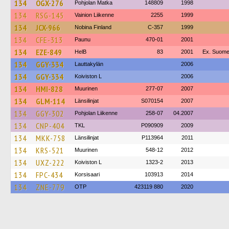
134
OGX-276
Pohjolan Matka
148809
1998
134
RSG-145
Vainion Liikenne
2255
1999
134
JCX-966
Nobina Finland
C-357
1999
134
CFE-313
Paunu
470-01
2001
134
EZE-849
HelB
83
2001
Ex. Suomen
134
GGY-334
Lauttakylän
2006
134
GGY-334
Koiviston L
2006
134
HMI-828
Muurinen
277-07
2007
134
GLM-114
Länsilinjat
S070154
2007
134
GGY-302
Pohjolan Liikenne
258-07
04.2007
134
CNP-404
TKL
P090909
2009
134
MKK-758
Länsilinjat
P113964
2011
134
KRS-521
Muurinen
548-12
2012
134
UXZ-222
Koiviston L
1323-2
2013
134
FPC-434
Korsisaari
103913
2014
134
ZNE-779
OTP
423119 880
2020