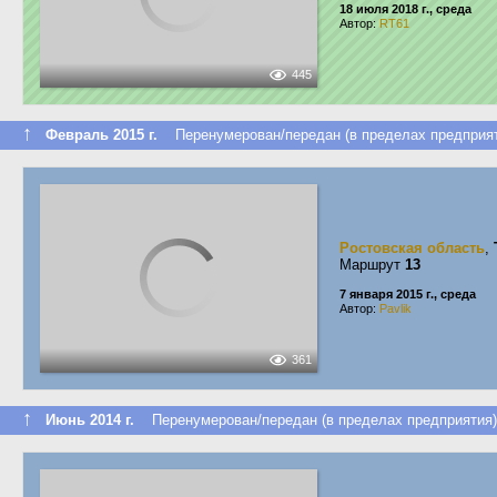
18 июля 2018 г., среда
Автор:
RT61
445
↑
Февраль 2015 г.
Перенумерован/передан (в пределах предприят
Ростовская область
,
Маршрут
13
7 января 2015 г., среда
Автор:
Pavlik
361
↑
Июнь 2014 г.
Перенумерован/передан (в пределах предприятия)