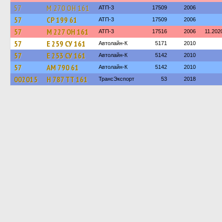
57
М 270 ОН 161
АТП-3
17509
2006
57
СР 199 61
АТП-3
17509
2006
57
М 227 ОН 161
АТП-3
17516
2006
11.202
57
Е 259 СУ 161
Автолайн-К
5171
2010
57
Е 253 СУ 161
Автолайн-К
5142
2010
57
АМ 790 61
Автолайн-К
5142
2010
002015
Н 787 ТТ 161
ТрансЭкспорт
53
2018