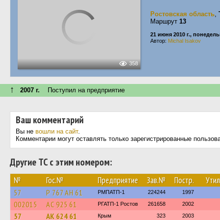
Ростовская область
,
Маршрут
13
21 июня 2010 г., понедел
Автор:
Michal Isakov
358
↑
2007 г.
Поступил на предприятие
Ваш комментарий
Вы не
вошли на сайт
.
Комментарии могут оставлять только зарегистрированные пользов
Другие ТС с этим номером:
№
Гос.№
Предприятие
Зав.№
Постр.
Утил
57
Р 767 АН 61
РМПАТП-1
224244
1997
002015
АС 925 61
РГАТП-1 Ростов
261658
2002
57
АК 624 61
Крым
323
2003