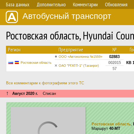
База данных
Дополнительно
Комментарии
Обновления
Автобусный транспорт
Ростовская область, Hyundai Co
Регион
Предприятие
№
Г
02883
ООО «Автоколонна №1559»
002015
КВ 
Ростовская область
ОАО "РГАТП-1" (Таганрог)
57
Все комментарии к фотографиям этого ТС
↑
Август 2020 г.
Списан
Ростовская область
,
Маршрут
40-МТ