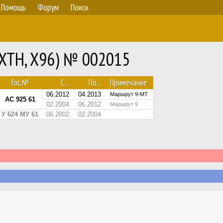
Помощь
Форум
Поиск
(XTH, X96) № 002015
Гос.№
С...
По...
Примечание
06.2012
04.2013
Маршрут 9-МТ
АС 925 61
02.2004
06.2012
Маршрут 9
У 624 МУ 61
06.2002
02.2004