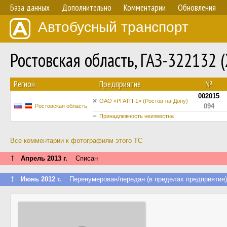
База данных
Дополнительно
Комментарии
Обновления
Автобусный транспорт
Ростовская область, ГАЗ-322132 
Регион
Предприятие
№
002015
ОАО «РГАТП-1» (Ростов-на-Дону)
094
Ростовская область
Принадлежность неизвестна
Все комментарии к фотографиям этого ТС
↑
Апрель 2013 г.
Списан
↑
Июнь 2012 г.
Перенумерован/передан (в пределах предприятия)