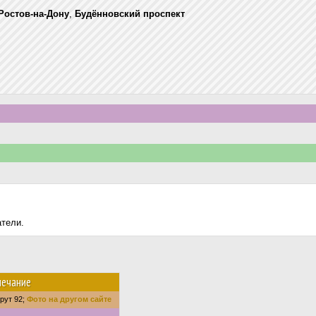
Ростов-на-Дону
,
Будённовский проспект
атели.
ечание
рут 92;
Фото на другом сайте