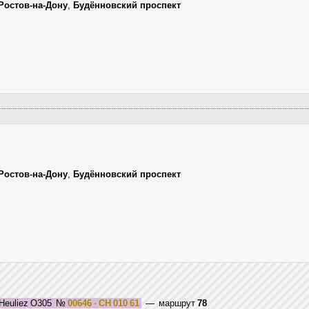
Ростов-на-Дону
,
Будённовский проспект
Ростов-на-Дону
,
Будённовский проспект
Heuliez O305
№
00646 · СН 010 61
— маршрут
78