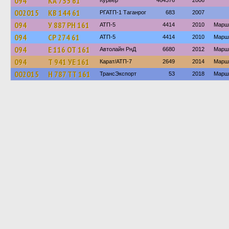
094
КА 735 61
Курьер
464376
2006
002015
КВ 144 61
РГАТП-1 Таганрог
683
2007
094
У 887 РН 161
АТП-5
4414
2010
Маршр
094
СР 274 61
АТП-5
4414
2010
Марш
094
Е 116 ОТ 161
Автолайн РнД
6680
2012
Маршр
094
Т 941 УЕ 161
Карат/АТП-7
2649
2014
Маршр
002015
Н 787 ТТ 161
ТрансЭкспорт
53
2018
Маршр