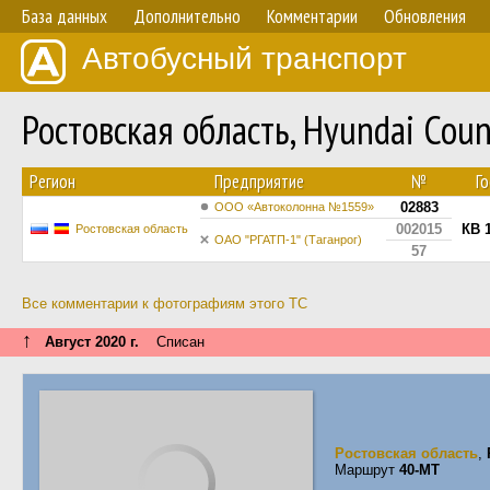
База данных
Дополнительно
Комментарии
Обновления
Автобусный транспорт
Ростовская область, Hyundai Co
Регион
Предприятие
№
Г
02883
ООО «Автоколонна №1559»
002015
КВ 
Ростовская область
ОАО "РГАТП-1" (Таганрог)
57
Все комментарии к фотографиям этого ТС
↑
Август 2020 г.
Списан
Ростовская область
,
Маршрут
40-МТ