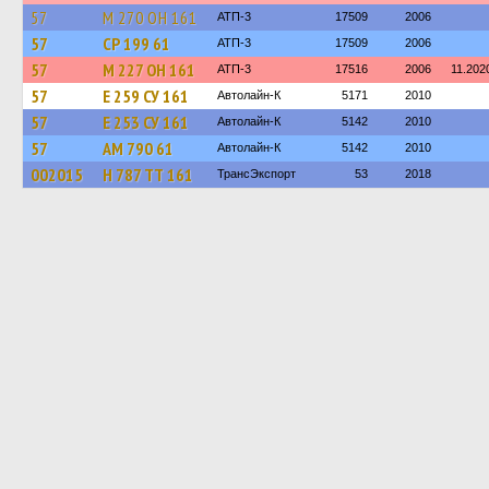
57
М 270 ОН 161
АТП-3
17509
2006
57
СР 199 61
АТП-3
17509
2006
57
М 227 ОН 161
АТП-3
17516
2006
11.202
57
Е 259 СУ 161
Автолайн-К
5171
2010
57
Е 253 СУ 161
Автолайн-К
5142
2010
57
АМ 790 61
Автолайн-К
5142
2010
002015
Н 787 ТТ 161
ТрансЭкспорт
53
2018