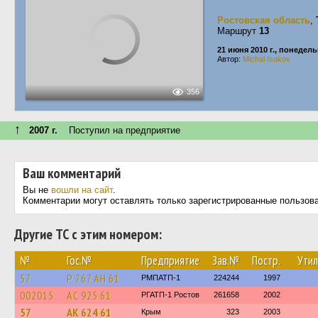
Ростовская область
,
Маршрут
13
21 июня 2010 г., понедел
Автор:
Michal Isakov
356
↑
2007 г.
Поступил на предприятие
Ваш комментарий
Вы не
вошли на сайт
.
Комментарии могут оставлять только зарегистрированные пользов
Другие ТС с этим номером:
№
Гос.№
Предприятие
Зав.№
Постр.
Утил
57
Р 767 АН 61
РМПАТП-1
224244
1997
002015
АС 925 61
РГАТП-1 Ростов
261658
2002
57
АК 624 61
Крым
323
2003