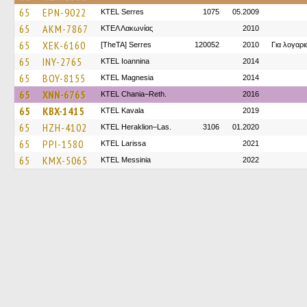
65
EPN-9022
KTEL Serres
1075
05.2009
65
AKM-7867
ΚΤΕΛ Λακωνίας
2010
65
XEK-6160
[TheTA] Serres
120052
2010
Για λογαρ
65
INY-2765
KTEL Ioannina
2014
65
BOY-8155
ΚΤΕL Magnesia
2014
65
XNN-6765
KTEL Chania–Reth.
2016
65
KBX-1415
KTEL Kavala
2019
65
HZH-4102
KTEL Heraklion–Las.
3106
01.2020
65
PPI-1580
KTEL Larissa
2021
65
KMX-5065
KTEL Messinia
2022