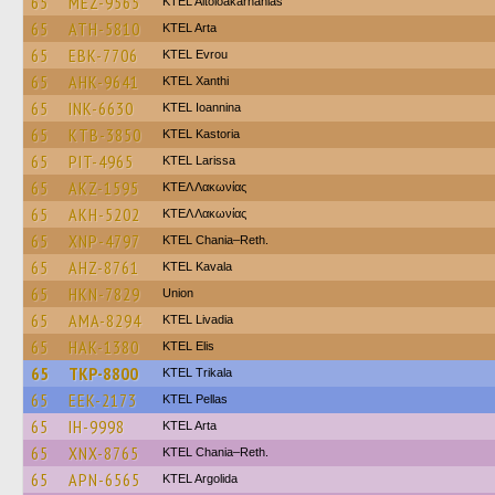
65
MEZ-9565
KTEL Aitoloakarnanias
65
ATH-5810
KTEL Arta
65
EBK-7706
KTEL Evrou
65
AHK-9641
KTEL Xanthi
65
INK-6630
KTEL Ioannina
65
KTB-3850
KTEL Kastoria
65
PIT-4965
KTEL Larissa
65
AKZ-1595
ΚΤΕΛ Λακωνίας
65
AKH-5202
ΚΤΕΛ Λακωνίας
65
XNP-4797
KTEL Chania–Reth.
65
AHZ-8761
KTEL Kavala
65
HKN-7829
Union
65
AMA-8294
KTEL Livadia
65
HAK-1380
KTEL Elis
65
TKP-8800
ΚΤΕL Τrikala
65
EEK-2173
KTEL Pellas
65
IH-9998
KTEL Arta
65
XNX-8765
KTEL Chania–Reth.
65
APN-6565
KTEL Argolida