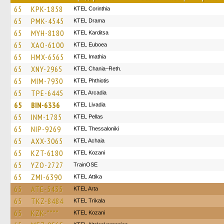
65
KPK-1858
KTEL Corinthia
65
PMK-4545
KTEL Drama
65
MYH-8180
ΚΤΕL Karditsa
65
XAO-6100
ΚΤΕL Euboea
65
HMX-6565
KTEL Imathia
65
XNY-2965
KTEL Chania–Reth.
65
MIM-7930
ΚΤΕL Phthiotis
65
TPE-6445
KTEL Arcadia
65
BIN-6336
KTEL Livadia
65
INM-1785
KTEL Pellas
65
NIP-9269
KTEL Thessaloniki
65
AXX-3065
KTEL Achaia
65
KZT-6180
ΚΤΕL Kozani
65
YZO-2727
TrainΟSE
65
ZMI-6390
KΤΕL Αttika
65
ATE-5435
KTEL Arta
65
TKZ-8484
ΚΤΕL Τrikala
65
KZK-****
ΚΤΕL Kozani