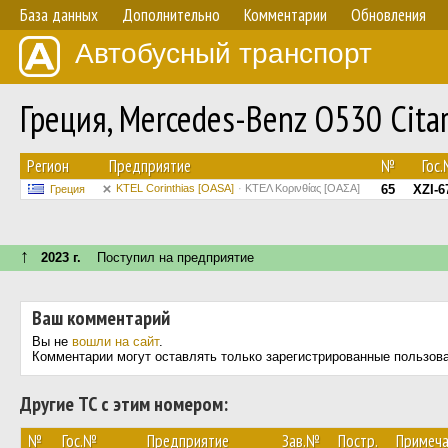
База данных
Дополнительно
Комментарии
Обновления
Автобусный транспорт
Греция, Mercedes-Benz O530 Citar
Регион
Предприятие
№
Гос
KTEL Corinthias [OASA]
ΚΤΕΛ Κορινθίας [ΟΑΣΑ]
65
XZI-6
Греция
↑
2023 г.
Поступил на предприятие
Ваш комментарий
Вы не
вошли на сайт
.
Комментарии могут оставлять только зарегистрированные пользов
Другие ТС с этим номером:
№
Гос.№
Предприятие
Зав.№
Постр.
Примеча