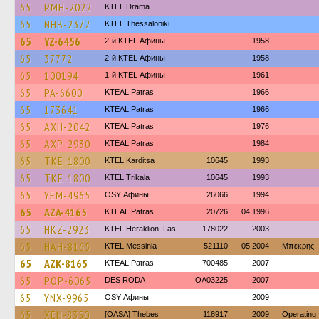
65
PMH-2022
KTEL Drama
65
NHB-2372
KTEL Thessaloniki
65
YZ-6456
2-й KTEL Афины
1958
65
37772
2-й KTEL Афины
1958
65
100194
1-й KTEL Афины
1961
65
PA-6600
KTEAL Patras
1966
65
173641
KTEAL Patras
1966
65
AXH-2042
KTEAL Patras
1976
65
AXP-2930
KTEAL Patras
1984
65
TKE-1800
ΚΤΕL Karditsa
10645
1993
65
TKE-1800
ΚΤΕL Τrikala
10645
1993
65
YEM-4965
OSY Афины
26066
1994
65
AZA-4165
KTEAL Patras
20726
04.1996
65
HKZ-2923
KTEL Heraklion–Las.
178022
2003
65
HAH-8165
KTEL Messinia
521110
05.2004
Μπεκρης
65
AZK-8165
KTEAL Patras
700485
2007
65
POP-6065
DES RODA
OA03225
2007
65
YNX-9965
OSY Афины
2009
65
XEH-8350
[OASA] Thebes
118917
2009
Operating