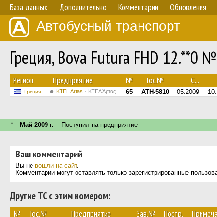
База данных
Дополнительно
Комментарии
Обновления
Автобусный транспорт
Греция, Bova Futura FHD 12.**0 №
Регион
Предприятие
№
Гос.№
С...
KTEL Artas
ΚΤΕΛ Άρτας
65
ATH-5810
05.2009
10
Греция
↑
Май 2009 г.
Поступил на предприятие
Ваш комментарий
Вы не
вошли на сайт
.
Комментарии могут оставлять только зарегистрированные пользов
Другие ТС с этим номером:
№
Гос.№
Предприятие
Зав.№
Постр.
Примеча