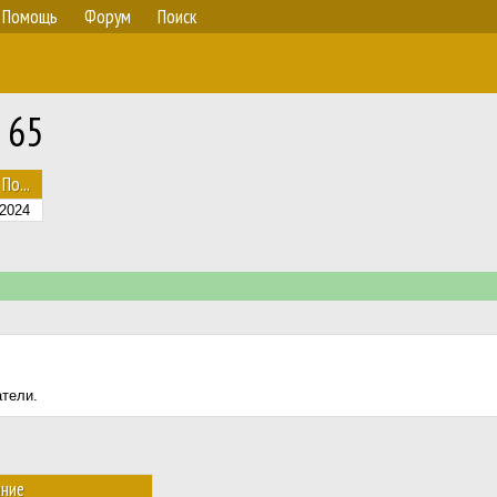
Помощь
Форум
Поиск
 65
По...
.2024
атели.
ние