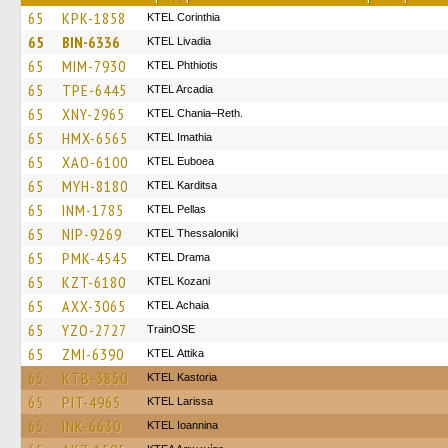
65
KPK-1858
KTEL Corinthia
65
BIN-6336
KTEL Livadia
65
MIM-7930
ΚΤΕL Phthiotis
65
TPE-6445
KTEL Arcadia
65
XNY-2965
KTEL Chania–Reth.
65
HMX-6565
KTEL Imathia
65
XAO-6100
ΚΤΕL Euboea
65
MYH-8180
ΚΤΕL Karditsa
65
INM-1785
KTEL Pellas
65
NIP-9269
KTEL Thessaloniki
65
PMK-4545
KTEL Drama
65
KZT-6180
ΚΤΕL Kozani
65
AXX-3065
KTEL Achaia
65
YZO-2727
TrainΟSE
65
ZMI-6390
KΤΕL Αttika
65
KTB-3850
KTEL Kastoria
65
PIT-4965
KTEL Larissa
65
INK-6630
KTEL Ioannina