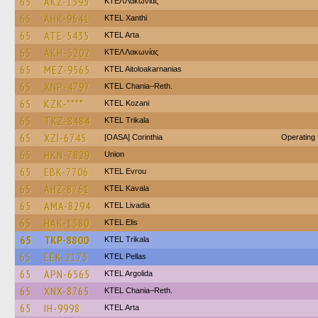
65
AKZ-1595
ΚΤΕΛ Λακωνίας
65
AHK-9641
KTEL Xanthi
65
ATE-5435
KTEL Arta
65
AKH-5202
ΚΤΕΛ Λακωνίας
65
MEZ-9565
KTEL Aitoloakarnanias
65
XNP-4797
KTEL Chania–Reth.
65
KZK-****
ΚΤΕL Kozani
65
TKZ-8484
ΚΤΕL Τrikala
65
XZI-6745
[OASA] Corinthia
Operating
65
HKN-7829
Union
65
EBK-7706
KTEL Evrou
65
AHZ-8761
KTEL Kavala
65
AMA-8294
KTEL Livadia
65
HAK-1380
KTEL Elis
65
TKP-8800
ΚΤΕL Τrikala
65
EEK-2173
KTEL Pellas
65
APN-6565
KTEL Argolida
65
XNX-8765
KTEL Chania–Reth.
65
IH-9998
KTEL Arta