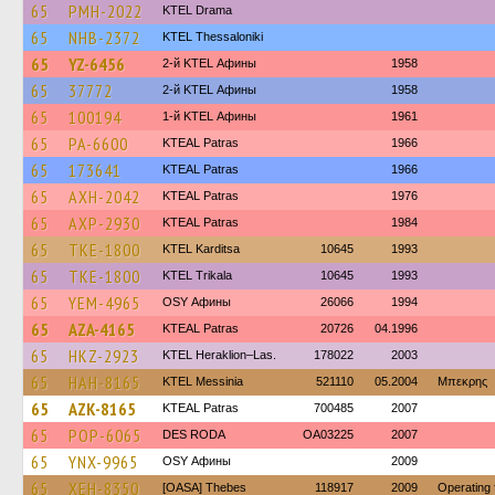
65
PMH-2022
KTEL Drama
65
NHB-2372
KTEL Thessaloniki
65
YZ-6456
2-й KTEL Афины
1958
65
37772
2-й KTEL Афины
1958
65
100194
1-й KTEL Афины
1961
65
PA-6600
KTEAL Patras
1966
65
173641
KTEAL Patras
1966
65
AXH-2042
KTEAL Patras
1976
65
AXP-2930
KTEAL Patras
1984
65
TKE-1800
ΚΤΕL Karditsa
10645
1993
65
TKE-1800
ΚΤΕL Τrikala
10645
1993
65
YEM-4965
OSY Афины
26066
1994
65
AZA-4165
KTEAL Patras
20726
04.1996
65
HKZ-2923
KTEL Heraklion–Las.
178022
2003
65
HAH-8165
KTEL Messinia
521110
05.2004
Μπεκρης
65
AZK-8165
KTEAL Patras
700485
2007
65
POP-6065
DES RODA
OA03225
2007
65
YNX-9965
OSY Афины
2009
65
XEH-8350
[OASA] Thebes
118917
2009
Operating