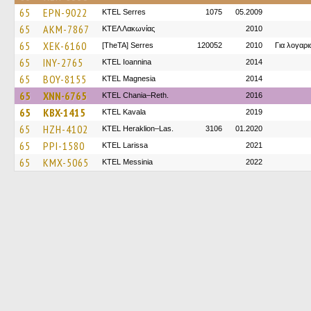
65
EPN-9022
KTEL Serres
1075
05.2009
65
AKM-7867
ΚΤΕΛ Λακωνίας
2010
65
XEK-6160
[TheTA] Serres
120052
2010
Για λογαρ
65
INY-2765
KTEL Ioannina
2014
65
BOY-8155
ΚΤΕL Magnesia
2014
65
XNN-6765
KTEL Chania–Reth.
2016
65
KBX-1415
KTEL Kavala
2019
65
HZH-4102
KTEL Heraklion–Las.
3106
01.2020
65
PPI-1580
KTEL Larissa
2021
65
KMX-5065
KTEL Messinia
2022