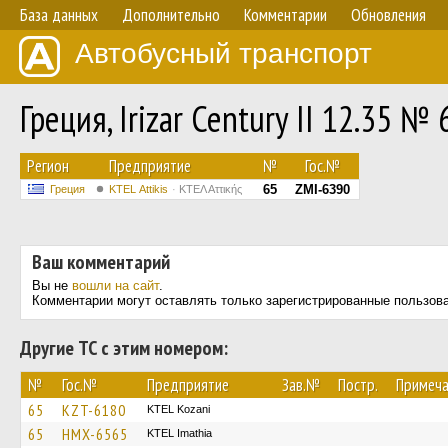
База данных
Дополнительно
Комментарии
Обновления
Автобусный транспорт
Греция, Irizar Century II 12.35 № 
Регион
Предприятие
№
Гос.№
65
ZMI-6390
Греция
KΤΕL Αttikis
ΚΤΕΛ Αττικής
Ваш комментарий
Вы не
вошли на сайт
.
Комментарии могут оставлять только зарегистрированные пользов
Другие ТС с этим номером:
№
Гос.№
Предприятие
Зав.№
Постр.
Примеча
65
KZT-6180
ΚΤΕL Kozani
65
HMX-6565
KTEL Imathia