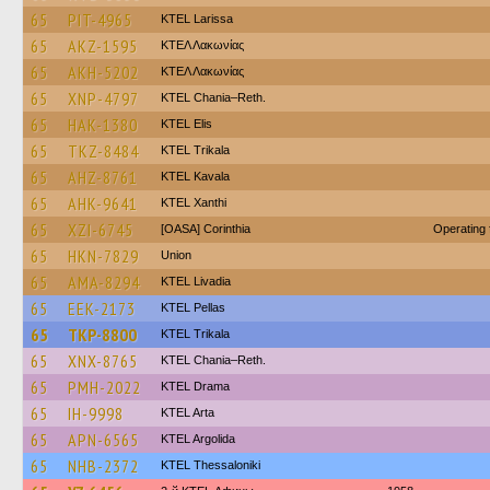
65
PIT-4965
KTEL Larissa
65
AKZ-1595
ΚΤΕΛ Λακωνίας
65
AKH-5202
ΚΤΕΛ Λακωνίας
65
XNP-4797
KTEL Chania–Reth.
65
HAK-1380
KTEL Elis
65
TKZ-8484
ΚΤΕL Τrikala
65
AHZ-8761
KTEL Kavala
65
AHK-9641
KTEL Xanthi
65
XZI-6745
[OASA] Corinthia
Operating
65
HKN-7829
Union
65
AMA-8294
KTEL Livadia
65
EEK-2173
KTEL Pellas
65
TKP-8800
ΚΤΕL Τrikala
65
XNX-8765
KTEL Chania–Reth.
65
PMH-2022
KTEL Drama
65
IH-9998
KTEL Arta
65
APN-6565
KTEL Argolida
65
NHB-2372
KTEL Thessaloniki