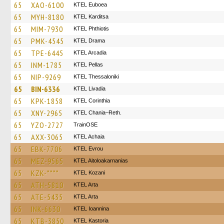
65
XAO-6100
ΚΤΕL Euboea
65
MYH-8180
ΚΤΕL Karditsa
65
MIM-7930
ΚΤΕL Phthiotis
65
PMK-4545
KTEL Drama
65
TPE-6445
KTEL Arcadia
65
INM-1785
KTEL Pellas
65
NIP-9269
KTEL Thessaloniki
65
BIN-6336
KTEL Livadia
65
KPK-1858
KTEL Corinthia
65
XNY-2965
KTEL Chania–Reth.
65
YZO-2727
TrainΟSE
65
AXX-3065
KTEL Achaia
65
EBK-7706
KTEL Evrou
65
MEZ-9565
KTEL Aitoloakarnanias
65
KZK-****
ΚΤΕL Kozani
65
ATH-5810
KTEL Arta
65
ATE-5435
KTEL Arta
65
INK-6630
KTEL Ioannina
65
KTB-3850
KTEL Kastoria