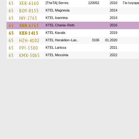
65
XEK-6160
[TheTA] Serres
120052
2010
Για λογαρ
65
BOY-8155
ΚΤΕL Magnesia
2014
65
INY-2765
KTEL Ioannina
2014
65
XNN-6765
KTEL Chania–Reth.
2016
65
KBX-1415
KTEL Kavala
2019
65
HZH-4102
KTEL Heraklion–Las.
3106
01.2020
65
PPI-1580
KTEL Larissa
2021
65
KMX-5065
KTEL Messinia
2022