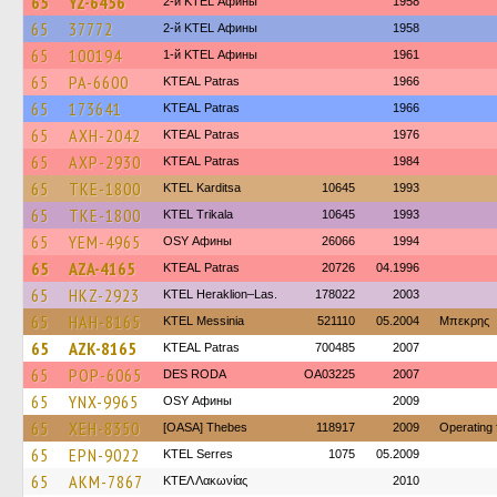
65
YZ-6456
2-й KTEL Афины
1958
65
37772
2-й KTEL Афины
1958
65
100194
1-й KTEL Афины
1961
65
PA-6600
KTEAL Patras
1966
65
173641
KTEAL Patras
1966
65
AXH-2042
KTEAL Patras
1976
65
AXP-2930
KTEAL Patras
1984
65
TKE-1800
ΚΤΕL Karditsa
10645
1993
65
TKE-1800
ΚΤΕL Τrikala
10645
1993
65
YEM-4965
OSY Афины
26066
1994
65
AZA-4165
KTEAL Patras
20726
04.1996
65
HKZ-2923
KTEL Heraklion–Las.
178022
2003
65
HAH-8165
KTEL Messinia
521110
05.2004
Μπεκρης
65
AZK-8165
KTEAL Patras
700485
2007
65
POP-6065
DES RODA
OA03225
2007
65
YNX-9965
OSY Афины
2009
65
XEH-8350
[OASA] Thebes
118917
2009
Operating
65
EPN-9022
KTEL Serres
1075
05.2009
65
AKM-7867
ΚΤΕΛ Λακωνίας
2010