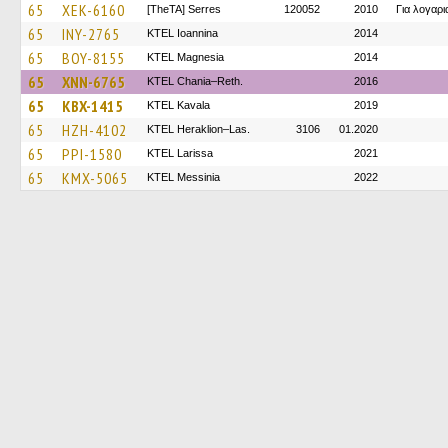
65
XEK-6160
[TheTA] Serres
120052
2010
Για λογαρ
65
INY-2765
KTEL Ioannina
2014
65
BOY-8155
ΚΤΕL Magnesia
2014
65
XNN-6765
KTEL Chania–Reth.
2016
65
KBX-1415
KTEL Kavala
2019
65
HZH-4102
KTEL Heraklion–Las.
3106
01.2020
65
PPI-1580
KTEL Larissa
2021
65
KMX-5065
KTEL Messinia
2022