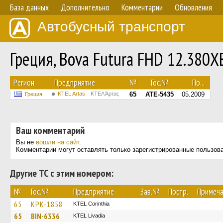
База данных
Дополнительно
Комментарии
Обновления
Автобусный транспорт
Греция, Bova Futura FHD 12.380
Регион
Предприятие
№
Гос.№
По...
KTEL Artas
ΚΤΕΛ Άρτας
65
ATE-5435
05.2009
Греция
Ваш комментарий
Вы не
вошли на сайт
.
Комментарии могут оставлять только зарегистрированные пользов
Другие ТС с этим номером:
№
Гос.№
Предприятие
Зав.№
Постр.
Примеча
65
KPK-1858
KTEL Corinthia
65
BIN-6336
KTEL Livadia