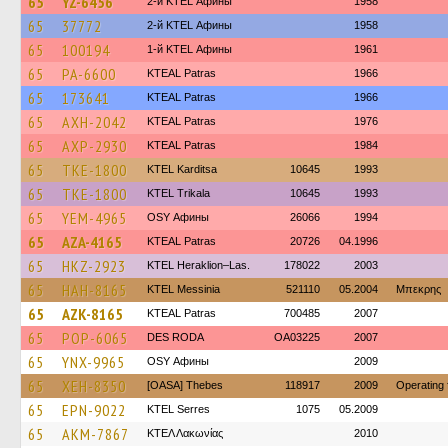
65
YZ-6456
2-й KTEL Афины
1958
65
37772
2-й KTEL Афины
1958
65
100194
1-й KTEL Афины
1961
65
PA-6600
KTEAL Patras
1966
65
173641
KTEAL Patras
1966
65
AXH-2042
KTEAL Patras
1976
65
AXP-2930
KTEAL Patras
1984
65
TKE-1800
ΚΤΕL Karditsa
10645
1993
65
TKE-1800
ΚΤΕL Τrikala
10645
1993
65
YEM-4965
OSY Афины
26066
1994
65
AZA-4165
KTEAL Patras
20726
04.1996
65
HKZ-2923
KTEL Heraklion–Las.
178022
2003
65
HAH-8165
KTEL Messinia
521110
05.2004
Μπεκρης
65
AZK-8165
KTEAL Patras
700485
2007
65
POP-6065
DES RODA
OA03225
2007
65
YNX-9965
OSY Афины
2009
65
XEH-8350
[OASA] Thebes
118917
2009
Operating
65
EPN-9022
KTEL Serres
1075
05.2009
65
AKM-7867
ΚΤΕΛ Λακωνίας
2010