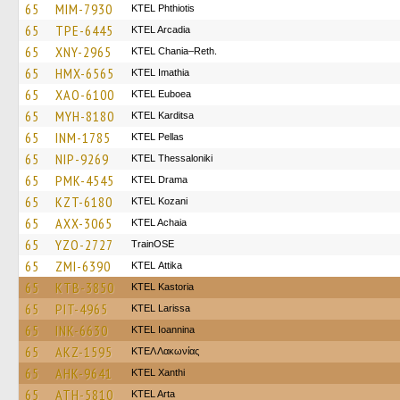
65
MIM-7930
ΚΤΕL Phthiotis
65
TPE-6445
KTEL Arcadia
65
XNY-2965
KTEL Chania–Reth.
65
HMX-6565
KTEL Imathia
65
XAO-6100
ΚΤΕL Euboea
65
MYH-8180
ΚΤΕL Karditsa
65
INM-1785
KTEL Pellas
65
NIP-9269
KTEL Thessaloniki
65
PMK-4545
KTEL Drama
65
KZT-6180
ΚΤΕL Kozani
65
AXX-3065
KTEL Achaia
65
YZO-2727
TrainΟSE
65
ZMI-6390
KΤΕL Αttika
65
KTB-3850
KTEL Kastoria
65
PIT-4965
KTEL Larissa
65
INK-6630
KTEL Ioannina
65
AKZ-1595
ΚΤΕΛ Λακωνίας
65
AHK-9641
KTEL Xanthi
65
ATH-5810
KTEL Arta