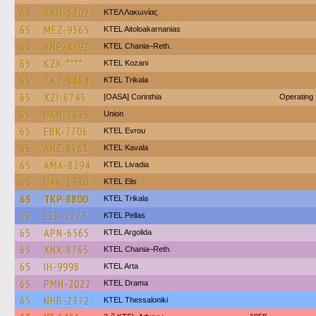
65
AKH-5202
ΚΤΕΛ Λακωνίας
65
MEZ-9565
KTEL Aitoloakarnanias
65
XNP-4797
KTEL Chania–Reth.
65
KZK-****
ΚΤΕL Kozani
65
TKZ-8484
ΚΤΕL Τrikala
65
XZI-6745
[OASA] Corinthia
Operating
65
HKN-7829
Union
65
EBK-7706
KTEL Evrou
65
AHZ-8761
KTEL Kavala
65
AMA-8294
KTEL Livadia
65
HAK-1380
KTEL Elis
65
TKP-8800
ΚΤΕL Τrikala
65
EEK-2173
KTEL Pellas
65
APN-6565
KTEL Argolida
65
XNX-8765
KTEL Chania–Reth.
65
IH-9998
KTEL Arta
65
PMH-2022
KTEL Drama
65
NHB-2372
KTEL Thessaloniki