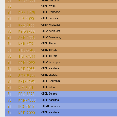
51
KTEL Evrou
51
KOZ-1329
KTEL Rhodope
51
PIP-8090
KTEL Larissa
51
KYZ-6155
ΚΤΕΛ Κέρκυρα
51
KYK-8750
ΚΤΕΛ Κέρκυρα
51
AKE-6336
ΚΤΕΛ Λακωνίας
51
KNB-6751
KTEL Pieria
51
TKE-3301
ΚΤΕL Τrikala
51
TKH-7133
ΚΤΕL Τrikala
51
KAE-2090
ΚΤΕΛ Κέρκυρα
51
KAE-9955
ΚΤΕL Karditsa
51
AMA-8295
KTEL Livadia
51
KPE-6595
KTEL Corinthia
51
KIE-2951
KTEL Kilkis
51
EPK-2828
KTEL Serres
51
KAM-7688
ΚΤΕL Karditsa
51
INO-3615
KTEAL Ioannina
51
KAE-2090
ΚΤΕL Karditsa