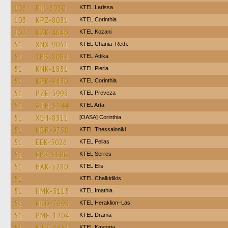
103
PIK-3030
KTEL Larissa
103
KPZ-8031
KTEL Corinthia
103
KZK-4640
ΚΤΕL Kozani
51
XNX-9051
KTEL Chania–Reth.
51
YHB-8084
KΤΕL Αttika
51
KNK-1851
KTEL Pieria
51
KPK-9430
KTEL Corinthia
51
PZE-5993
KTEL Preveza
51
ATH-6144
KTEL Arta
51
XEH-8311
[OASA] Corinthia
51
NBP-9758
KTEL Thessaloniki
51
EEK-5026
KTEL Pellas
51
EPK-6606
KTEL Serres
51
HAK-5280
KTEL Elis
51
ΚΤΕL Chalkidikis
51
HMK-5115
KTEL Imathia
51
HKO-7693
KTEL Heraklion–Las.
51
PME-1204
KTEL Drama
51
KTB-7851
KTEL Kastoria