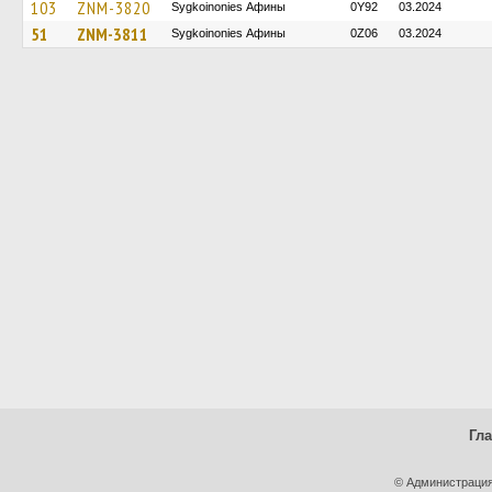
103
ZNM-3820
Sygkoinonies Афины
0Y92
03.2024
51
ZNM-3811
Sygkoinonies Афины
0Z06
03.2024
Гл
© Администрация