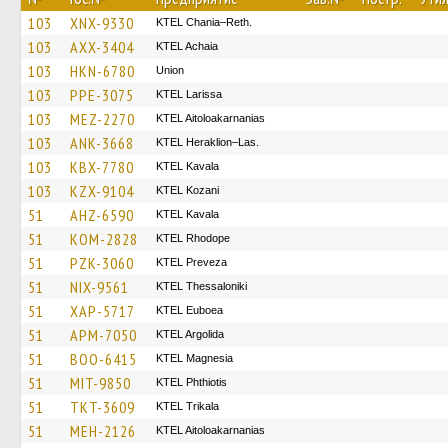
103
XNX-9330
KTEL Chania–Reth.
103
AXX-3404
KTEL Achaia
103
HKN-6780
Union
103
PPE-3075
KTEL Larissa
103
MEZ-2270
KTEL Aitoloakarnanias
103
ANK-3668
KTEL Heraklion–Las.
103
KBX-7780
KTEL Kavala
103
KZX-9104
ΚΤΕL Kozani
51
AHZ-6590
KTEL Kavala
51
KOM-2828
KTEL Rhodope
51
PZK-3060
KTEL Preveza
51
NIX-9561
KTEL Thessaloniki
51
XAP-5717
ΚΤΕL Euboea
51
APM-7050
KTEL Argolida
51
BOO-6415
ΚΤΕL Magnesia
51
MIT-9850
ΚΤΕL Phthiotis
51
TKT-3609
ΚΤΕL Τrikala
51
MEH-2126
KTEL Aitoloakarnanias