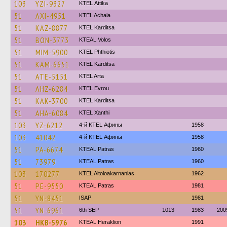
103
YZI-9327
KΤΕL Αttika
51
AXI-4951
KTEL Achaia
51
KAZ-8877
ΚΤΕL Karditsa
51
BON-3773
KTEAL Volos
51
MIM-5900
ΚΤΕL Phthiotis
51
KAM-6651
ΚΤΕL Karditsa
51
ATE-5151
KTEL Arta
51
AHZ-6284
KTEL Evrou
51
KAK-3700
ΚΤΕL Karditsa
51
AHA-6084
KTEL Xanthi
103
YZ-6212
4-й KTEL Афины
1958
103
41042
4-й KTEL Афины
1958
51
PA-6674
KTEAL Patras
1960
51
73979
KTEAL Patras
1960
103
170277
KTEL Aitoloakarnanias
1962
51
PE-9550
KTEAL Patras
1981
51
YN-8451
ISAP
1981
51
YN-6961
6th SEP
1013
1983
200
103
HKB-5976
KTEAL Heraklion
1991