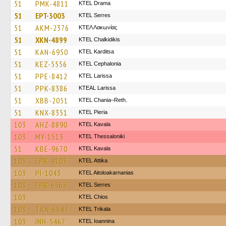
51
PMK-4811
KTEL Drama
51
EPT-3003
KTEL Serres
51
AKM-2376
ΚΤΕΛ Λακωνίας
51
XKN-4899
ΚΤΕL Chalkidikis
51
KAN-6950
ΚΤΕL Karditsa
51
KEZ-5556
KTEL Cephalonia
51
PPE-8412
KTEL Larissa
51
PPK-8386
KTEAL Larissa
51
XBB-2051
KTEL Chania–Reth.
51
KNX-8351
KTEL Pieria
103
AHZ-8890
KTEL Kavala
103
MY-1513
KTEL Thessaloniki
51
KBE-9670
KTEL Kavala
103
EPK-4103
KΤΕL Αttika
103
PI-1043
KTEL Aitoloakarnanias
103
EPK-6565
KTEL Serres
103
KTEL Chios
103
TKN-6642
ΚΤΕL Τrikala
103
INH-5467
KTEL Ioannina