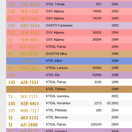
103
TKE-8800
ΚΤΕL Τrikala
557
1991
103
YEK-5103
OSY Афины
74592
1993
51
YEH-7451
OSY Афины
74243
1993
103
NBH-9694
OASTH Салоники
1993
103
YEM-5003
OSY Афины
26510
1994
51
YEM-4951
OSY Афины
26004
1994
51
AXI-9222
KTEAL Patras
1994
51
KIZ-8170
[OASTH] Kilkis
1996
51
KIZ-8170
KTEL Kilkis
1996
51
PPA-1612
KTEAL Larissa
91604
1998
103
KTEL Elis
91896
1998
103
AZB-7532
KTEAL Patras
3100
1999
51
BIM-9094
KTEL Thebes
1999
51
INX-5555
KTEAL Ioannina
2001
103
HZB-4413
KTEAL Heraklion
2273
03.2002
103
MIM-7117
ΚΤΕL Phthiotis
200
2004
51
AKZ-3251
KTEL Messinia
2004
51
AZI-2800
KTEAL Patras
105243
2004
51
INK-6655
KTEL Ioannina
2004