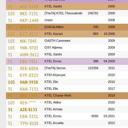
51
AHZ-3509
KTEL Xanthi
2006
103
NKE-7131
[TheTA] KTEL Thessaloniki
246791
2008
51
HKP-1449
Union
2008
51
XEH-8235
[ΟΑΣΑ] Αttikis
245
2008
103
KZT-4122
ΚΤΕL Kozani
883
10.2008
103
NIK-7045
OASTH Салоники
2009
103
YNN-9703
OSY Афины
2009
51
AHM-3612
KTEL Xanthi
2009
51
EBK-7951
KTEL Evrou
388
04.2009
51
XEK-6004
[TheTA] Serres
122358
2011
51
KYP-8323
ΚΤΕΛ Κέρκυρα
2015
103
HAN-5958
KTEL Elis
2016
51
HAN-7151
KTEL Elis
2017
51
XNO-1551
KTEL Chania–Reth.
2018
103
XEH-****
KΤΕL Αttika
2020
51
AZK-8151
KTEL Achaia
2021
51
EBN-3351
KTEL Evrou
8560
03.2021
51
TPH-8101
KTEL Arcadia
2022