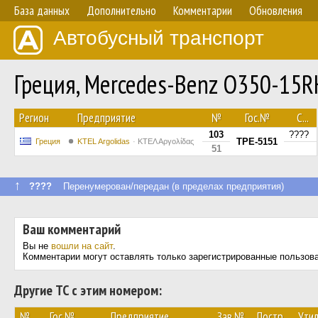
База данных
Дополнительно
Комментарии
Обновления
Автобусный транспорт
Греция, Mercedes-Benz O350-15
Регион
Предприятие
№
Гос.№
С...
103
????
TPE-5151
Греция
KTEL Argolidas
ΚΤΕΛ Αργολίδας
51
↑
????
Перенумерован/передан (в пределах предприятия)
Ваш комментарий
Вы не
вошли на сайт
.
Комментарии могут оставлять только зарегистрированные пользов
Другие ТС с этим номером:
№
Гос.№
Предприятие
Зав.№
Постр.
Утил