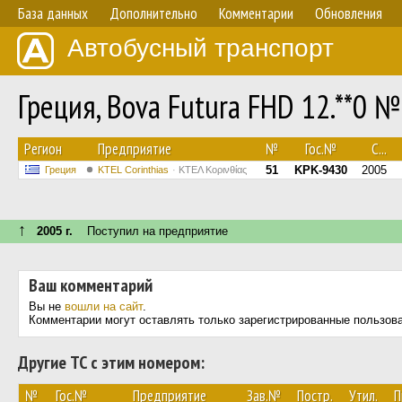
База данных
Дополнительно
Комментарии
Обновления
Автобусный транспорт
Греция, Bova Futura FHD 12.**0 №
Регион
Предприятие
№
Гос.№
С...
51
KPK-9430
2005
Греция
KTEL Corinthias
ΚΤΕΛ Κορινθίας
↑
2005 г.
Поступил на предприятие
Ваш комментарий
Вы не
вошли на сайт
.
Комментарии могут оставлять только зарегистрированные пользов
Другие ТС с этим номером:
№
Гос.№
Предприятие
Зав.№
Постр.
Утил.
П