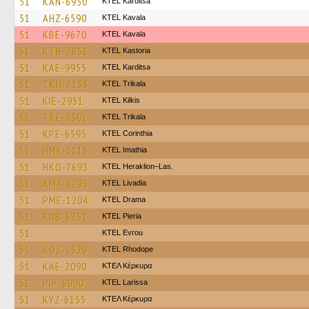
51
KAN-6950
ΚΤΕL Karditsa
51
AHZ-6590
KTEL Kavala
51
KBE-9670
KTEL Kavala
51
KTB-7851
KTEL Kastoria
51
KAE-9955
ΚΤΕL Karditsa
51
TKH-7133
ΚΤΕL Τrikala
51
KIE-2951
KTEL Kilkis
51
TKE-3301
ΚΤΕL Τrikala
51
KPE-6595
KTEL Corinthia
51
HMK-5115
KTEL Imathia
51
HKO-7693
KTEL Heraklion–Las.
51
AMA-8295
KTEL Livadia
51
PME-1204
KTEL Drama
51
KNB-6751
KTEL Pieria
51
KTEL Evrou
51
KOZ-1329
KTEL Rhodope
51
KAE-2090
ΚΤΕΛ Κέρκυρα
51
PIP-8090
KTEL Larissa
51
KYZ-6155
ΚΤΕΛ Κέρκυρα