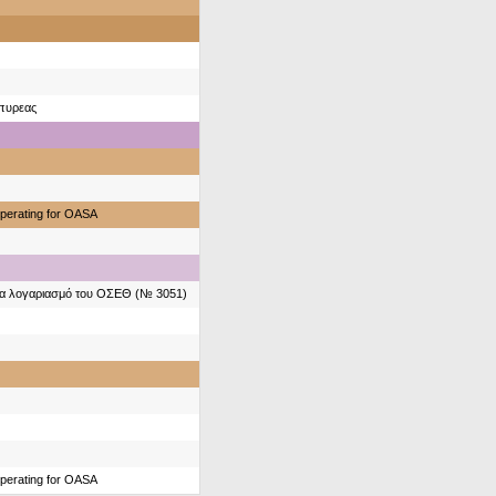
πυρεας
perating for OASA
ια λογαριασμό του ΟΣΕΘ (№ 3051)
perating for OASA