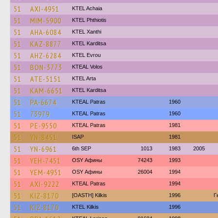
51
AXI-4951
KTEL Achaia
51
MIM-5900
ΚΤΕL Phthiotis
51
AHA-6084
KTEL Xanthi
51
KAZ-8877
ΚΤΕL Karditsa
51
AHZ-6284
KTEL Evrou
51
BON-3773
KTEAL Volos
51
ATE-5151
KTEL Arta
51
KAM-6651
ΚΤΕL Karditsa
51
PA-6674
KTEAL Patras
1960
51
73979
KTEAL Patras
1960
51
PE-9550
KTEAL Patras
1981
51
YN-8451
ISAP
1981
51
YN-6961
6th SEP
1013
1983
2005
51
YEH-7451
OSY Афины
74243
1993
51
YEM-4951
OSY Афины
26004
1994
51
AXI-9222
KTEAL Patras
1994
51
KIZ-8170
[OASTH] Kilkis
1996
Γ
51
KIZ-8170
KTEL Kilkis
1996