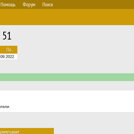
Помощь
Форум
Поиск
 51
По...
09.2022
атели.
римечание