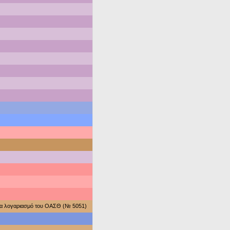
ια λογαριασμό του ΟΑΣΘ (№ 5051)