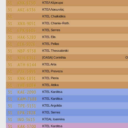
51
KYK-8750
ΚΤΕΛ Κέρκυρα
51
AKE-6336
ΚΤΕΛ Λακωνίας
51
ΚΤΕL Chalkidikis
51
XNX-9051
KTEL Chania–Reth.
51
EPK-6606
KTEL Serres
51
HAK-5280
KTEL Elis
51
EEK-5026
KTEL Pellas
51
NBP-9758
KTEL Thessaloniki
51
XEH-8311
[OASA] Corinthia
O
51
ATH-6144
KTEL Arta
51
PZE-5993
KTEL Preveza
51
KNK-1851
KTEL Pieria
51
YHB-8084
KΤΕL Αttika
51
KAE-2090
ΚΤΕL Karditsa
51
KAM-7688
ΚΤΕL Karditsa
51
TPE-5151
KTEL Argolida
51
EPK-2828
KTEL Serres
51
INO-3615
KTEAL Ioannina
51
KAK-3700
ΚΤΕL Karditsa