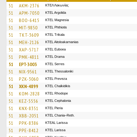
51
AKM-2376
ΚΤΕΛ Λακωνίας
51
APM-7050
KTEL Argolida
51
BOO-6415
ΚΤΕL Magnesia
51
MIT-9850
ΚΤΕL Phthiotis
51
TKT-3609
ΚΤΕL Τrikala
51
MEH-2126
KTEL Aitoloakarnanias
51
XAP-5717
ΚΤΕL Euboea
51
PMK-4811
KTEL Drama
51
EPT-3003
KTEL Serres
51
NIX-9561
KTEL Thessaloniki
51
PZK-3060
KTEL Preveza
51
XKN-4899
ΚΤΕL Chalkidikis
51
KOM-2828
KTEL Rhodope
51
KEZ-5556
KTEL Cephalonia
51
KNX-8351
KTEL Pieria
51
XBB-2051
KTEL Chania–Reth.
51
PPK-8386
KTEAL Larissa
51
PPE-8412
KTEL Larissa