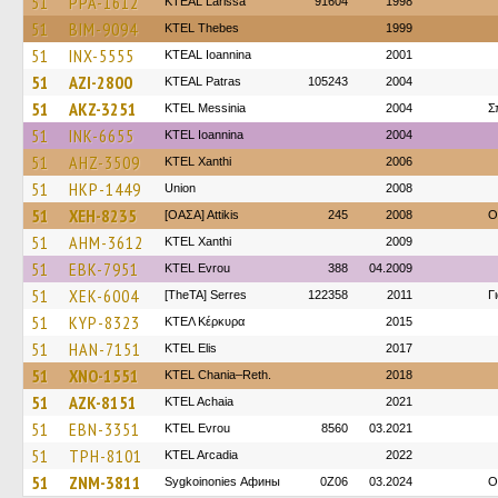
51
PPA-1612
KTEAL Larissa
91604
1998
51
BIM-9094
KTEL Thebes
1999
51
INX-5555
KTEAL Ioannina
2001
51
AZI-2800
KTEAL Patras
105243
2004
51
AKZ-3251
KTEL Messinia
2004
Σ
51
INK-6655
KTEL Ioannina
2004
51
AHZ-3509
KTEL Xanthi
2006
51
HKP-1449
Union
2008
51
XEH-8235
[ΟΑΣΑ] Αttikis
245
2008
O
51
AHM-3612
KTEL Xanthi
2009
51
EBK-7951
KTEL Evrou
388
04.2009
51
XEK-6004
[TheTA] Serres
122358
2011
Γ
51
KYP-8323
ΚΤΕΛ Κέρκυρα
2015
51
HAN-7151
KTEL Elis
2017
51
XNO-1551
KTEL Chania–Reth.
2018
51
AZK-8151
KTEL Achaia
2021
51
EBN-3351
KTEL Evrou
8560
03.2021
51
TPH-8101
KTEL Arcadia
2022
51
ZNM-3811
Sygkoinonies Афины
0Z06
03.2024
O