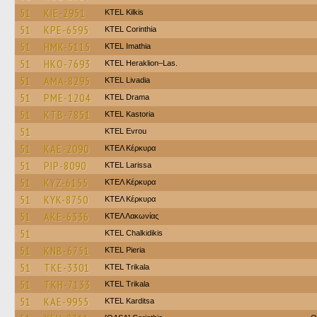
51
KIE-2951
KTEL Kilkis
51
KPE-6595
KTEL Corinthia
51
HMK-5115
KTEL Imathia
51
HKO-7693
KTEL Heraklion–Las.
51
AMA-8295
KTEL Livadia
51
PME-1204
KTEL Drama
51
KTB-7851
KTEL Kastoria
51
KTEL Evrou
51
KAE-2090
ΚΤΕΛ Κέρκυρα
51
PIP-8090
KTEL Larissa
51
KYZ-6155
ΚΤΕΛ Κέρκυρα
51
KYK-8750
ΚΤΕΛ Κέρκυρα
51
AKE-6336
ΚΤΕΛ Λακωνίας
51
ΚΤΕL Chalkidikis
51
KNB-6751
KTEL Pieria
51
TKE-3301
ΚΤΕL Τrikala
51
TKH-7133
ΚΤΕL Τrikala
51
KAE-9955
ΚΤΕL Karditsa