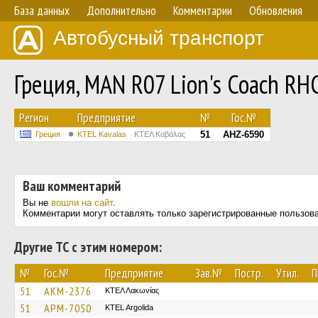
База данных
Дополнительно
Комментарии
Обновления
Автобусный транспорт
Греция, MAN R07 Lion's Coach R
Регион
Предприятие
№
Гос.№
51
AHZ-6590
Греция
KTEL Kavalas
ΚΤΕΛ Καβάλας
Ваш комментарий
Вы не
вошли на сайт
.
Комментарии могут оставлять только зарегистрированные пользов
Другие ТС с этим номером:
№
Гос.№
Предприятие
Зав.№
Постр.
Утил.
П
51
AKM-2376
ΚΤΕΛ Λακωνίας
51
APM-7050
KTEL Argolida