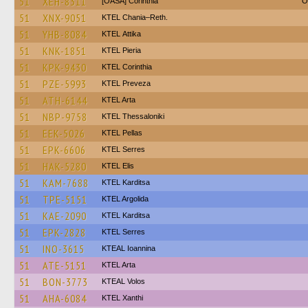
51
XEH-8311
[OASA] Corinthia
O
51
XNX-9051
KTEL Chania–Reth.
51
YHB-8084
KΤΕL Αttika
51
KNK-1851
KTEL Pieria
51
KPK-9430
KTEL Corinthia
51
PZE-5993
KTEL Preveza
51
ATH-6144
KTEL Arta
51
NBP-9758
KTEL Thessaloniki
51
EEK-5026
KTEL Pellas
51
EPK-6606
KTEL Serres
51
HAK-5280
KTEL Elis
51
KAM-7688
ΚΤΕL Karditsa
51
TPE-5151
KTEL Argolida
51
KAE-2090
ΚΤΕL Karditsa
51
EPK-2828
KTEL Serres
51
INO-3615
KTEAL Ioannina
51
ATE-5151
KTEL Arta
51
BON-3773
KTEAL Volos
51
AHA-6084
KTEL Xanthi