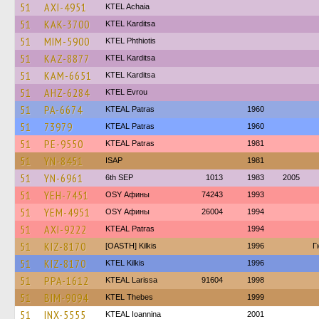
51
AXI-4951
KTEL Achaia
51
KAK-3700
ΚΤΕL Karditsa
51
MIM-5900
ΚΤΕL Phthiotis
51
KAZ-8877
ΚΤΕL Karditsa
51
KAM-6651
ΚΤΕL Karditsa
51
AHZ-6284
KTEL Evrou
51
PA-6674
KTEAL Patras
1960
51
73979
KTEAL Patras
1960
51
PE-9550
KTEAL Patras
1981
51
YN-8451
ISAP
1981
51
YN-6961
6th SEP
1013
1983
2005
51
YEH-7451
OSY Афины
74243
1993
51
YEM-4951
OSY Афины
26004
1994
51
AXI-9222
KTEAL Patras
1994
51
KIZ-8170
[OASTH] Kilkis
1996
Γ
51
KIZ-8170
KTEL Kilkis
1996
51
PPA-1612
KTEAL Larissa
91604
1998
51
BIM-9094
KTEL Thebes
1999
51
INX-5555
KTEAL Ioannina
2001