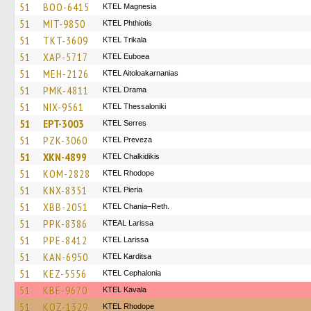
51
BOO-6415
ΚΤΕL Magnesia
51
MIT-9850
ΚΤΕL Phthiotis
51
TKT-3609
ΚΤΕL Τrikala
51
XAP-5717
ΚΤΕL Euboea
51
MEH-2126
KTEL Aitoloakarnanias
51
PMK-4811
KTEL Drama
51
NIX-9561
KTEL Thessaloniki
51
EPT-3003
KTEL Serres
51
PZK-3060
KTEL Preveza
51
XKN-4899
ΚΤΕL Chalkidikis
51
KOM-2828
KTEL Rhodope
51
KNX-8351
KTEL Pieria
51
XBB-2051
KTEL Chania–Reth.
51
PPK-8386
KTEAL Larissa
51
PPE-8412
KTEL Larissa
51
KAN-6950
ΚΤΕL Karditsa
51
KEZ-5556
KTEL Cephalonia
51
KBE-9670
KTEL Kavala
51
KOZ-1329
KTEL Rhodope