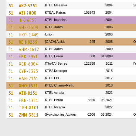
51
AKZ-3251
KTEL Messinia
2004
Σ
51
AZI-2800
KTEAL Patras
105243
2004
51
INK-6655
KTEL Ioannina
2004
51
AHZ-3509
KTEL Xanthi
2006
51
HKP-1449
Union
2008
51
XEH-8235
[ΟΑΣΑ] Αttikis
245
2008
O
51
AHM-3612
KTEL Xanthi
2009
51
EBK-7951
KTEL Evrou
388
04.2009
51
XEK-6004
[TheTA] Serres
122358
2011
Γ
51
KYP-8323
ΚΤΕΛ Κέρκυρα
2015
51
HAN-7151
KTEL Elis
2017
51
XNO-1551
KTEL Chania–Reth.
2018
51
AZK-8151
KTEL Achaia
2021
51
EBN-3351
KTEL Evrou
8560
03.2021
51
TPH-8101
KTEL Arcadia
2022
51
ZNM-3811
Sygkoinonies Афины
0Z06
03.2024
O