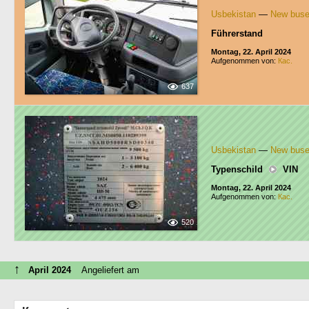
Usbekistan
—
New bus
Führerstand
Montag, 22. April 2024
Aufgenommen von:
Кас.
637
Usbekistan
—
New bus
Typenschild
VIN
Montag, 22. April 2024
Aufgenommen von:
Кас.
520
↑
April 2024
Angeliefert am