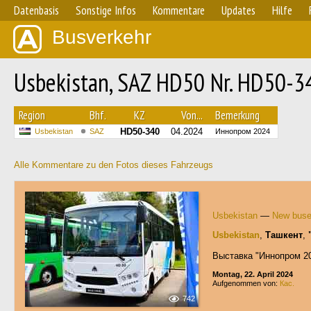
Datenbasis
Sonstige Infos
Kommentare
Updates
Hilfe
Busverkehr
Usbekistan, SAZ HD50 Nr. HD50-3
Region
Bhf.
KZ
Von...
Bemerkung
HD50-340
04.2024
Usbekistan
SAZ
Иннопром 2024
Alle Kommentare zu den Fotos dieses Fahrzeugs
Usbekistan
—
New bus
Usbekistan
,
Ташкент
,
Выставка "Иннопром 2
Montag, 22. April 2024
Aufgenommen von:
Кас.
742