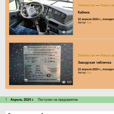
Узбекистан
—
Новые ав
Кабина
22 апреля 2024 г., понед
Автор:
Кас.
637
Узбекистан
—
Новые ав
Заводская табличка
22 апреля 2024 г., понед
Автор:
Кас.
520
↑
Апрель 2024 г.
Поступил на предприятие