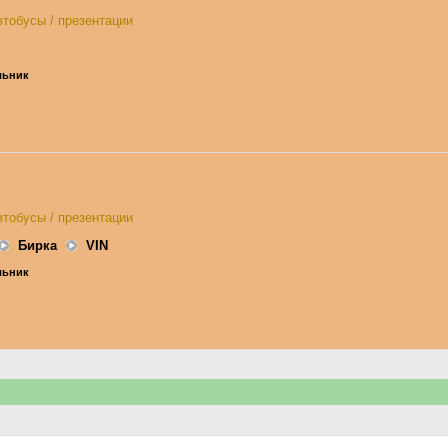
тобусы / презентации
ельник
тобусы / презентации
Бирка
VIN
ельник