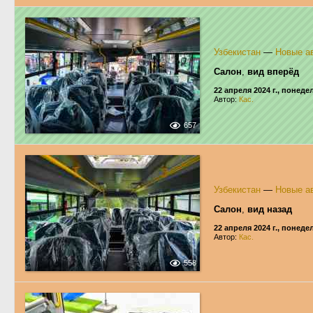
Узбекистан
—
Новые ав
Салон
,
вид вперёд
22 апреля 2024 г., понед
Автор:
Кас.
657
Узбекистан
—
Новые ав
Салон
,
вид назад
22 апреля 2024 г., понед
Автор:
Кас.
558