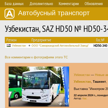
База данных
Дополнительно
Комментарии
Обновления
Автобусный транспорт
Узбекистан, SAZ HD50 № HD50-3
Регион
Предприятие
Гос.№
HD50-340
Узбекистан
ООО "Самаркандский Автомобильный Завод"
Все комментарии к фотографиям этого ТС
Узбекистан
—
Новые ав
Узбекистан
,
Ташкент
,
Выставка "Иннопром 2
22 апреля 2024 г., понед
Автор:
Кас.
742