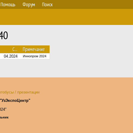
Помощь
Форум
Поиск
40
С...
Примечание
04.2024
Иннопром 2024
тобусы / презентации
"УзЭкспоЦентр"
024"
ельник