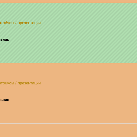
тобусы / презентации
ельник
тобусы / презентации
ельник