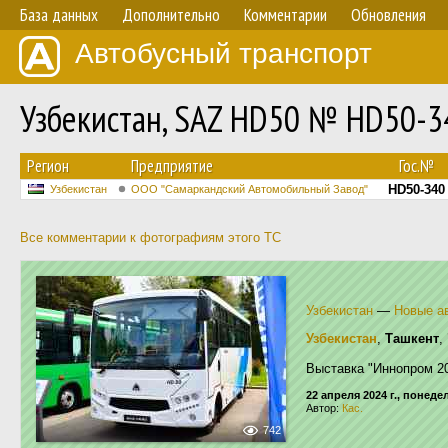
База данных
Дополнительно
Комментарии
Обновления
Автобусный транспорт
Узбекистан, SAZ HD50 № HD50-3
Регион
Предприятие
Гос.№
HD50-340
Узбекистан
ООО "Самаркандский Автомобильный Завод"
Все комментарии к фотографиям этого ТС
Узбекистан
—
Новые ав
Узбекистан
,
Ташкент
,
Выставка "Иннопром 2
22 апреля 2024 г., понед
Автор:
Кас.
742