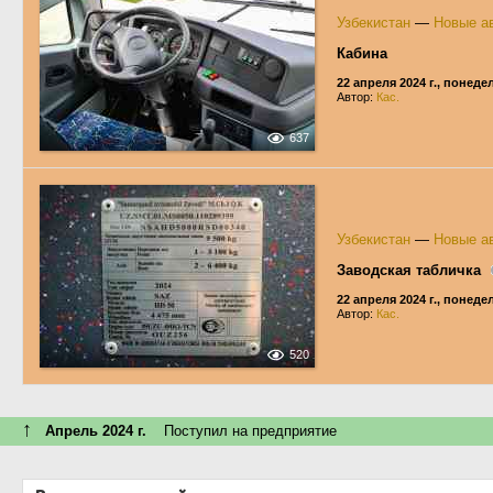
Узбекистан
—
Новые ав
Кабина
22 апреля 2024 г., понед
Автор:
Кас.
637
Узбекистан
—
Новые ав
Заводская табличка
22 апреля 2024 г., понед
Автор:
Кас.
520
↑
Апрель 2024 г.
Поступил на предприятие