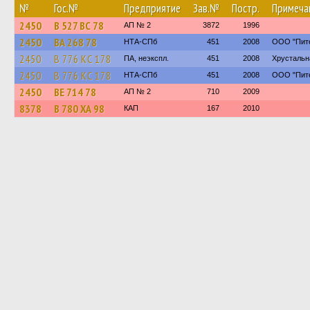
№
Гос.№
Предприятие
Зав.№
Постр.
Примеча
2450
В 527 ВС 78
АП № 2
3872
1996
2450
ВА 268 78
НТА-СПб
451
2008
ООО "Пите
2450
В 776 КС 178
ПА, неэкспл.
451
2008
Хрустальн
2450
В 776 КС 178
НТА-СПб
451
2008
ООО "Пите
2450
ВЕ 714 78
АП № 2
710
2009
8378
В 780 ХА 98
КАП
167
2010