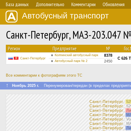
База данных
Дополнительно
Комментарии
Обновления
Автобусный транспорт
Санкт-Петербург, МАЗ-203.047 
Регион
Предприятие
№
Гос
Колпинский автобусный парк
8378
С 626 
Санкт-Петербург
Автобусный парк № 2
2450
Все комментарии к фотографиям этого ТС
↑
Ноябрь 2025 г.
Перенумерован/передан (в пределах предприяти
Санкт-Петербург
,
52
Санкт-Петербург
, 5
Санкт-Петербург
,
Ли
Санкт-Петербург
,
МА
Санкт-Петербург
, V
Санкт-Петербург
, М
Санкт-Петербург
,
Ли