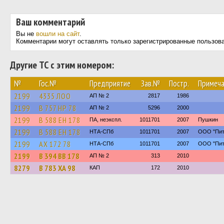
Ваш комментарий
Вы не
вошли на сайт
.
Комментарии могут оставлять только зарегистрированные пользов
Другие ТС с этим номером:
№
Гос.№
Предприятие
Зав.№
Постр.
Примеча
2199
4335 ЛОО
АП № 2
2817
1986
2199
В 757 НР 78
АП № 2
5296
2000
2199
В 588 ЕН 178
ПА, неэкспл.
1011701
2007
Пушкин
2199
В 588 ЕН 178
НТА-СПб
1011701
2007
ООО "Пит
2199
АХ 172 78
НТА-СПб
1011701
2007
ООО "Пит
2199
В 394 ВВ 178
АП № 2
313
2010
8279
В 783 ХА 98
КАП
172
2010