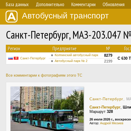
База данных
Дополнительно
Комментарии
Обновления
Автобусный транспорт
Санкт-Петербург, МАЗ-203.047 
Регион
Предприятие
№
Гос
Колпинский автобусный парк
8279
С 630 
Санкт-Петербург
Автобусный парк № 2
2199
Все комментарии к фотографиям этого ТС
Санкт-Петербург
, М
Санкт-Петербург
,
Шли
Маршрут
328
26 июля 2026 г., воскресе
Автор:
Андрей Мюзиев