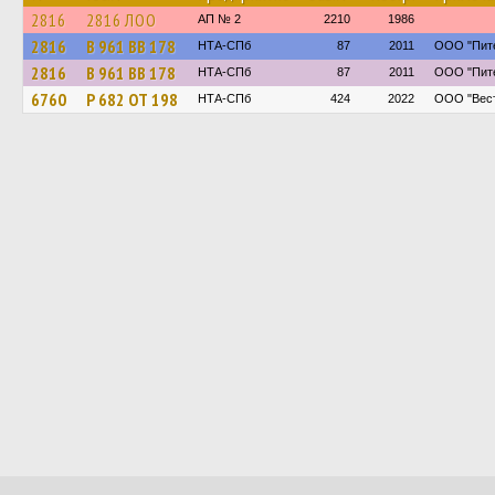
2816
2816 ЛОО
АП № 2
2210
1986
2816
В 961 ВВ 178
НТА-СПб
87
2011
ООО "Пите
2816
В 961 ВВ 178
НТА-СПб
87
2011
ООО "Пите
6760
Р 682 ОТ 198
НТА-СПб
424
2022
ООО "Вест