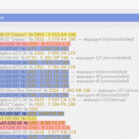
я)
98.02 "Сириус"
№
2963 · У 613 АА 198
298.02 "Сириус"
№
2933 · У 579 АА 198
—
маршрут 9 (отстой/обед)
АЗ-5292.60
№
2256 · В 372 ХХ 178
З-203.047
№
2475 · Н 669 КВ 198
olgabus-6271.05
№
2266 · У 892 УН 178
АЗ-216.047
№
2715 · С 281 ОР 198
—
маршрут 127 (отстой/обед)
АЗ-6213.65
№
2832 · Т 933 ТУ 198
olgabus-6271.05
№
2351 · У 791 УН 178
З-203.047
№
2450 · С 626 ТВ 198
—
маршрут 9 (отстой/обед)
З-203.047
№
2647 · С 524 ТВ 198
—
маршрут 40 (отстой/обед)
З-203.047
№
2246 · С 357 ТВ 198
—
маршрут 40 (отстой/обед)
З-203.047
№
2488 · Н 758 СВ 198
33 Vitovt Max Electro II
№
2104 · С 063 НВ 198
—
маршрут 127 (отсто
З-203.047
№
2199 · С 630 ТВ 198
—
маршрут 40 (отстой/обед)
olgabus-6271.00
№
2629 · У 597 СА 178
—
маршрут 123 (буксир)
298.02 "Сириус"
№
2920 · Т 396 РХ 198
arus 435.05A
№
2002
АЗ-203.047
№
2378 · Н 644 СВ 198
З-105.042
№
2221
иАЗ-5292.60
№
2292 · В 165 ТА 178
АЗ-5292.60
№
2294 · В 193 ТА 178
olgabus-6271.05
№
2419 · У 677 ХМ 178
АЗ-6213.65
№
2830 · Т 058 ХВ 198