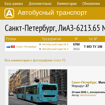
База данных
Дополнительно
Комментарии
Обновления
Автобусный транспорт
Санкт-Петербург, ЛиАЗ-6213.65
Регион
Предприятие
№
Гос.№
6760
Автобусный парк № 6
Т 893 ТУ 198
Санкт-Петербург
2816
Автобусный парк № 2
Все комментарии к фотографиям этого ТС
Санкт-Петербург
,
Мал
Маршрут
27
24 мая 2026 г., воскресен
Автор:
AlexRomanen