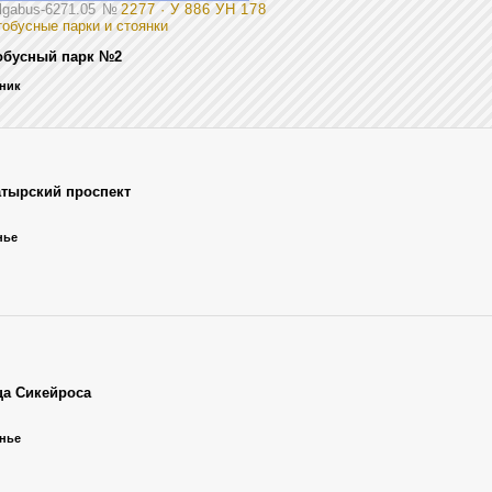
olgabus-6271.05
№
2277 · У 886 УН 178
обусные парки и стоянки
обусный парк №2
ьник
атырский проспект
нье
ца Сикейроса
енье