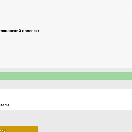
тлановский проспект
атели.
ние