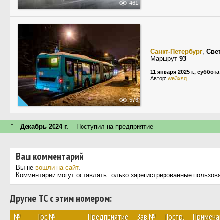
461
Санкт-Петербург
,
Све
Маршрут
93
11 января 2025 г., суббота
Автор:
we3xsq
576
↑
Декабрь 2024 г.
Поступил на предприятие
Ваш комментарий
Вы не
вошли на сайт
.
Комментарии могут оставлять только зарегистрированные пользов
Другие ТС с этим номером:
№
Гос.№
Предприятие
Зав.№
Постр.
Примеча