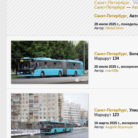
Санкт-Петербург
, V
Санкт-Петербург
—
Авт
Санкт-Петербург
,
Авт
28 июля 2025 г., понедел
Автор:
NikitaChiron
Санкт-Петербург
,
Бог
Маршрут
134
20 июля 2025 г., воскресе
Автор:
max48lip
442
Санкт-Петербург
,
Ули
Маршрут
123
16 марта 2025 г., воскрес
Автор:
Андрей Воронцов