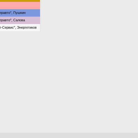
равто", Пушкин
равто", Салова
-Сервис", Энергетиков