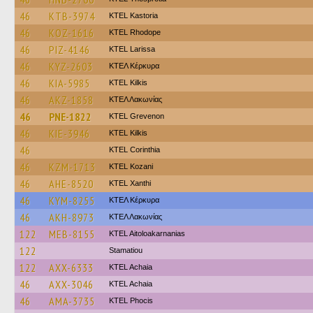
46
KTB-3974
KTEL Kastoria
46
KOZ-1616
KTEL Rhodope
46
PIZ-4146
KTEL Larissa
46
KYZ-2603
ΚΤΕΛ Κέρκυρα
46
KIA-5985
KTEL Kilkis
46
AKZ-1858
ΚΤΕΛ Λακωνίας
46
PNE-1822
ΚΤΕL Grevenon
46
KIE-3946
KTEL Kilkis
46
KTEL Corinthia
46
KZM-1713
ΚΤΕL Kozani
46
AHE-8520
KTEL Xanthi
46
KYM-8255
ΚΤΕΛ Κέρκυρα
46
AKH-8973
ΚΤΕΛ Λακωνίας
122
MEB-8155
KTEL Aitoloakarnanias
122
Stamatiou
122
AXX-6333
KTEL Achaia
46
AXX-3046
KTEL Achaia
46
AMA-3735
ΚΤΕL Phocis