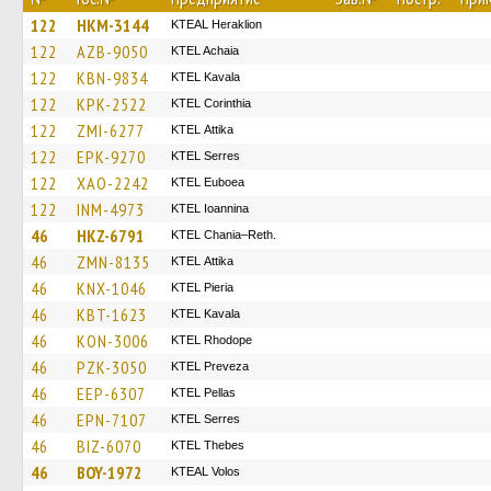
122
HKM-3144
KTEAL Heraklion
122
AZB-9050
KTEL Achaia
122
KBN-9834
KTEL Kavala
122
KPK-2522
KTEL Corinthia
122
ZMI-6277
KΤΕL Αttika
122
EPK-9270
KTEL Serres
122
XAO-2242
ΚΤΕL Euboea
122
INM-4973
KTEL Ioannina
46
HKZ-6791
KTEL Chania–Reth.
46
ZMN-8135
KΤΕL Αttika
46
KNX-1046
KTEL Pieria
46
KBT-1623
KTEL Kavala
46
KON-3006
KTEL Rhodope
46
PZK-3050
KTEL Preveza
46
EEP-6307
KTEL Pellas
46
EPN-7107
KTEL Serres
46
BIZ-6070
KTEL Thebes
46
BOY-1972
KTEAL Volos