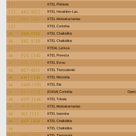
122
ΚΤΕL Phthiotis
122
ANZ-9022
KTEL Heraklion–Las.
122
AHK-3480
KTEL Aitoloakarnanias
122
KTEL Corinthia
46
XKN-9980
ΚΤΕL Chalkidikis
46
XKE-9788
ΚΤΕL Chalkidikis
46
KTEAL Larissa
46
PZK-1340
KTEL Preveza
46
EBK-7188
KTEL Evrou
46
NET-4055
KTEL Thessaloniki
46
KMT-1346
KTEL Messinia
46
HAM-7595
KTEL Elis
46
XEH-8224
[OASA] Corinthia
Opera
46
BOP-1146
ΚΤΕL Τrikala
46
MEB-8055
KTEL Aitoloakarnanias
46
INZ-2522
KTEL Ioannina
46
XKP-2404
ΚΤΕL Chalkidikis
46
ΚΤΕL Chalkidikis
46
HNB-2700
KTEL Thesprotia