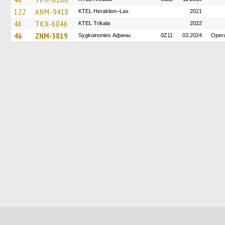
122
ANM-9418
KTEL Heraklion–Las.
2021
46
TKX-6046
ΚΤΕL Τrikala
2022
46
ZNM-3819
Sygkoinonies Афины
0Z11
03.2024
Opera