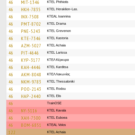
46
MIT-1346
ΚΤΕL Phthiotis
46
HKH-7835
KTEL Heraklion–Las.
46
INX-7508
KTEAL Ioannina
46
PMT-8702
KTEL Drama
46
PNE-5243
ΚΤΕL Grevenon
46
KTE-7346
KTEL Kastoria
46
AZM-5027
KTEL Achaia
46
PIT-4646
KTEL Larissa
46
KYP-3177
ΚΤΕΛ Κέρκυρα
46
KAH-4446
ΚΤΕL Karditsa
46
AKM-8048
ΚΤΕΛ Λακωνίας
46
NKM-9783
KTEL Thessaloniki
46
POO-2143
ΚΤΕL Rodou
46
HAP-2440
KTEL Elis
46
TrainΟSE
46
NY-5116
KTEL Kavala
46
XAH-7500
ΚΤΕL Euboea
46
BOM-6851
KTEAL Volos
122
KTEL Achaia