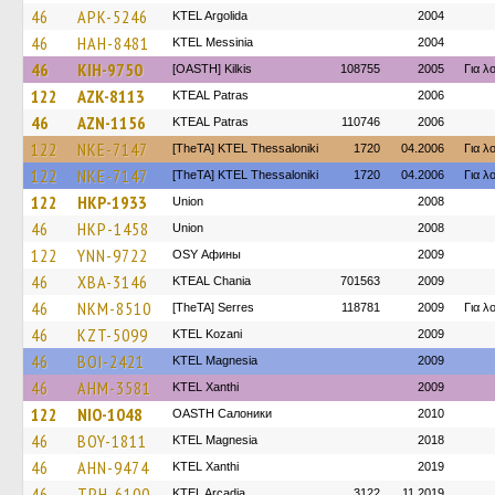
46
APK-5246
KTEL Argolida
2004
46
HAH-8481
KTEL Messinia
2004
46
KIH-9750
[OASTH] Kilkis
108755
2005
Για λ
122
AZK-8113
KTEAL Patras
2006
46
AZN-1156
KTEAL Patras
110746
2006
122
NKE-7147
[TheTA] KTEL Thessaloniki
1720
04.2006
Για λ
122
NKE-7147
[TheTA] KTEL Thessaloniki
1720
04.2006
Για λ
122
HKP-1933
Union
2008
46
HKP-1458
Union
2008
122
YNN-9722
OSY Афины
2009
46
XBA-3146
KTEAL Chania
701563
2009
46
NKM-8510
[TheTA] Serres
118781
2009
Για λ
46
KZT-5099
ΚΤΕL Kozani
2009
46
BOI-2421
ΚΤΕL Magnesia
2009
46
AHM-3581
KTEL Xanthi
2009
122
NIO-1048
OASTH Салоники
2010
46
BOY-1811
ΚΤΕL Magnesia
2018
46
AHN-9474
KTEL Xanthi
2019
46
TPH-6100
KTEL Arcadia
3122
11.2019