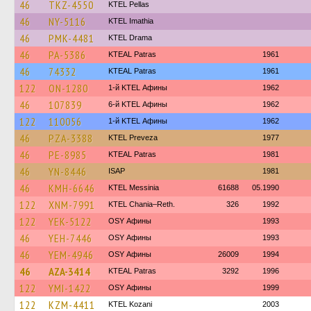
46
TKZ-4550
KTEL Pellas
46
NY-5116
KTEL Imathia
46
PMK-4481
KTEL Drama
46
PA-5386
KTEAL Patras
1961
46
74332
KTEAL Patras
1961
122
ON-1280
1-й KTEL Афины
1962
46
107839
6-й KTEL Афины
1962
122
110056
1-й KTEL Афины
1962
46
PZA-3388
KTEL Preveza
1977
46
PE-8985
KTEAL Patras
1981
46
YN-8446
ISAP
1981
46
KMH-6646
KTEL Messinia
61688
05.1990
122
XNM-7991
KTEL Chania–Reth.
326
1992
122
YEK-5122
OSY Афины
1993
46
YEH-7446
OSY Афины
1993
46
YEM-4946
OSY Афины
26009
1994
46
AZA-3414
KTEAL Patras
3292
1996
122
YMI-1422
OSY Афины
1999
122
KZM-4411
ΚΤΕL Kozani
2003