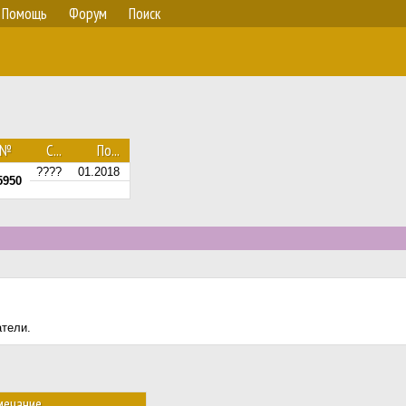
Помощь
Форум
Поиск
.№
С...
По...
????
01.2018
5950
атели.
мечание