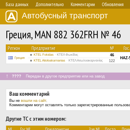
База данных
Дополнительно
Комментарии
Обновления
Автобусный транспорт
Греция, MAN 882 362FRH № 46
Регион
Предприятие
№
Гос
ΚΤΕL Fokidas
ΚΤΕΛ Φωκίδας
46
HAZ-
Греция
KTEL Aitoloakarnanias
ΚΤΕΛ Αιτωλοακαρνανίας
122
↑
????
Передан в другое предприятие или на завод
Ваш комментарий
Вы не
вошли на сайт
.
Комментарии могут оставлять только зарегистрированные пользов
Другие ТС с этим номером:
№
Гос.№
Предприятие
Зав.№
Постр.
При