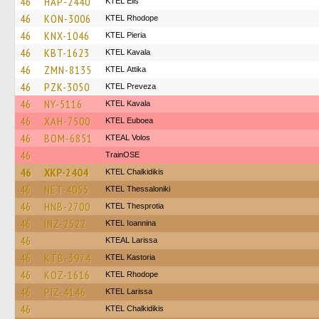
46
HAP-2440
KTEL Elis
46
KON-3006
KTEL Rhodope
46
KNX-1046
KTEL Pieria
46
KBT-1623
KTEL Kavala
46
ZMN-8135
KΤΕL Αttika
46
PZK-3050
KTEL Preveza
46
NY-5116
KTEL Kavala
46
XAH-7500
ΚΤΕL Euboea
46
BOM-6851
KTEAL Volos
46
TrainΟSE
46
XKP-2404
ΚΤΕL Chalkidikis
46
NET-4055
KTEL Thessaloniki
46
HNB-2700
KTEL Thesprotia
46
INZ-2522
KTEL Ioannina
46
KTEAL Larissa
46
KTB-3974
KTEL Kastoria
46
KOZ-1616
KTEL Rhodope
46
PIZ-4146
KTEL Larissa
46
ΚΤΕL Chalkidikis