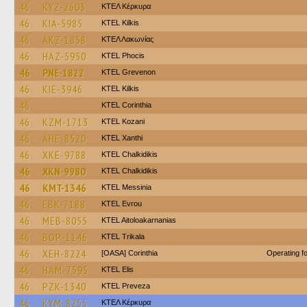
46
KYZ-2603
ΚΤΕΛ Κέρκυρα
46
KIA-5985
KTEL Kilkis
46
AKZ-1858
ΚΤΕΛ Λακωνίας
46
HAZ-5950
ΚΤΕL Phocis
46
PNE-1822
ΚΤΕL Grevenon
46
KIE-3946
KTEL Kilkis
46
KTEL Corinthia
46
KZM-1713
ΚΤΕL Kozani
46
AHE-8520
KTEL Xanthi
46
XKE-9788
ΚΤΕL Chalkidikis
46
XKN-9980
ΚΤΕL Chalkidikis
46
KMT-1346
KTEL Messinia
46
EBK-7188
KTEL Evrou
46
MEB-8055
KTEL Aitoloakarnanias
46
BOP-1146
ΚΤΕL Τrikala
46
XEH-8224
[OASA] Corinthia
Operating 
46
HAM-7595
KTEL Elis
46
PZK-1340
KTEL Preveza
46
KYM-8255
ΚΤΕΛ Κέρκυρα