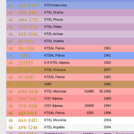
46
AKH-8973
ΚΤΕΛ Λακωνίας
46
PMK-4481
KTEL Drama
46
AMA-3735
ΚΤΕL Phocis
46
TKZ-4550
KTEL Pellas
46
AXX-3046
KTEL Achaia
46
NY-5116
KTEL Imathia
46
PA-5386
KTEAL Patras
1961
46
74332
KTEAL Patras
1961
46
107839
6-й KTEL Афины
1962
46
PZA-3388
KTEL Preveza
1977
46
PE-8985
KTEAL Patras
1981
46
YN-8446
ISAP
1981
46
KMH-6646
KTEL Messinia
61688
05.1990
46
YEH-7446
OSY Афины
1993
46
YEM-4946
OSY Афины
26009
1994
46
AZA-3414
KTEAL Patras
3292
1996
46
HAH-8481
KTEL Messinia
2004
46
APK-5246
KTEL Argolida
2004