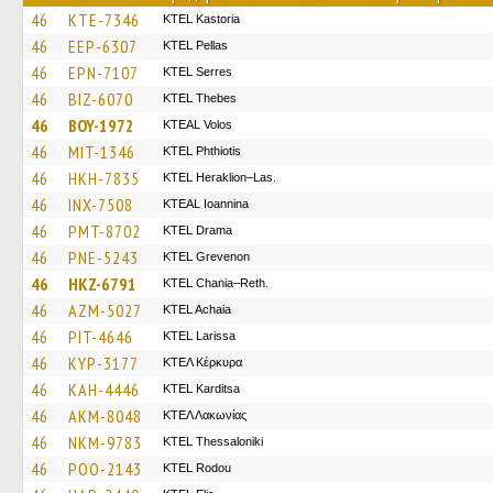
46
KTE-7346
KTEL Kastoria
46
EEP-6307
KTEL Pellas
46
EPN-7107
KTEL Serres
46
BIZ-6070
KTEL Thebes
46
BOY-1972
KTEAL Volos
46
MIT-1346
ΚΤΕL Phthiotis
46
HKH-7835
KTEL Heraklion–Las.
46
INX-7508
KTEAL Ioannina
46
PMT-8702
KTEL Drama
46
PNE-5243
ΚΤΕL Grevenon
46
HKZ-6791
KTEL Chania–Reth.
46
AZM-5027
KTEL Achaia
46
PIT-4646
KTEL Larissa
46
KYP-3177
ΚΤΕΛ Κέρκυρα
46
KAH-4446
ΚΤΕL Karditsa
46
AKM-8048
ΚΤΕΛ Λακωνίας
46
NKM-9783
KTEL Thessaloniki
46
POO-2143
ΚΤΕL Rodou