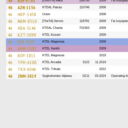
46
KIH-9750
[OASTH] Kilkis
108755
2005
Για λογαρι
46
AZN-1156
KTEAL Patras
110746
2006
46
HKP-1458
Union
2008
46
NKM-8510
[TheTA] Serres
118781
2009
Για λογαρι
46
XBA-3146
KTEAL Chania
701563
2009
46
KZT-5099
ΚΤΕL Kozani
2009
46
BOI-2421
ΚΤΕL Magnesia
2009
46
AHM-3581
KTEL Xanthi
2009
46
BOY-1811
ΚΤΕL Magnesia
2018
46
TPH-6100
KTEL Arcadia
3122
11.2019
46
TKX-6046
ΚΤΕL Τrikala
2022
46
ZNM-3819
Sygkoinonies Афины
0Z11
03.2024
Operating 