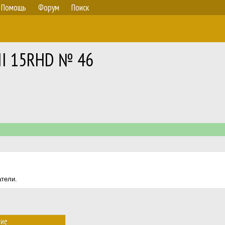
Помощь
Форум
Поиск
III 15RHD № 46
атели.
ние