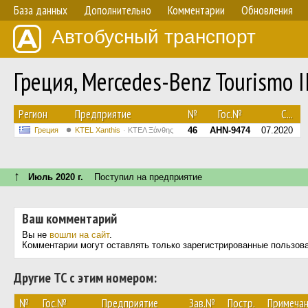
База данных
Дополнительно
Комментарии
Обновления
Автобусный транспорт
Греция, Mercedes-Benz Tourismo 
Регион
Предприятие
№
Гос.№
С...
46
AHN-9474
07.2020
Греция
KTEL Xanthis
ΚΤΕΛ Ξάνθης
↑
Июль 2020 г.
Поступил на предприятие
Ваш комментарий
Вы не
вошли на сайт
.
Комментарии могут оставлять только зарегистрированные пользов
Другие ТС с этим номером:
№
Гос.№
Предприятие
Зав.№
Постр.
Примеча