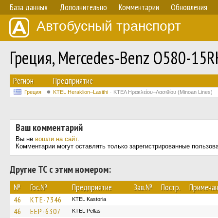
База данных
Дополнительно
Комментарии
Обновления
Автобусный транспорт
Греция, Mercedes-Benz O580-15R
Регион
Предприятие
Греция
KTEL Heraklion–Lasithi
ΚΤΕΛ Ηρακλείου–Λασιθίου (Minoan Lines)
Ваш комментарий
Вы не
вошли на сайт
.
Комментарии могут оставлять только зарегистрированные пользов
Другие ТС с этим номером:
№
Гос.№
Предприятие
Зав.№
Постр.
Примеча
46
KTE-7346
KTEL Kastoria
46
EEP-6307
KTEL Pellas