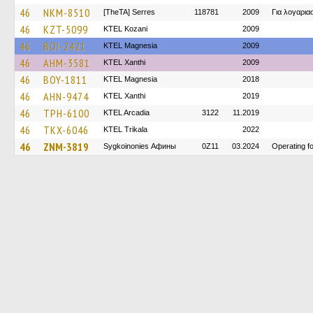
46
NKM-8510
[TheTA] Serres
118781
2009
Για λογαρι
46
KZT-5099
ΚΤΕL Kozani
2009
46
BOI-2421
ΚΤΕL Magnesia
2009
46
AHM-3581
KTEL Xanthi
2009
46
BOY-1811
ΚΤΕL Magnesia
2018
46
AHN-9474
KTEL Xanthi
2019
46
TPH-6100
KTEL Arcadia
3122
11.2019
46
TKX-6046
ΚΤΕL Τrikala
2022
46
ZNM-3819
Sygkoinonies Афины
0Z11
03.2024
Operating 