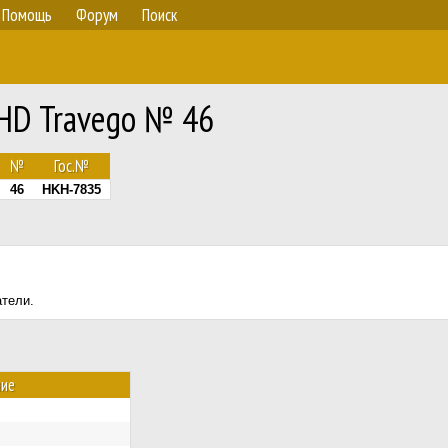
Помощь
Форум
Поиск
HD Travego № 46
№
Гос.№
46
HKH-7835
атели.
ние