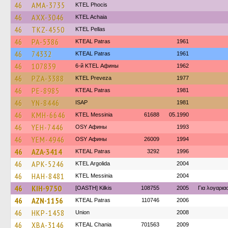
46
AMA-3735
ΚΤΕL Phocis
46
AXX-3046
KTEL Achaia
46
TKZ-4550
KTEL Pellas
46
PA-5386
KTEAL Patras
1961
46
74332
KTEAL Patras
1961
46
107839
6-й KTEL Афины
1962
46
PZA-3388
KTEL Preveza
1977
46
PE-8985
KTEAL Patras
1981
46
YN-8446
ISAP
1981
46
KMH-6646
KTEL Messinia
61688
05.1990
46
YEH-7446
OSY Афины
1993
46
YEM-4946
OSY Афины
26009
1994
46
AZA-3414
KTEAL Patras
3292
1996
46
APK-5246
KTEL Argolida
2004
46
HAH-8481
KTEL Messinia
2004
46
KIH-9750
[OASTH] Kilkis
108755
2005
Για λογαρι
46
AZN-1156
KTEAL Patras
110746
2006
46
HKP-1458
Union
2008
46
XBA-3146
KTEAL Chania
701563
2009