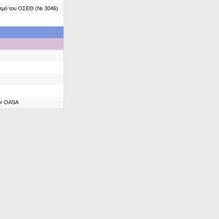
ασμό του ΟΣΕΘ (№ 3046)
for OASA