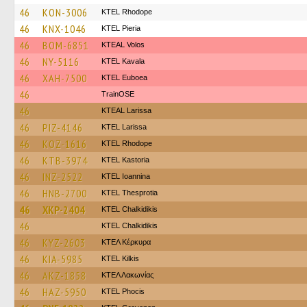
46
KON-3006
KTEL Rhodope
46
KNX-1046
KTEL Pieria
46
BOM-6851
KTEAL Volos
46
NY-5116
KTEL Kavala
46
XAH-7500
ΚΤΕL Euboea
46
TrainΟSE
46
KTEAL Larissa
46
PIZ-4146
KTEL Larissa
46
KOZ-1616
KTEL Rhodope
46
KTB-3974
KTEL Kastoria
46
INZ-2522
KTEL Ioannina
46
HNB-2700
KTEL Thesprotia
46
XKP-2404
ΚΤΕL Chalkidikis
46
ΚΤΕL Chalkidikis
46
KYZ-2603
ΚΤΕΛ Κέρκυρα
46
KIA-5985
KTEL Kilkis
46
AKZ-1858
ΚΤΕΛ Λακωνίας
46
HAZ-5950
ΚΤΕL Phocis