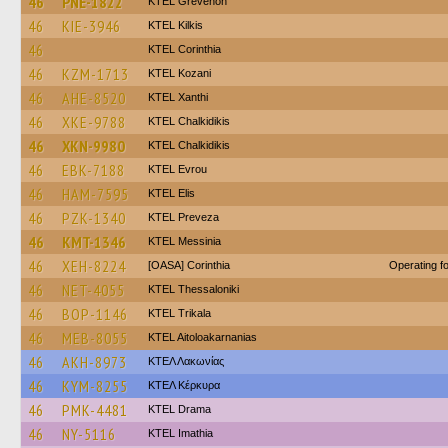
46
PNE-1822
ΚΤΕL Grevenon
46
KIE-3946
KTEL Kilkis
46
KTEL Corinthia
46
KZM-1713
ΚΤΕL Kozani
46
AHE-8520
KTEL Xanthi
46
XKE-9788
ΚΤΕL Chalkidikis
46
XKN-9980
ΚΤΕL Chalkidikis
46
EBK-7188
KTEL Evrou
46
HAM-7595
KTEL Elis
46
PZK-1340
KTEL Preveza
46
KMT-1346
KTEL Messinia
46
XEH-8224
[OASA] Corinthia
Operating 
46
NET-4055
KTEL Thessaloniki
46
BOP-1146
ΚΤΕL Τrikala
46
MEB-8055
KTEL Aitoloakarnanias
46
AKH-8973
ΚΤΕΛ Λακωνίας
46
KYM-8255
ΚΤΕΛ Κέρκυρα
46
PMK-4481
KTEL Drama
46
NY-5116
KTEL Imathia