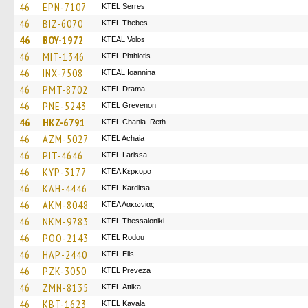
46
EPN-7107
KTEL Serres
46
BIZ-6070
KTEL Thebes
46
BOY-1972
KTEAL Volos
46
MIT-1346
ΚΤΕL Phthiotis
46
INX-7508
KTEAL Ioannina
46
PMT-8702
KTEL Drama
46
PNE-5243
ΚΤΕL Grevenon
46
HKZ-6791
KTEL Chania–Reth.
46
AZM-5027
KTEL Achaia
46
PIT-4646
KTEL Larissa
46
KYP-3177
ΚΤΕΛ Κέρκυρα
46
KAH-4446
ΚΤΕL Karditsa
46
AKM-8048
ΚΤΕΛ Λακωνίας
46
NKM-9783
KTEL Thessaloniki
46
POO-2143
ΚΤΕL Rodou
46
HAP-2440
KTEL Elis
46
PZK-3050
KTEL Preveza
46
ZMN-8135
KΤΕL Αttika
46
KBT-1623
KTEL Kavala