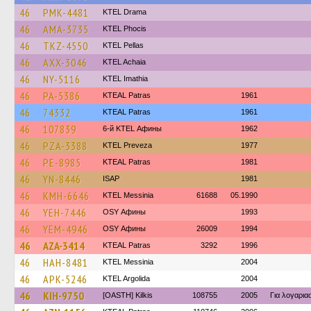
46
PMK-4481
KTEL Drama
46
AMA-3735
ΚΤΕL Phocis
46
TKZ-4550
KTEL Pellas
46
AXX-3046
KTEL Achaia
46
NY-5116
KTEL Imathia
46
PA-5386
KTEAL Patras
1961
46
74332
KTEAL Patras
1961
46
107839
6-й KTEL Афины
1962
46
PZA-3388
KTEL Preveza
1977
46
PE-8985
KTEAL Patras
1981
46
YN-8446
ISAP
1981
46
KMH-6646
KTEL Messinia
61688
05.1990
46
YEH-7446
OSY Афины
1993
46
YEM-4946
OSY Афины
26009
1994
46
AZA-3414
KTEAL Patras
3292
1996
46
HAH-8481
KTEL Messinia
2004
46
APK-5246
KTEL Argolida
2004
46
KIH-9750
[OASTH] Kilkis
108755
2005
Για λογαρι