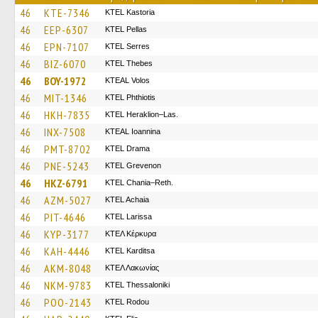
46
KTE-7346
KTEL Kastoria
46
EEP-6307
KTEL Pellas
46
EPN-7107
KTEL Serres
46
BIZ-6070
KTEL Thebes
46
BOY-1972
KTEAL Volos
46
MIT-1346
ΚΤΕL Phthiotis
46
HKH-7835
KTEL Heraklion–Las.
46
INX-7508
KTEAL Ioannina
46
PMT-8702
KTEL Drama
46
PNE-5243
ΚΤΕL Grevenon
46
HKZ-6791
KTEL Chania–Reth.
46
AZM-5027
KTEL Achaia
46
PIT-4646
KTEL Larissa
46
KYP-3177
ΚΤΕΛ Κέρκυρα
46
KAH-4446
ΚΤΕL Karditsa
46
AKM-8048
ΚΤΕΛ Λακωνίας
46
NKM-9783
KTEL Thessaloniki
46
POO-2143
ΚΤΕL Rodou