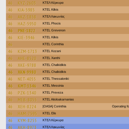
46
KYZ-2603
ΚΤΕΛ Κέρκυρα
46
KIA-5985
KTEL Kilkis
46
AKZ-1858
ΚΤΕΛ Λακωνίας
46
HAZ-5950
ΚΤΕL Phocis
46
PNE-1822
ΚΤΕL Grevenon
46
KIE-3946
KTEL Kilkis
46
KTEL Corinthia
46
KZM-1713
ΚΤΕL Kozani
46
AHE-8520
KTEL Xanthi
46
XKE-9788
ΚΤΕL Chalkidikis
46
XKN-9980
ΚΤΕL Chalkidikis
46
NET-4055
KTEL Thessaloniki
46
KMT-1346
KTEL Messinia
46
PZK-1340
KTEL Preveza
46
MEB-8055
KTEL Aitoloakarnanias
46
XEH-8224
[OASA] Corinthia
Operating 
46
HAM-7595
KTEL Elis
46
KYM-8255
ΚΤΕΛ Κέρκυρα
46
AKH-8973
ΚΤΕΛ Λακωνίας