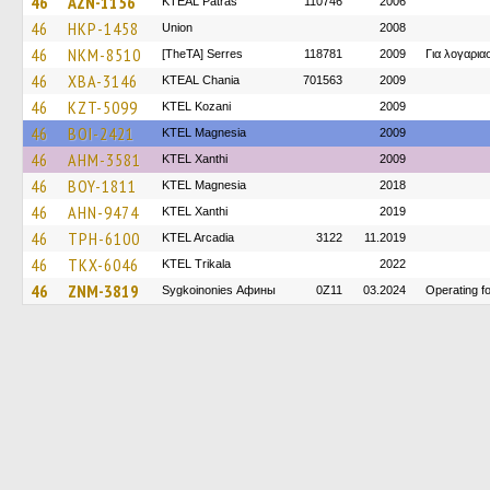
46
AZN-1156
KTEAL Patras
110746
2006
46
HKP-1458
Union
2008
46
NKM-8510
[TheTA] Serres
118781
2009
Για λογαρι
46
XBA-3146
KTEAL Chania
701563
2009
46
KZT-5099
ΚΤΕL Kozani
2009
46
BOI-2421
ΚΤΕL Magnesia
2009
46
AHM-3581
KTEL Xanthi
2009
46
BOY-1811
ΚΤΕL Magnesia
2018
46
AHN-9474
KTEL Xanthi
2019
46
TPH-6100
KTEL Arcadia
3122
11.2019
46
TKX-6046
ΚΤΕL Τrikala
2022
46
ZNM-3819
Sygkoinonies Афины
0Z11
03.2024
Operating 