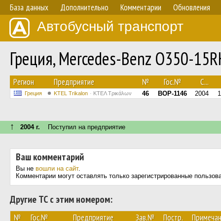
База данных
Дополнительно
Комментарии
Обновления
Автобусный транспорт
Греция, Mercedes-Benz O350-15
Регион
Предприятие
№
Гос.№
С...
46
BOP-1146
2004
1
Греция
ΚΤΕL Τrikalon
ΚΤΕΛ Τρικάλων
↑
2004 г.
Поступил на предприятие
Ваш комментарий
Вы не
вошли на сайт
.
Комментарии могут оставлять только зарегистрированные пользов
Другие ТС с этим номером:
№
Гос.№
Предприятие
Зав.№
Постр.
Примеча