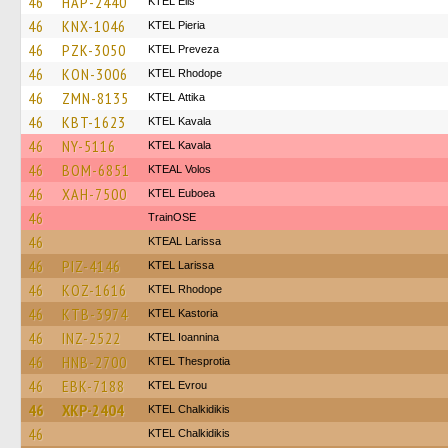
46
HAP-2440
KTEL Elis
46
KNX-1046
KTEL Pieria
46
PZK-3050
KTEL Preveza
46
KON-3006
KTEL Rhodope
46
ZMN-8135
KΤΕL Αttika
46
KBT-1623
KTEL Kavala
46
NY-5116
KTEL Kavala
46
BOM-6851
KTEAL Volos
46
XAH-7500
ΚΤΕL Euboea
46
TrainΟSE
46
KTEAL Larissa
46
PIZ-4146
KTEL Larissa
46
KOZ-1616
KTEL Rhodope
46
KTB-3974
KTEL Kastoria
46
INZ-2522
KTEL Ioannina
46
HNB-2700
KTEL Thesprotia
46
EBK-7188
KTEL Evrou
46
XKP-2404
ΚΤΕL Chalkidikis
46
ΚΤΕL Chalkidikis