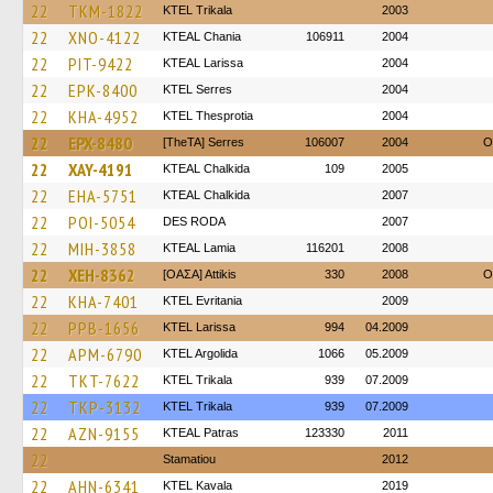
22
TKM-1822
ΚΤΕL Τrikala
2003
22
XNO-4122
KTEAL Chania
106911
2004
22
PIT-9422
KTEAL Larissa
2004
22
EPK-8400
KTEL Serres
2004
22
KHA-4952
KTEL Thesprotia
2004
22
EPX-8480
[TheTA] Serres
106007
2004
O
22
XAY-4191
KTEAL Chalkida
109
2005
22
EHA-5751
KTEAL Chalkida
2007
22
POI-5054
DES RODA
2007
22
MIH-3858
KTEAL Lamia
116201
2008
22
XEH-8362
[ΟΑΣΑ] Αttikis
330
2008
O
22
KHA-7401
ΚΤΕL Evritania
2009
22
PPB-1656
KTEL Larissa
994
04.2009
22
APM-6790
KTEL Argolida
1066
05.2009
22
TKT-7622
ΚΤΕL Τrikala
939
07.2009
22
TKP-3132
ΚΤΕL Τrikala
939
07.2009
22
AZN-9155
KTEAL Patras
123330
2011
22
Stamatiou
2012
22
AHN-6341
KTEL Kavala
2019