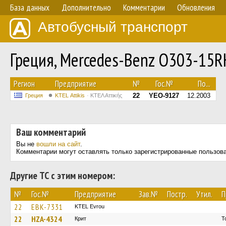
База данных
Дополнительно
Комментарии
Обновления
Автобусный транспорт
Греция, Mercedes-Benz O303-15
Регион
Предприятие
№
Гос.№
По...
22
YEO-9127
12.2003
Греция
KΤΕL Αttikis
ΚΤΕΛ Αττικής
Ваш комментарий
Вы не
вошли на сайт
.
Комментарии могут оставлять только зарегистрированные пользов
Другие ТС с этим номером:
№
Гос.№
Предприятие
Зав.№
Постр.
Утил.
П
22
EBK-7331
KTEL Evrou
22
HZA-4324
Крит
Τ