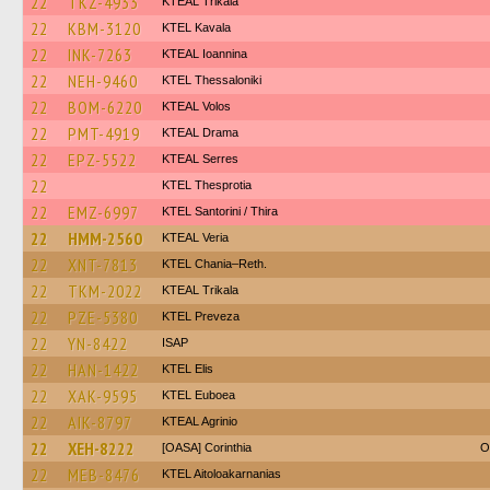
22
TKZ-4933
KTEAL Trikala
22
KBM-3120
KTEL Kavala
22
INK-7263
KTEAL Ioannina
22
NEH-9460
KTEL Thessaloniki
22
BOM-6220
KTEAL Volos
22
PMT-4919
KTEAL Drama
22
EPZ-5522
KTEAL Serres
22
KTEL Thesprotia
22
EMZ-6997
KTEL Santorini / Thira
22
HMM-2560
KTEAL Veria
22
XNT-7813
KTEL Chania–Reth.
22
TKM-2022
KTEAL Trikala
22
PZE-5380
KTEL Preveza
22
YN-8422
ISAP
22
HAN-1422
KTEL Elis
22
XAK-9595
ΚΤΕL Euboea
22
AIK-8797
KTEAL Agrinio
22
XEH-8222
[OASA] Corinthia
O
22
MEB-8476
KTEL Aitoloakarnanias