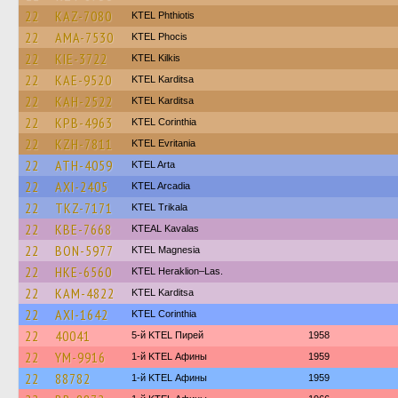
22
KAZ-7080
ΚΤΕL Phthiotis
22
AMA-7530
ΚΤΕL Phocis
22
KIE-3722
KTEL Kilkis
22
KAE-9520
ΚΤΕL Karditsa
22
KAH-2522
ΚΤΕL Karditsa
22
KPB-4963
KTEL Corinthia
22
KZH-7811
ΚΤΕL Evritania
22
ATH-4059
KTEL Arta
22
AXI-2405
KTEL Arcadia
22
TKZ-7171
ΚΤΕL Τrikala
22
KBE-7668
KTEAL Kavalas
22
BON-5977
ΚΤΕL Magnesia
22
HKE-6560
KTEL Heraklion–Las.
22
KAM-4822
ΚΤΕL Karditsa
22
AXI-1642
KTEL Corinthia
22
40041
5-й KTEL Пирей
1958
22
YM-9916
1-й KTEL Афины
1959
22
88782
1-й KTEL Афины
1959