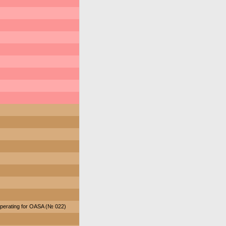
perating for OASA (№ 022)