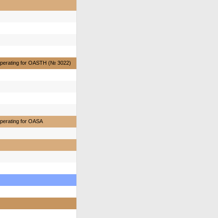
perating for OASTH (№ 3022)
perating for OASA