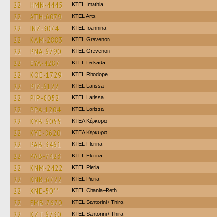
22
HMN-4445
KTEL Imathia
22
ATH-6079
KTEL Arta
22
INZ-3074
KTEL Ioannina
22
KAM-2883
ΚΤΕL Grevenon
22
PNA-6790
ΚΤΕL Grevenon
22
EYA-4287
KTEL Lefkada
22
KOE-1729
KTEL Rhodope
22
PIZ-6122
KTEL Larissa
22
PIP-8052
KTEL Larissa
22
PPA-1204
KTEL Larissa
22
KYB-6055
ΚΤΕΛ Κέρκυρα
22
KYE-8620
ΚΤΕΛ Κέρκυρα
22
PAB-3461
KTEL Florina
22
PAB-7423
KTEL Florina
22
KNM-2422
KTEL Pieria
22
KNB-6722
KTEL Pieria
22
XNE-50**
KTEL Chania–Reth.
22
EMB-7670
KTEL Santorini / Thira
22
KZT-6730
KTEL Santorini / Thira