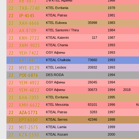
22
BB-8872
1-й KTEL Афины
1966
22
TKB-7740
ΚΤΕL Evritania
1978
22
IP-4143
KTEAL Patras
1981
22
XAH-6666
ΚΤΕL Euboea
35998
1983
22
AX-8709
KTEL Santorini / Thira
1984
22
KNH-2722
KTEAL Katerini
117
1987
22
XNM-9025
KTEAL Chania
1993
22
YEH-7422
OSY Афины
1993
22
XAT-4477
KTEAL Chalkida
73660
1993
22
MYE-8129
KTEL Lesbos
20932
1993
22
POE-6876
DES RODA
1994
22
YEM-4922
OSY Афины
26045
1994
22
YEM-4822
OSY Афины
30673
1994
2018
22
KHA-7033
ΚΤΕL Evritania
1995
22
KMH-6622
KTEL Messinia
83101
1996
Κ
22
AZA-1771
KTEAL Patras
3283
1997
22
EPT-6160
KTEAL Serres
42346
1998
22
MIT-2575
KTEAL Lamia
1999
22
KZX-1530
KTEAL Kozani
2000