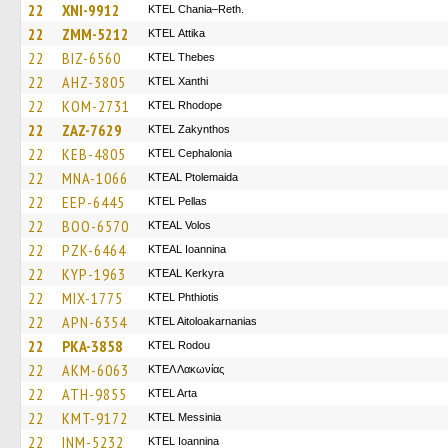
22
XNI-9912
KTEL Chania–Reth.
22
ZMM-5212
KΤΕL Αttika
22
BIZ-6560
KTEL Thebes
22
AHZ-3805
KTEL Xanthi
22
KOM-2731
KTEL Rhodope
22
ZAZ-7629
KTEL Zakynthos
22
KEB-4805
KTEL Cephalonia
22
MNA-1066
KTEAL Ptolemaida
22
EEP-6445
KTEL Pellas
22
BOO-6570
KTEAL Volos
22
PZK-6464
KTEAL Ioannina
22
KYP-1963
KTEAL Kerkyra
22
MIX-1775
ΚΤΕL Phthiotis
22
APN-6354
KTEL Aitoloakarnanias
22
PKA-3858
ΚΤΕL Rodou
22
AKM-6063
ΚΤΕΛ Λακωνίας
22
ATH-9855
KTEL Arta
22
KMT-9172
KTEL Messinia
22
INM-5232
KTEL Ioannina