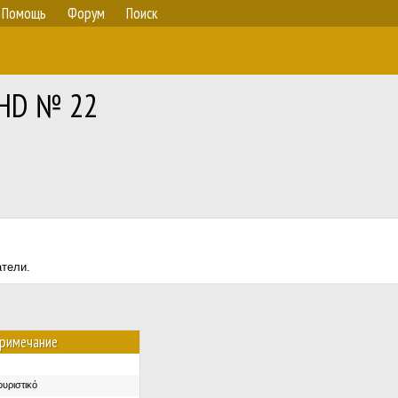
Помощь
Форум
Поиск
RHD № 22
атели.
римечание
ουριστικό