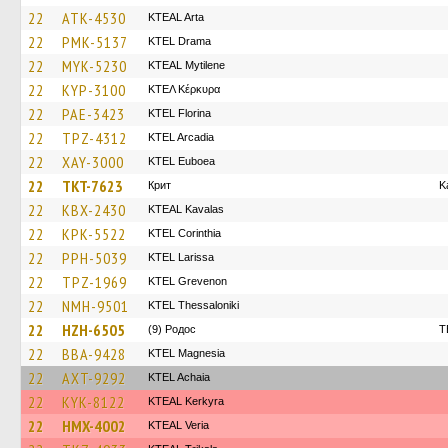
22
ATK-4530
KTEAL Arta
22
PMK-5137
KTEL Drama
22
MYK-5230
KTEAL Mytilene
22
KYP-3100
ΚΤΕΛ Κέρκυρα
22
PAE-3423
KTEL Florina
22
TPZ-4312
KTEL Arcadia
22
XAY-3000
ΚΤΕL Euboea
22
TKT-7623
Крит
K
22
KBX-2430
KTEAL Kavalas
22
KPK-5522
KTEL Corinthia
22
PPH-5039
KTEL Larissa
22
TPZ-1969
ΚΤΕL Grevenon
22
NMH-9501
KTEL Thessaloniki
22
HZH-6505
(9) Родос
T
22
BBA-9428
ΚΤΕL Magnesia
22
AXT-9292
KTEL Achaia
22
KYK-8122
KTEAL Kerkyra
22
HMX-4002
KTEAL Veria