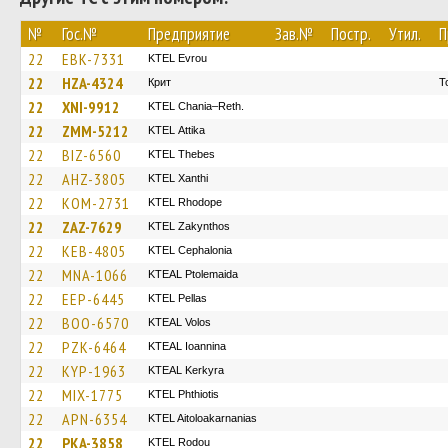
№
Гос.№
Предприятие
Зав.№
Постр.
Утил.
П
22
EBK-7331
KTEL Evrou
22
HZA-4324
Крит
Τ
22
XNI-9912
KTEL Chania–Reth.
22
ZMM-5212
KΤΕL Αttika
22
BIZ-6560
KTEL Thebes
22
AHZ-3805
KTEL Xanthi
22
KOM-2731
KTEL Rhodope
22
ZAZ-7629
KTEL Zakynthos
22
KEB-4805
KTEL Cephalonia
22
MNA-1066
KTEAL Ptolemaida
22
EEP-6445
KTEL Pellas
22
BOO-6570
KTEAL Volos
22
PZK-6464
KTEAL Ioannina
22
KYP-1963
KTEAL Kerkyra
22
MIX-1775
ΚΤΕL Phthiotis
22
APN-6354
KTEL Aitoloakarnanias
22
PKA-3858
ΚΤΕL Rodou