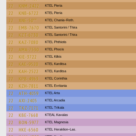
22
KNM-2422
KTEL Pieria
22
KNB-6722
KTEL Pieria
22
XNE-50**
KTEL Chania–Reth.
22
EMB-7670
KTEL Santorini / Thira
22
KZT-6730
KTEL Santorini / Thira
22
KAZ-7080
ΚΤΕL Phthiotis
22
AMA-7530
ΚΤΕL Phocis
22
KIE-3722
KTEL Kilkis
22
KAE-9520
ΚΤΕL Karditsa
22
KAH-2522
ΚΤΕL Karditsa
22
KPB-4963
KTEL Corinthia
22
KZH-7811
ΚΤΕL Evritania
22
ATH-4059
KTEL Arta
22
AXI-2405
KTEL Arcadia
22
TKZ-7171
ΚΤΕL Τrikala
22
KBE-7668
KTEAL Kavalas
22
BON-5977
ΚΤΕL Magnesia
22
HKE-6560
KTEL Heraklion–Las.