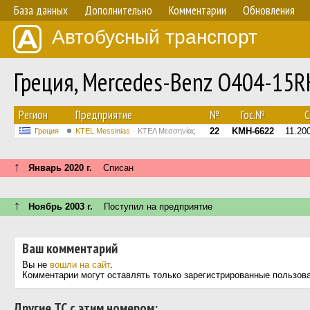
База данных
Дополнительно
Комментарии
Обновления
Автобусный транспорт
Греция, Mercedes-Benz O404-15
Регион
Предприятие
№
Гос.№
С
22
KMH-6622
11.20
Греция
KTEL Messinias
ΚΤΕΛ Μεσσηνίας
↑
Январь 2020 г.
Списан
↑
Ноябрь 2003 г.
Поступил на предприятие
Ваш комментарий
Вы не
вошли на сайт
.
Комментарии могут оставлять только зарегистрированные пользов
Другие ТС с этим номером: