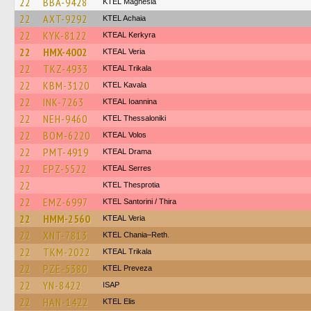
22
BBA-9428
ΚΤΕL Magnesia
22
AXT-9292
KTEL Achaia
22
KYK-8122
KTEAL Kerkyra
22
HMX-4002
KTEAL Veria
22
TKZ-4933
KTEAL Trikala
22
KBM-3120
KTEL Kavala
22
INK-7263
KTEAL Ioannina
22
NEH-9460
KTEL Thessaloniki
22
BOM-6220
KTEAL Volos
22
PMT-4919
KTEAL Drama
22
EPZ-5522
KTEAL Serres
22
KTEL Thesprotia
22
EMZ-6997
KTEL Santorini / Thira
22
HMM-2560
KTEAL Veria
22
XNT-7813
KTEL Chania–Reth.
22
TKM-2022
KTEAL Trikala
22
PZE-5380
KTEL Preveza
22
YN-8422
ISAP
22
HAN-1422
KTEL Elis