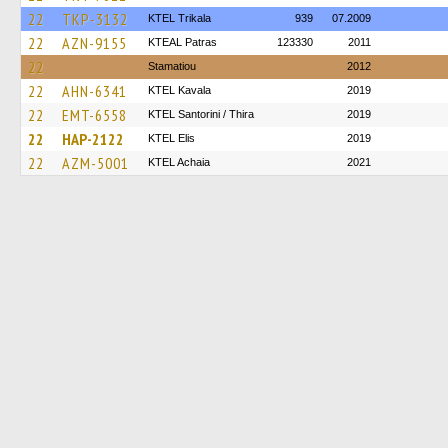
22
TKP-3132
ΚΤΕL Τrikala
939
07.2009
22
AZN-9155
KTEAL Patras
123330
2011
22
Stamatiou
2012
22
AHN-6341
KTEL Kavala
2019
22
EMT-6558
KTEL Santorini / Thira
2019
22
HAP-2122
KTEL Elis
2019
22
AZM-5001
KTEL Achaia
2021