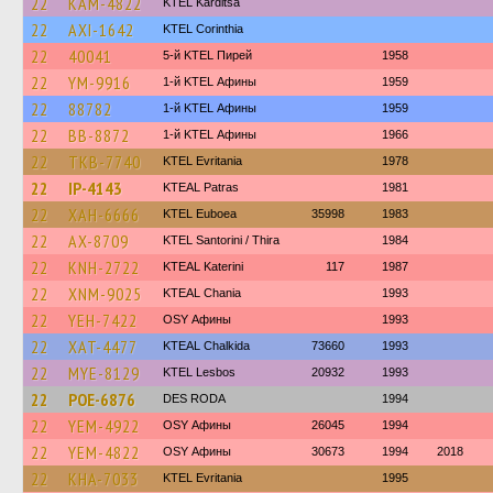
22
KAM-4822
ΚΤΕL Karditsa
22
AXI-1642
KTEL Corinthia
22
40041
5-й KTEL Пирей
1958
22
YM-9916
1-й KTEL Афины
1959
22
88782
1-й KTEL Афины
1959
22
BB-8872
1-й KTEL Афины
1966
22
TKB-7740
ΚΤΕL Evritania
1978
22
IP-4143
KTEAL Patras
1981
22
XAH-6666
ΚΤΕL Euboea
35998
1983
22
AX-8709
KTEL Santorini / Thira
1984
22
KNH-2722
KTEAL Katerini
117
1987
22
XNM-9025
KTEAL Chania
1993
22
YEH-7422
OSY Афины
1993
22
XAT-4477
KTEAL Chalkida
73660
1993
22
MYE-8129
KTEL Lesbos
20932
1993
22
POE-6876
DES RODA
1994
22
YEM-4922
OSY Афины
26045
1994
22
YEM-4822
OSY Афины
30673
1994
2018
22
KHA-7033
ΚΤΕL Evritania
1995