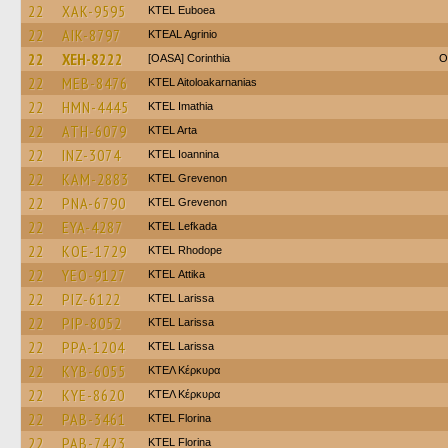
22
XAK-9595
ΚΤΕL Euboea
22
AIK-8797
KTEAL Agrinio
22
XEH-8222
[OASA] Corinthia
O
22
MEB-8476
KTEL Aitoloakarnanias
22
HMN-4445
KTEL Imathia
22
ATH-6079
KTEL Arta
22
INZ-3074
KTEL Ioannina
22
KAM-2883
ΚΤΕL Grevenon
22
PNA-6790
ΚΤΕL Grevenon
22
EYA-4287
KTEL Lefkada
22
KOE-1729
KTEL Rhodope
22
YEO-9127
KΤΕL Αttika
22
PIZ-6122
KTEL Larissa
22
PIP-8052
KTEL Larissa
22
PPA-1204
KTEL Larissa
22
KYB-6055
ΚΤΕΛ Κέρκυρα
22
KYE-8620
ΚΤΕΛ Κέρκυρα
22
PAB-3461
KTEL Florina
22
PAB-7423
KTEL Florina