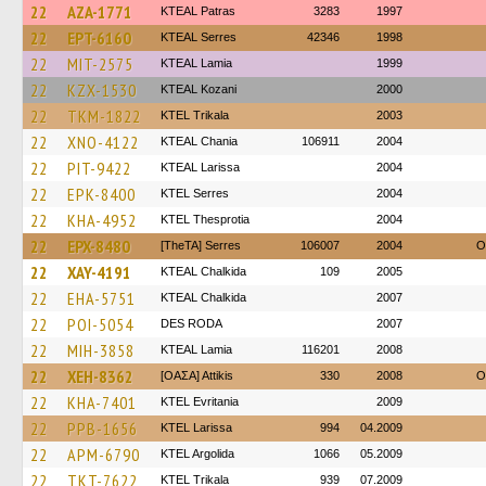
22
AZA-1771
KTEAL Patras
3283
1997
22
EPT-6160
KTEAL Serres
42346
1998
22
MIT-2575
KTEAL Lamia
1999
22
KZX-1530
KTEAL Kozani
2000
22
TKM-1822
ΚΤΕL Τrikala
2003
22
XNO-4122
KTEAL Chania
106911
2004
22
PIT-9422
KTEAL Larissa
2004
22
EPK-8400
KTEL Serres
2004
22
KHA-4952
KTEL Thesprotia
2004
22
EPX-8480
[TheTA] Serres
106007
2004
O
22
XAY-4191
KTEAL Chalkida
109
2005
22
EHA-5751
KTEAL Chalkida
2007
22
POI-5054
DES RODA
2007
22
MIH-3858
KTEAL Lamia
116201
2008
22
XEH-8362
[ΟΑΣΑ] Αttikis
330
2008
O
22
KHA-7401
ΚΤΕL Evritania
2009
22
PPB-1656
KTEL Larissa
994
04.2009
22
APM-6790
KTEL Argolida
1066
05.2009
22
TKT-7622
ΚΤΕL Τrikala
939
07.2009