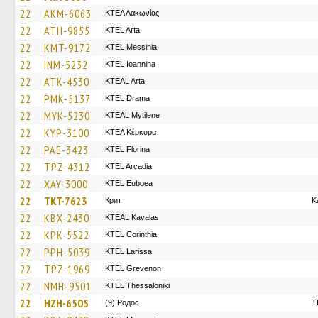
22
AKM-6063
ΚΤΕΛ Λακωνίας
22
ATH-9855
KTEL Arta
22
KMT-9172
KTEL Messinia
22
INM-5232
KTEL Ioannina
22
ATK-4530
KTEAL Arta
22
PMK-5137
KTEL Drama
22
MYK-5230
KTEAL Mytilene
22
KYP-3100
ΚΤΕΛ Κέρκυρα
22
PAE-3423
KTEL Florina
22
TPZ-4312
KTEL Arcadia
22
XAY-3000
ΚΤΕL Euboea
22
TKT-7623
Крит
K
22
KBX-2430
KTEAL Kavalas
22
KPK-5522
KTEL Corinthia
22
PPH-5039
KTEL Larissa
22
TPZ-1969
ΚΤΕL Grevenon
22
NMH-9501
KTEL Thessaloniki
22
HZH-6505
(9) Родос
T