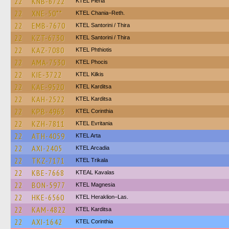
22
KNB-6722
KTEL Pieria
22
XNE-50**
KTEL Chania–Reth.
22
EMB-7670
KTEL Santorini / Thira
22
KZT-6730
KTEL Santorini / Thira
22
KAZ-7080
ΚΤΕL Phthiotis
22
AMA-7530
ΚΤΕL Phocis
22
KIE-3722
KTEL Kilkis
22
KAE-9520
ΚΤΕL Karditsa
22
KAH-2522
ΚΤΕL Karditsa
22
KPB-4963
KTEL Corinthia
22
KZH-7811
ΚΤΕL Evritania
22
ATH-4059
KTEL Arta
22
AXI-2405
KTEL Arcadia
22
TKZ-7171
ΚΤΕL Τrikala
22
KBE-7668
KTEAL Kavalas
22
BON-5977
ΚΤΕL Magnesia
22
HKE-6560
KTEL Heraklion–Las.
22
KAM-4822
ΚΤΕL Karditsa
22
AXI-1642
KTEL Corinthia