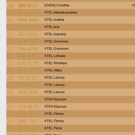
22
XEH-8222
[OASA] Corinthia
O
22
MEB-8476
KTEL Aitoloakarnanias
22
HMN-4445
KTEL Imathia
22
ATH-6079
KTEL Arta
22
INZ-3074
KTEL Ioannina
22
KAM-2883
ΚΤΕL Grevenon
22
PNA-6790
ΚΤΕL Grevenon
22
EYA-4287
KTEL Lefkada
22
KOE-1729
KTEL Rhodope
22
YEO-9127
KΤΕL Αttika
22
PIZ-6122
KTEL Larissa
22
PIP-8052
KTEL Larissa
22
PPA-1204
KTEL Larissa
22
KYB-6055
ΚΤΕΛ Κέρκυρα
22
KYE-8620
ΚΤΕΛ Κέρκυρα
22
PAB-3461
KTEL Florina
22
PAB-7423
KTEL Florina
22
KNM-2422
KTEL Pieria