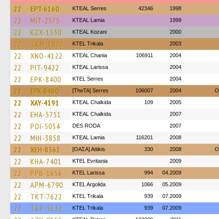
22
EPT-6160
KTEAL Serres
42346
1998
22
MIT-2575
KTEAL Lamia
1999
22
KZX-1530
KTEAL Kozani
2000
22
TKM-1822
ΚΤΕL Τrikala
2003
22
XNO-4122
KTEAL Chania
106911
2004
22
PIT-9422
KTEAL Larissa
2004
22
EPK-8400
KTEL Serres
2004
22
EPX-8480
[TheTA] Serres
106007
2004
O
22
XAY-4191
KTEAL Chalkida
109
2005
22
EHA-5751
KTEAL Chalkida
2007
22
POI-5054
DES RODA
2007
22
MIH-3858
KTEAL Lamia
116201
2008
22
XEH-8362
[ΟΑΣΑ] Αttikis
330
2008
O
22
KHA-7401
ΚΤΕL Evritania
2009
22
PPB-1656
KTEL Larissa
994
04.2009
22
APM-6790
KTEL Argolida
1066
05.2009
22
TKT-7622
ΚΤΕL Τrikala
939
07.2009
22
TKP-3132
ΚΤΕL Τrikala
939
07.2009