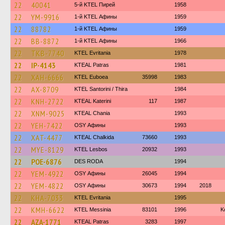
22
40041
5-й KTEL Пирей
1958
22
YM-9916
1-й KTEL Афины
1959
22
88782
1-й KTEL Афины
1959
22
BB-8872
1-й KTEL Афины
1966
22
TKB-7740
ΚΤΕL Evritania
1978
22
IP-4143
KTEAL Patras
1981
22
XAH-6666
ΚΤΕL Euboea
35998
1983
22
AX-8709
KTEL Santorini / Thira
1984
22
KNH-2722
KTEAL Katerini
117
1987
22
XNM-9025
KTEAL Chania
1993
22
YEH-7422
OSY Афины
1993
22
XAT-4477
KTEAL Chalkida
73660
1993
22
MYE-8129
KTEL Lesbos
20932
1993
22
POE-6876
DES RODA
1994
22
YEM-4922
OSY Афины
26045
1994
22
YEM-4822
OSY Афины
30673
1994
2018
22
KHA-7033
ΚΤΕL Evritania
1995
22
KMH-6622
KTEL Messinia
83101
1996
Κ
22
AZA-1771
KTEAL Patras
3283
1997