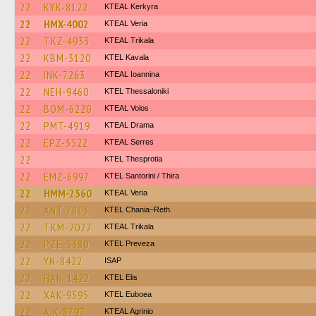
22
KYK-8122
KTEAL Kerkyra
22
HMX-4002
KTEAL Veria
22
TKZ-4933
KTEAL Trikala
22
KBM-3120
KTEL Kavala
22
INK-7263
KTEAL Ioannina
22
NEH-9460
KTEL Thessaloniki
22
BOM-6220
KTEAL Volos
22
PMT-4919
KTEAL Drama
22
EPZ-5522
KTEAL Serres
22
KTEL Thesprotia
22
EMZ-6997
KTEL Santorini / Thira
22
HMM-2560
KTEAL Veria
22
XNT-7813
KTEL Chania–Reth.
22
TKM-2022
KTEAL Trikala
22
PZE-5380
KTEL Preveza
22
YN-8422
ISAP
22
HAN-1422
KTEL Elis
22
XAK-9595
ΚΤΕL Euboea
22
AIK-8797
KTEAL Agrinio