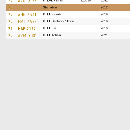
22
AZN-9155
KTEAL Patras
123330
2011
22
Stamatiou
2012
22
AHN-6341
KTEL Kavala
2019
22
EMT-6558
KTEL Santorini / Thira
2019
22
HAP-2122
KTEL Elis
2019
22
AZM-5001
KTEL Achaia
2021