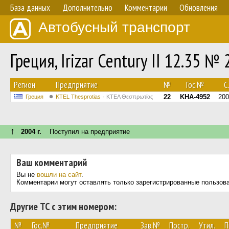
База данных
Дополнительно
Комментарии
Обновления
Автобусный транспорт
Греция, Irizar Century II 12.35 № 
Регион
Предприятие
№
Гос.№
С.
22
KHA-4952
200
Греция
KTEL Thesprotias
ΚΤΕΛ Θεσπρωτίας
↑
2004 г.
Поступил на предприятие
Ваш комментарий
Вы не
вошли на сайт
.
Комментарии могут оставлять только зарегистрированные пользов
Другие ТС с этим номером:
№
Гос.№
Предприятие
Зав.№
Постр.
Утил.
П