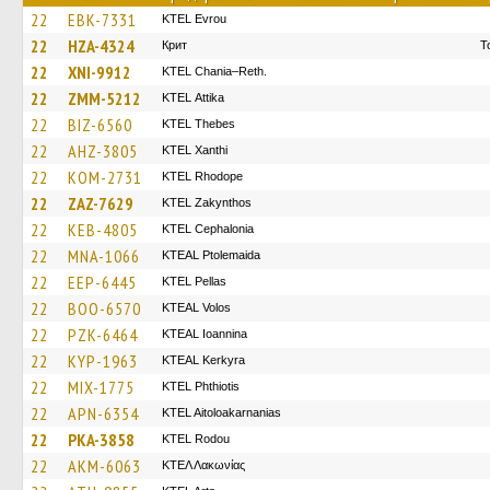
22
EBK-7331
KTEL Evrou
22
HZA-4324
Крит
Τ
22
XNI-9912
KTEL Chania–Reth.
22
ZMM-5212
KΤΕL Αttika
22
BIZ-6560
KTEL Thebes
22
AHZ-3805
KTEL Xanthi
22
KOM-2731
KTEL Rhodope
22
ZAZ-7629
KTEL Zakynthos
22
KEB-4805
KTEL Cephalonia
22
MNA-1066
KTEAL Ptolemaida
22
EEP-6445
KTEL Pellas
22
BOO-6570
KTEAL Volos
22
PZK-6464
KTEAL Ioannina
22
KYP-1963
KTEAL Kerkyra
22
MIX-1775
ΚΤΕL Phthiotis
22
APN-6354
KTEL Aitoloakarnanias
22
PKA-3858
ΚΤΕL Rodou
22
AKM-6063
ΚΤΕΛ Λακωνίας