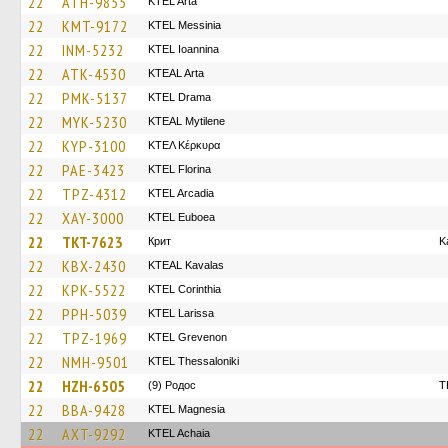
22
ATH-9855
KTEL Arta
22
KMT-9172
KTEL Messinia
22
INM-5232
KTEL Ioannina
22
ATK-4530
KTEAL Arta
22
PMK-5137
KTEL Drama
22
MYK-5230
KTEAL Mytilene
22
KYP-3100
ΚΤΕΛ Κέρκυρα
22
PAE-3423
KTEL Florina
22
TPZ-4312
KTEL Arcadia
22
XAY-3000
ΚΤΕL Euboea
22
TKT-7623
Крит
K
22
KBX-2430
KTEAL Kavalas
22
KPK-5522
KTEL Corinthia
22
PPH-5039
KTEL Larissa
22
TPZ-1969
ΚΤΕL Grevenon
22
NMH-9501
KTEL Thessaloniki
22
HZH-6505
(9) Родос
T
22
BBA-9428
ΚΤΕL Magnesia
22
AXT-9292
KTEL Achaia