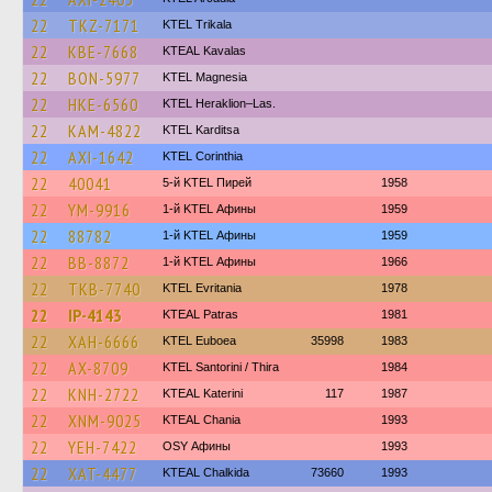
22
TKZ-7171
ΚΤΕL Τrikala
22
KBE-7668
KTEAL Kavalas
22
BON-5977
ΚΤΕL Magnesia
22
HKE-6560
KTEL Heraklion–Las.
22
KAM-4822
ΚΤΕL Karditsa
22
AXI-1642
KTEL Corinthia
22
40041
5-й KTEL Пирей
1958
22
YM-9916
1-й KTEL Афины
1959
22
88782
1-й KTEL Афины
1959
22
BB-8872
1-й KTEL Афины
1966
22
TKB-7740
ΚΤΕL Evritania
1978
22
IP-4143
KTEAL Patras
1981
22
XAH-6666
ΚΤΕL Euboea
35998
1983
22
AX-8709
KTEL Santorini / Thira
1984
22
KNH-2722
KTEAL Katerini
117
1987
22
XNM-9025
KTEAL Chania
1993
22
YEH-7422
OSY Афины
1993
22
XAT-4477
KTEAL Chalkida
73660
1993