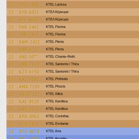
22
PPA-1204
KTEL Larissa
22
KYB-6055
ΚΤΕΛ Κέρκυρα
22
KYE-8620
ΚΤΕΛ Κέρκυρα
22
PAB-3461
KTEL Florina
22
PAB-7423
KTEL Florina
22
KNM-2422
KTEL Pieria
22
KNB-6722
KTEL Pieria
22
XNE-50**
KTEL Chania–Reth.
22
EMB-7670
KTEL Santorini / Thira
22
KZT-6730
KTEL Santorini / Thira
22
KAZ-7080
ΚΤΕL Phthiotis
22
AMA-7530
ΚΤΕL Phocis
22
KIE-3722
KTEL Kilkis
22
KAE-9520
ΚΤΕL Karditsa
22
KAH-2522
ΚΤΕL Karditsa
22
KPB-4963
KTEL Corinthia
22
KZH-7811
ΚΤΕL Evritania
22
ATH-4059
KTEL Arta
22
AXI-2405
KTEL Arcadia