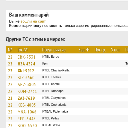
Ваш комментарий
Вы не
вошли на сайт
.
Комментарии могут оставлять только зарегистрированные пользов
Другие ТС с этим номером:
№
Гос.№
Предприятие
Зав.№
Постр.
Утил.
П
22
EBK-7331
KTEL Evrou
22
HZA-4324
Крит
Τ
22
XNI-9912
KTEL Chania–Reth.
22
BIZ-6560
KTEL Thebes
22
AHZ-3805
KTEL Xanthi
22
KOM-2731
KTEL Rhodope
22
ZAZ-7629
KTEL Zakynthos
22
KEB-4805
KTEL Cephalonia
22
MNA-1066
KTEAL Ptolemaida
22
EEP-6445
KTEL Pellas
22
BOO-6570
KTEAL Volos