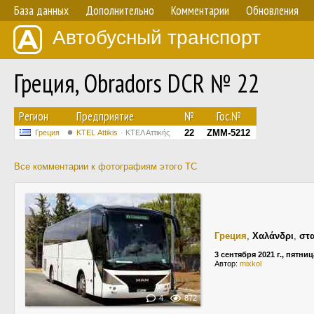
База данных
Дополнительно
Комментарии
Обновления
Автобусный транспорт
Греция, Obradors DCR № 22
Регион
Предприятие
№
Гос.№
22
ZMM-5212
Греция
KΤΕL Αttikis
ΚΤΕΛ Αττικής
Все комментарии к фотографиям этого ТС
Греция
,
Χαλάνδρι
,
στ
3 сентября 2021 г., пятниц
Автор:
mixkol
4
872