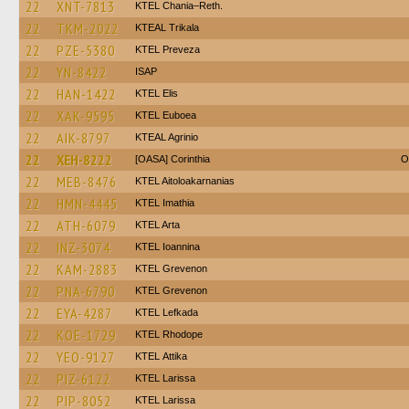
22
XNT-7813
KTEL Chania–Reth.
22
TKM-2022
KTEAL Trikala
22
PZE-5380
KTEL Preveza
22
YN-8422
ISAP
22
HAN-1422
KTEL Elis
22
XAK-9595
ΚΤΕL Euboea
22
AIK-8797
KTEAL Agrinio
22
XEH-8222
[OASA] Corinthia
O
22
MEB-8476
KTEL Aitoloakarnanias
22
HMN-4445
KTEL Imathia
22
ATH-6079
KTEL Arta
22
INZ-3074
KTEL Ioannina
22
KAM-2883
ΚΤΕL Grevenon
22
PNA-6790
ΚΤΕL Grevenon
22
EYA-4287
KTEL Lefkada
22
KOE-1729
KTEL Rhodope
22
YEO-9127
KΤΕL Αttika
22
PIZ-6122
KTEL Larissa
22
PIP-8052
KTEL Larissa