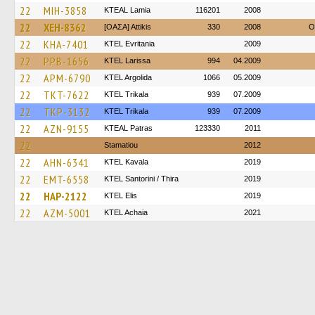
22
MIH-3858
KTEAL Lamia
116201
2008
22
XEH-8362
[ΟΑΣΑ] Αttikis
330
2008
O
22
KHA-7401
ΚΤΕL Evritania
2009
22
PPB-1656
KTEL Larissa
994
04.2009
22
APM-6790
KTEL Argolida
1066
05.2009
22
TKT-7622
ΚΤΕL Τrikala
939
07.2009
22
TKP-3132
ΚΤΕL Τrikala
939
07.2009
22
AZN-9155
KTEAL Patras
123330
2011
22
Stamatiou
2012
22
AHN-6341
KTEL Kavala
2019
22
EMT-6558
KTEL Santorini / Thira
2019
22
HAP-2122
KTEL Elis
2019
22
AZM-5001
KTEL Achaia
2021