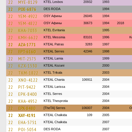
22
MYE-8129
KTEL Lesbos
20932
1993
22
POE-6876
DES RODA
1994
22
YEM-4922
OSY Афины
26045
1994
22
YEM-4822
OSY Афины
30673
1994
2018
22
KHA-7033
ΚΤΕL Evritania
1995
22
KMH-6622
KTEL Messinia
83101
1996
Κ
22
AZA-1771
KTEAL Patras
3283
1997
22
EPT-6160
KTEAL Serres
42346
1998
22
MIT-2575
KTEAL Lamia
1999
22
KZX-1530
KTEAL Kozani
2000
22
TKM-1822
ΚΤΕL Τrikala
2003
22
XNO-4122
KTEAL Chania
106911
2004
22
PIT-9422
KTEAL Larissa
2004
22
EPK-8400
KTEL Serres
2004
22
KHA-4952
KTEL Thesprotia
2004
22
EPX-8480
[TheTA] Serres
106007
2004
O
22
XAY-4191
KTEAL Chalkida
109
2005
22
EHA-5751
KTEAL Chalkida
2007
22
POI-5054
DES RODA
2007