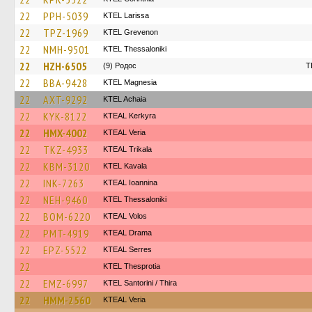
22
PPH-5039
KTEL Larissa
22
TPZ-1969
ΚΤΕL Grevenon
22
NMH-9501
KTEL Thessaloniki
22
HZH-6505
(9) Родос
T
22
BBA-9428
ΚΤΕL Magnesia
22
AXT-9292
KTEL Achaia
22
KYK-8122
KTEAL Kerkyra
22
HMX-4002
KTEAL Veria
22
TKZ-4933
KTEAL Trikala
22
KBM-3120
KTEL Kavala
22
INK-7263
KTEAL Ioannina
22
NEH-9460
KTEL Thessaloniki
22
BOM-6220
KTEAL Volos
22
PMT-4919
KTEAL Drama
22
EPZ-5522
KTEAL Serres
22
KTEL Thesprotia
22
EMZ-6997
KTEL Santorini / Thira
22
HMM-2560
KTEAL Veria