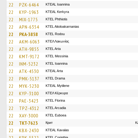
22
PZK-6464
KTEAL Ioannina
22
KYP-1963
KTEAL Kerkyra
22
MIX-1775
ΚΤΕL Phthiotis
22
APN-6354
KTEL Aitoloakarnanias
22
PKA-3858
ΚΤΕL Rodou
22
AKM-6063
ΚΤΕΛ Λακωνίας
22
ATH-9855
KTEL Arta
22
KMT-9172
KTEL Messinia
22
INM-5232
KTEL Ioannina
22
ATK-4530
KTEAL Arta
22
PMK-5137
KTEL Drama
22
MYK-5230
KTEAL Mytilene
22
KYP-3100
ΚΤΕΛ Κέρκυρα
22
PAE-3423
KTEL Florina
22
TPZ-4312
KTEL Arcadia
22
XAY-3000
ΚΤΕL Euboea
22
TKT-7623
Крит
K
22
KBX-2430
KTEAL Kavalas
22
KPK-5522
KTEL Corinthia