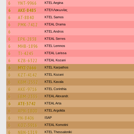
6
YNT-9966
KTEL Aegina
6
AKE-8485
ΚΤΕΛ Λακωνίας
6
AT-8840
KTEL Samos
6
PMK-7412
KTEAL Drama
6
KTEL Andros
6
EPK-2838
KTEAL Serres
6
MHB-1896
KTEL Lemnos
6
TI-4245
KTEAL Larissa
6
KZB-6322
KTEAL Kozani
6
MYZ-2666
ΚΤΕL Karpathos
6
KZT-4142
ΚΤΕL Kozani
6
KBM-2552
KTEL Kavala
6
AKE-9716
KTEL Corinthia
6
EBM-2335
KTEAL Alexandr.
6
ATE-3742
KTEAL Arta
6
APN-1800
KTEL Argolida
6
YN-8406
ISAP
6
KOZ-3916
KTEAL Komotini
6
NBN-1319
KTEL Thessaloniki