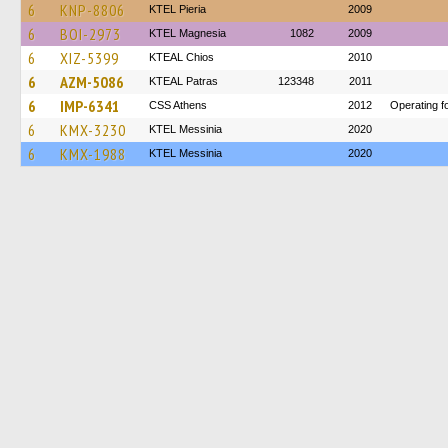
6
KNP-8806
KTEL Pieria
2009
6
BOI-2973
ΚΤΕL Magnesia
1082
2009
6
XIZ-5399
KTEAL Chios
2010
6
AZM-5086
KTEAL Patras
123348
2011
6
IMP-6341
CSS Athens
2012
Operating f
6
KMX-3230
KTEL Messinia
2020
6
KMX-1988
KTEL Messinia
2020