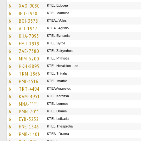
6
XAO-9080
ΚΤΕL Euboea
6
IPT-5948
KTEL Ioannina
6
BOI-3578
KTEAL Volos
6
AIT-1937
KTEAL Agrinio
6
KHA-7095
ΚΤΕL Evritania
6
EMT-1919
KTEL Syros
6
ZAE-7380
KTEL Zakynthos
6
MIM-5200
ΚΤΕL Phthiotis
6
HKH-8895
KTEL Heraklion–Las.
6
TKM-1866
ΚΤΕL Τrikala
6
HMI-4516
KTEL Imathia
6
TKT-4494
ΚΤΕΛ Λακωνίας
6
KAM-4951
ΚΤΕL Karditsa
6
MNA-****
KTEL Lemnos
6
PMN-70**
KTEL Drama
6
EYB-3232
KTEL Lefkada
6
HNE-1346
KTEL Thesprotia
6
PMB-1401
KTEAL Drama