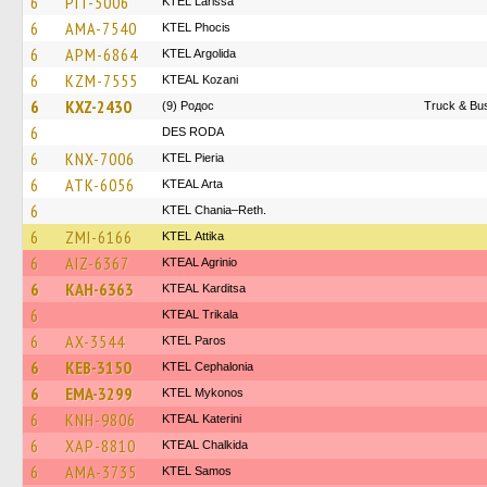
6
PIT-5006
KTEL Larissa
6
AMA-7540
ΚΤΕL Phocis
6
APM-6864
KTEL Argolida
6
KZM-7555
KTEAL Kozani
6
KXZ-2430
(9) Родос
Truck & Bus
6
DES RODA
6
KNX-7006
KTEL Pieria
6
ATK-6056
KTEAL Arta
6
KTEL Chania–Reth.
6
ZMI-6166
KΤΕL Αttika
6
AIZ-6367
KTEAL Agrinio
6
KAH-6363
KTEAL Karditsa
6
KTEAL Trikala
6
AX-3544
KTEL Paros
6
KEB-3150
KTEL Cephalonia
6
EMA-3299
KTEL Mykonos
6
KNH-9806
KTEAL Katerini
6
XAP-8810
KTEAL Chalkida
6
AMA-3735
KTEL Samos