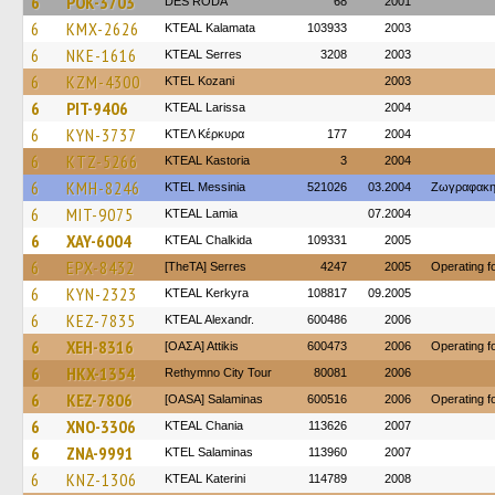
6
POK-3703
DES RODA
68
2001
6
KMX-2626
KTEAL Kalamata
103933
2003
6
NKE-1616
KTEAL Serres
3208
2003
6
KZM-4300
ΚΤΕL Kozani
2003
6
PIT-9406
KTEAL Larissa
2004
6
KYN-3737
ΚΤΕΛ Κέρκυρα
177
2004
6
KTZ-5266
KTEAL Kastoria
3
2004
6
KMH-8246
KTEL Messinia
521026
03.2004
Ζωγραφακη
6
MIT-9075
KTEAL Lamia
07.2004
6
XAY-6004
KTEAL Chalkida
109331
2005
6
EPX-8432
[TheTA] Serres
4247
2005
Operating 
6
KYN-2323
KTEAL Kerkyra
108817
09.2005
6
KEZ-7835
KTEAL Alexandr.
600486
2006
6
XEH-8316
[ΟΑΣΑ] Αttikis
600473
2006
Operating 
6
HKX-1354
Rethymno City Tour
80081
2006
6
KEZ-7806
[OASA] Salaminas
600516
2006
Operating 
6
XNO-3306
KTEAL Chania
113626
2007
6
ZNA-9991
KTEL Salaminas
113960
2007
6
KNZ-1306
KTEAL Katerini
114789
2008