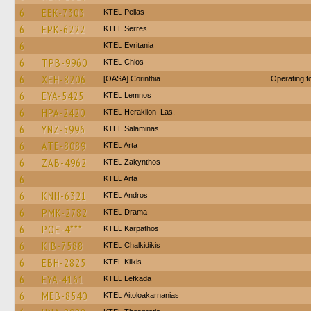
6
EEK-7303
KTEL Pellas
6
EPK-6222
KTEL Serres
6
ΚΤΕL Evritania
6
TPB-9960
KTEL Chios
6
XEH-8206
[OASA] Corinthia
Operating 
6
EYA-5425
KTEL Lemnos
6
HPA-2420
KTEL Heraklion–Las.
6
YNZ-5996
KTEL Salaminas
6
ATE-8089
KTEL Arta
6
ZAB-4962
KTEL Zakynthos
6
KTEL Arta
6
KNH-6321
KTEL Andros
6
PMK-2782
KTEL Drama
6
POE-4***
ΚΤΕL Karpathos
6
KIB-7588
ΚΤΕL Chalkidikis
6
EBH-2825
KTEL Kilkis
6
EYA-4161
KTEL Lefkada
6
MEB-8540
KTEL Aitoloakarnanias