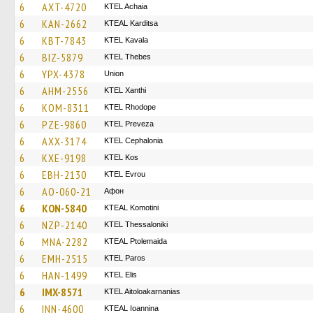
6
AXT-4720
KTEL Achaia
6
KAN-2662
KTEAL Karditsa
6
KBT-7843
KTEL Kavala
6
BIZ-5879
KTEL Thebes
6
YPX-4378
Union
6
AHM-2556
KTEL Xanthi
6
KOM-8311
KTEL Rhodope
6
PZE-9860
KTEL Preveza
6
AXX-3174
KTEL Cephalonia
6
KXE-9198
KTEL Kos
6
EBH-2130
KTEL Evrou
6
AO-060-21
Афон
6
KON-5840
KTEAL Komotini
6
NZP-2140
KTEL Thessaloniki
6
MNA-2282
KTEAL Ptolemaida
6
EMH-2515
KTEL Paros
6
HAN-1499
KTEL Elis
6
IMX-8571
KTEL Aitoloakarnanias
6
INN-4600
KTEAL Ioannina