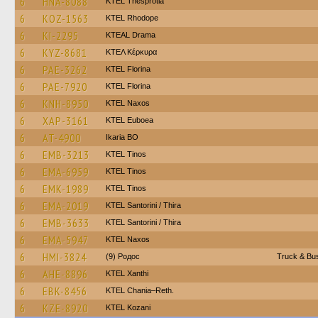
6
HNA-8088
KTEL Thesprotia
6
KOZ-1563
KTEL Rhodope
6
KI-2295
KTEAL Drama
6
KYZ-8681
ΚΤΕΛ Κέρκυρα
6
PAE-3262
KTEL Florina
6
PAE-7920
KTEL Florina
6
KNH-8950
KTEL Naxos
6
XAP-3161
ΚΤΕL Euboea
6
AT-4900
Ikaria BO
6
EMB-3213
KTEL Tinos
6
EMA-6959
KTEL Tinos
6
EMK-1989
KTEL Tinos
6
EMA-2019
KTEL Santorini / Thira
6
EMB-3633
KTEL Santorini / Thira
6
EMA-5947
KTEL Naxos
6
HMI-3824
(9) Родос
Truck & Bus
6
AHE-8896
KTEL Xanthi
6
EBK-8456
KTEL Chania–Reth.
6
KZE-8920
ΚΤΕL Kozani