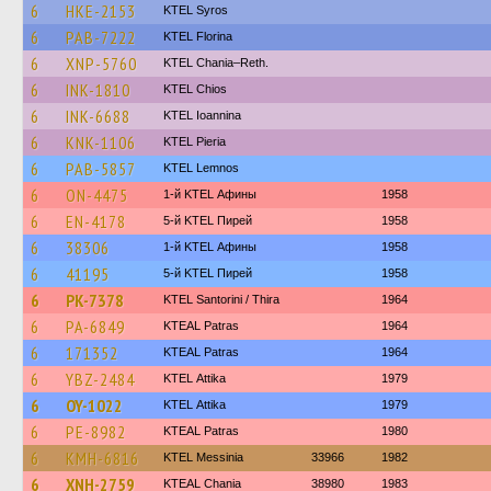
6
HKE-2153
KTEL Syros
6
PAB-7222
KTEL Florina
6
XNP-5760
KTEL Chania–Reth.
6
INK-1810
KTEL Chios
6
INK-6688
KTEL Ioannina
6
KNK-1106
KTEL Pieria
6
PAB-5857
KTEL Lemnos
6
ON-4475
1-й KTEL Афины
1958
6
EN-4178
5-й KTEL Пирей
1958
6
38306
1-й KTEL Афины
1958
6
41195
5-й KTEL Пирей
1958
6
PK-7378
KTEL Santorini / Thira
1964
6
PA-6849
KTEAL Patras
1964
6
171352
KTEAL Patras
1964
6
YBZ-2484
KΤΕL Αttika
1979
6
OY-1022
KΤΕL Αttika
1979
6
PE-8982
KTEAL Patras
1980
6
KMH-6816
KTEL Messinia
33966
1982
6
XNH-2759
KTEAL Chania
38980
1983