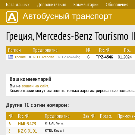
База данных
Дополнительно
Комментарии
Обновления
Автобусный транспорт
Греция, Mercedes-Benz Tourismo 
Регион
Предприятие
№
Гос.№
По...
6
TPZ-4546
01.2024
Греция
KTEL Arcadias
ΚΤΕΛ Αρκαδίας
Ваш комментарий
Вы не
вошли на сайт
.
Комментарии могут оставлять только зарегистрированные пользов
Другие ТС с этим номером:
№
Гос.№
Предприятие
Зав.№
Постр.
Примеча
6
HMI-3479
KTEAL Veria
6
KZX-9101
ΚΤΕL Kozani