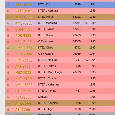
6
KXB-4626
KTEL Kos
42029
1984
6
NAP-9602
KTEAL Kerkyra
1989
6
KNE-1956
KTEL Pieria
58121
1989
6
KMB-6966
KTEL Messinia
57044
01.1989
6
BOM-4067
KTEAL Volos
17287
1990
6
POK-9339
ΚΤΕL Rodou
73465
1993
6
YEH-7406
OSY Афины
74305
1993
6
HMN-1334
KTEL Chios
5742
1993
6
YEM-4906
OSY Афины
26039
1994
6
HMN-3450
KTEAL Naousa
217
02.1994
6
AXY-8466
KTEAL Patras
416
1995
6
MEZ-2028
KTEAL Missolonghi
20703
1995
6
XNT-4169
KTEAL Chania
1995
6
KMH-7306
KTEAL Kalamata
1995
6
PAE-7673
KTEAL Florina
467
1996
6
YZX-9056
Маруси
1998
6
AHZ-7564
KTEAL Kavalas
908
1999
6
AZI-1766
KTEAL Aigio
96170
2000