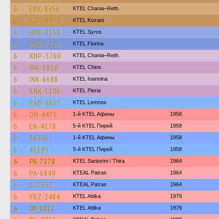
6
EBK-8456
KTEL Chania–Reth.
6
KZE-8920
ΚΤΕL Kozani
6
HKE-2153
KTEL Syros
6
PAB-7222
KTEL Florina
6
XNP-5760
KTEL Chania–Reth.
6
INK-1810
KTEL Chios
6
INK-6688
KTEL Ioannina
6
KNK-1106
KTEL Pieria
6
PAB-5857
KTEL Lemnos
6
ON-4475
1-й KTEL Афины
1958
6
EN-4178
5-й KTEL Пирей
1958
6
38306
1-й KTEL Афины
1958
6
41195
5-й KTEL Пирей
1958
6
PK-7378
KTEL Santorini / Thira
1964
6
PA-6849
KTEAL Patras
1964
6
171352
KTEAL Patras
1964
6
YBZ-2484
KΤΕL Αttika
1979
6
OY-1022
KΤΕL Αttika
1979