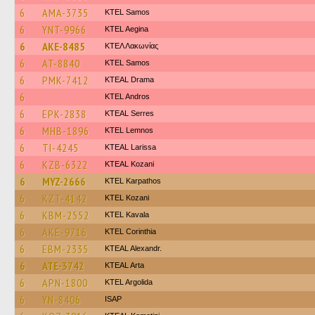
6
AMA-3735
KTEL Samos
6
YNT-9966
KTEL Aegina
6
AKE-8485
ΚΤΕΛ Λακωνίας
6
AT-8840
KTEL Samos
6
PMK-7412
KTEAL Drama
6
KTEL Andros
6
EPK-2838
KTEAL Serres
6
MHB-1896
KTEL Lemnos
6
TI-4245
KTEAL Larissa
6
KZB-6322
KTEAL Kozani
6
MYZ-2666
ΚΤΕL Karpathos
6
KZT-4142
ΚΤΕL Kozani
6
KBM-2552
KTEL Kavala
6
AKE-9716
KTEL Corinthia
6
EBM-2335
KTEAL Alexandr.
6
ATE-3742
KTEAL Arta
6
APN-1800
KTEL Argolida
6
YN-8406
ISAP