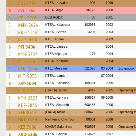
6
AHZ-7564
KTEAL Kavalas
908
1999
6
AZI-1766
KTEAL Aigio
96170
2000
6
POK-3703
DES RODA
68
2001
6
KMX-2626
KTEAL Kalamata
103933
2003
6
NKE-1616
KTEAL Serres
3208
2003
6
KZM-4300
ΚΤΕL Kozani
2003
6
PIT-9406
KTEAL Larissa
2004
6
KYN-3737
ΚΤΕΛ Κέρκυρα
177
2004
6
KTZ-5266
KTEAL Kastoria
3
2004
6
KMH-8246
KTEL Messinia
521026
03.2004
Ζωγραφακη
6
MIT-9075
KTEAL Lamia
07.2004
6
XAY-6004
KTEAL Chalkida
109331
2005
6
EPX-8432
[TheTA] Serres
4247
2005
Operating 
6
KYN-2323
KTEAL Kerkyra
108817
09.2005
6
KEZ-7835
KTEAL Alexandr.
600486
2006
6
XEH-8316
[ΟΑΣΑ] Αttikis
600473
2006
Operating 
6
HKX-1354
Rethymno City Tour
80081
2006
6
KEZ-7806
[OASA] Salaminas
600516
2006
Operating 
6
XNO-3306
KTEAL Chania
113626
2007