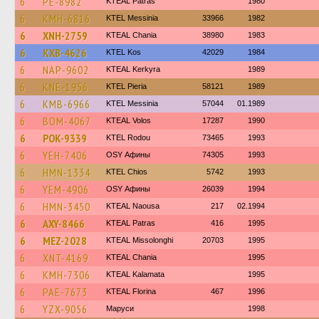
6
PE-8982
KTEAL Patras
1980
6
KMH-6816
KTEL Messinia
33966
1982
6
XNH-2759
KTEAL Chania
38980
1983
6
KXB-4626
KTEL Kos
42029
1984
6
NAP-9602
KTEAL Kerkyra
1989
6
KNE-1956
KTEL Pieria
58121
1989
6
KMB-6966
KTEL Messinia
57044
01.1989
6
BOM-4067
KTEAL Volos
17287
1990
6
POK-9339
ΚΤΕL Rodou
73465
1993
6
YEH-7406
OSY Афины
74305
1993
6
HMN-1334
KTEL Chios
5742
1993
6
YEM-4906
OSY Афины
26039
1994
6
HMN-3450
KTEAL Naousa
217
02.1994
6
AXY-8466
KTEAL Patras
416
1995
6
MEZ-2028
KTEAL Missolonghi
20703
1995
6
XNT-4169
KTEAL Chania
1995
6
KMH-7306
KTEAL Kalamata
1995
6
PAE-7673
KTEAL Florina
467
1996
6
YZX-9056
Маруси
1998