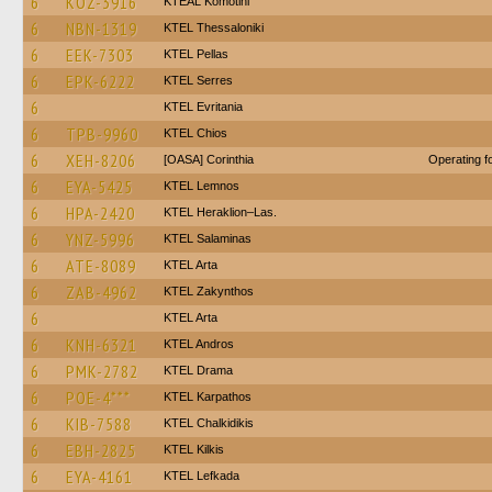
6
KOZ-3916
KTEAL Komotini
6
NBN-1319
KTEL Thessaloniki
6
EEK-7303
KTEL Pellas
6
EPK-6222
KTEL Serres
6
ΚΤΕL Evritania
6
TPB-9960
KTEL Chios
6
XEH-8206
[OASA] Corinthia
Operating 
6
EYA-5425
KTEL Lemnos
6
HPA-2420
KTEL Heraklion–Las.
6
YNZ-5996
KTEL Salaminas
6
ATE-8089
KTEL Arta
6
ZAB-4962
KTEL Zakynthos
6
KTEL Arta
6
KNH-6321
KTEL Andros
6
PMK-2782
KTEL Drama
6
POE-4***
ΚΤΕL Karpathos
6
KIB-7588
ΚΤΕL Chalkidikis
6
EBH-2825
KTEL Kilkis
6
EYA-4161
KTEL Lefkada