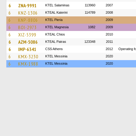
6
ZNA-9991
KTEL Salaminas
113960
2007
6
KNZ-1306
KTEAL Katerini
114789
2008
6
KNP-8806
KTEL Pieria
2009
6
BOI-2973
ΚΤΕL Magnesia
1082
2009
6
XIZ-5399
KTEAL Chios
2010
6
AZM-5086
KTEAL Patras
123348
2011
6
IMP-6341
CSS Athens
2012
Operating f
6
KMX-3230
KTEL Messinia
2020
6
KMX-1988
KTEL Messinia
2020