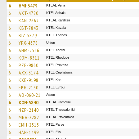
6
HMI-3479
KTEAL Veria
6
AXT-4720
KTEL Achaia
6
KAN-2662
KTEAL Karditsa
6
KBT-7843
KTEL Kavala
6
BIZ-5879
KTEL Thebes
6
YPX-4378
Union
6
AHM-2556
KTEL Xanthi
6
KOM-8311
KTEL Rhodope
6
PZE-9860
KTEL Preveza
6
AXX-3174
KTEL Cephalonia
6
KXE-9198
KTEL Kos
6
EBH-2130
KTEL Evrou
6
AO-060-21
Афон
6
KON-5840
KTEAL Komotini
6
NZP-2140
KTEL Thessaloniki
6
MNA-2282
KTEAL Ptolemaida
6
EMH-2515
KTEL Paros
6
HAN-1499
KTEL Elis