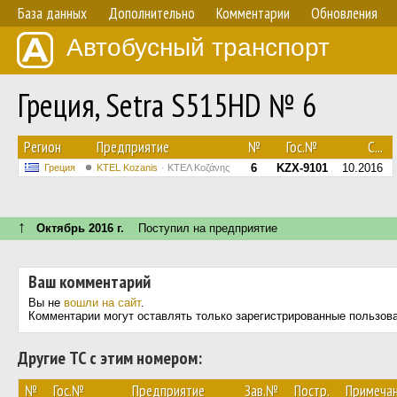
База данных
Дополнительно
Комментарии
Обновления
Автобусный транспорт
Греция, Setra S515HD № 6
Регион
Предприятие
№
Гос.№
С...
6
KZX-9101
10.2016
Греция
ΚΤΕL Kozanis
ΚΤΕΛ Κοζάνης
↑
Октябрь 2016 г.
Поступил на предприятие
Ваш комментарий
Вы не
вошли на сайт
.
Комментарии могут оставлять только зарегистрированные пользов
Другие ТС с этим номером:
№
Гос.№
Предприятие
Зав.№
Постр.
Примеча