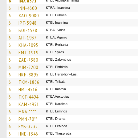
6
IMX-8571
KTEL Aitoloakarnanias
6
INN-4600
KTEAL Ioannina
6
XAO-9080
ΚΤΕL Euboea
6
IPT-5948
KTEL Ioannina
6
BOI-3578
KTEAL Volos
6
AIT-1937
KTEAL Agrinio
6
KHA-7095
ΚΤΕL Evritania
6
EMT-1919
KTEL Syros
6
ZAE-7380
KTEL Zakynthos
6
MIM-5200
ΚΤΕL Phthiotis
6
HKH-8895
KTEL Heraklion–Las.
6
TKM-1866
ΚΤΕL Τrikala
6
HMI-4516
KTEL Imathia
6
TKT-4494
ΚΤΕΛ Λακωνίας
6
KAM-4951
ΚΤΕL Karditsa
6
MNA-****
KTEL Lemnos
6
PMN-70**
KTEL Drama
6
EYB-3232
KTEL Lefkada
6
HNE-1346
KTEL Thesprotia