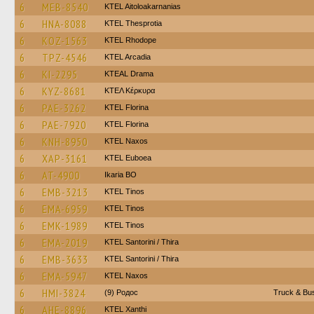
6
MEB-8540
KTEL Aitoloakarnanias
6
HNA-8088
KTEL Thesprotia
6
KOZ-1563
KTEL Rhodope
6
TPZ-4546
KTEL Arcadia
6
KI-2295
KTEAL Drama
6
KYZ-8681
ΚΤΕΛ Κέρκυρα
6
PAE-3262
KTEL Florina
6
PAE-7920
KTEL Florina
6
KNH-8950
KTEL Naxos
6
XAP-3161
ΚΤΕL Euboea
6
AT-4900
Ikaria BO
6
EMB-3213
KTEL Tinos
6
EMA-6959
KTEL Tinos
6
EMK-1989
KTEL Tinos
6
EMA-2019
KTEL Santorini / Thira
6
EMB-3633
KTEL Santorini / Thira
6
EMA-5947
KTEL Naxos
6
HMI-3824
(9) Родос
Truck & Bus
6
AHE-8896
KTEL Xanthi