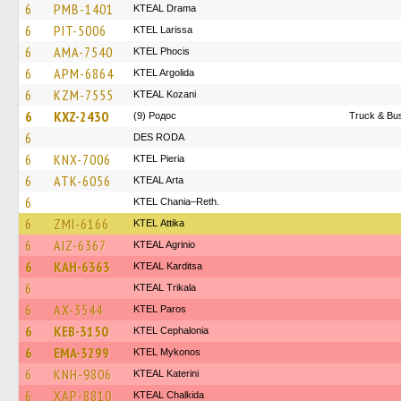
6
PMB-1401
KTEAL Drama
6
PIT-5006
KTEL Larissa
6
AMA-7540
ΚΤΕL Phocis
6
APM-6864
KTEL Argolida
6
KZM-7555
KTEAL Kozani
6
KXZ-2430
(9) Родос
Truck & Bus
6
DES RODA
6
KNX-7006
KTEL Pieria
6
ATK-6056
KTEAL Arta
6
KTEL Chania–Reth.
6
ZMI-6166
KΤΕL Αttika
6
AIZ-6367
KTEAL Agrinio
6
KAH-6363
KTEAL Karditsa
6
KTEAL Trikala
6
AX-3544
KTEL Paros
6
KEB-3150
KTEL Cephalonia
6
EMA-3299
KTEL Mykonos
6
KNH-9806
KTEAL Katerini
6
XAP-8810
KTEAL Chalkida