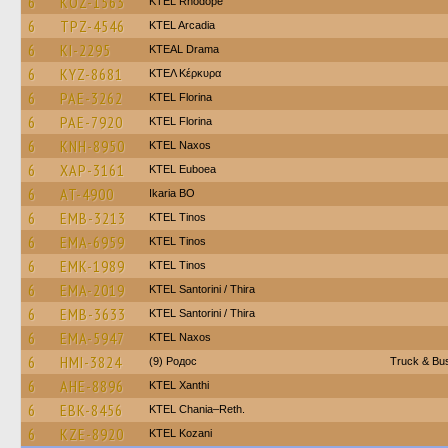
6
KOZ-1563
KTEL Rhodope
6
TPZ-4546
KTEL Arcadia
6
KI-2295
KTEAL Drama
6
KYZ-8681
ΚΤΕΛ Κέρκυρα
6
PAE-3262
KTEL Florina
6
PAE-7920
KTEL Florina
6
KNH-8950
KTEL Naxos
6
XAP-3161
ΚΤΕL Euboea
6
AT-4900
Ikaria BO
6
EMB-3213
KTEL Tinos
6
EMA-6959
KTEL Tinos
6
EMK-1989
KTEL Tinos
6
EMA-2019
KTEL Santorini / Thira
6
EMB-3633
KTEL Santorini / Thira
6
EMA-5947
KTEL Naxos
6
HMI-3824
(9) Родос
Truck & Bus
6
AHE-8896
KTEL Xanthi
6
EBK-8456
KTEL Chania–Reth.
6
KZE-8920
ΚΤΕL Kozani