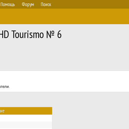
Помощь
Форум
Поиск
HD Tourismo № 6
атели.
ние