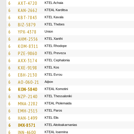
6
AXT-4720
KTEL Achaia
6
KAN-2662
KTEAL Karditsa
6
KBT-7843
KTEL Kavala
6
BIZ-5879
KTEL Thebes
6
YPX-4378
Union
6
AHM-2556
KTEL Xanthi
6
KOM-8311
KTEL Rhodope
6
PZE-9860
KTEL Preveza
6
AXX-3174
KTEL Cephalonia
6
KXE-9198
KTEL Kos
6
EBH-2130
KTEL Evrou
6
AO-060-21
Афон
6
KON-5840
KTEAL Komotini
6
NZP-2140
KTEL Thessaloniki
6
MNA-2282
KTEAL Ptolemaida
6
EMH-2515
KTEL Paros
6
HAN-1499
KTEL Elis
6
IMX-8571
KTEL Aitoloakarnanias
6
INN-4600
KTEAL Ioannina