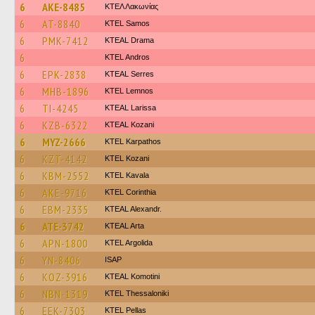
6
AKE-8485
ΚΤΕΛ Λακωνίας
6
AT-8840
KTEL Samos
6
PMK-7412
KTEAL Drama
6
KTEL Andros
6
EPK-2838
KTEAL Serres
6
MHB-1896
KTEL Lemnos
6
TI-4245
KTEAL Larissa
6
KZB-6322
KTEAL Kozani
6
MYZ-2666
ΚΤΕL Karpathos
6
KZT-4142
ΚΤΕL Kozani
6
KBM-2552
KTEL Kavala
6
AKE-9716
KTEL Corinthia
6
EBM-2335
KTEAL Alexandr.
6
ATE-3742
KTEAL Arta
6
APN-1800
KTEL Argolida
6
YN-8406
ISAP
6
KOZ-3916
KTEAL Komotini
6
NBN-1319
KTEL Thessaloniki
6
EEK-7303
KTEL Pellas