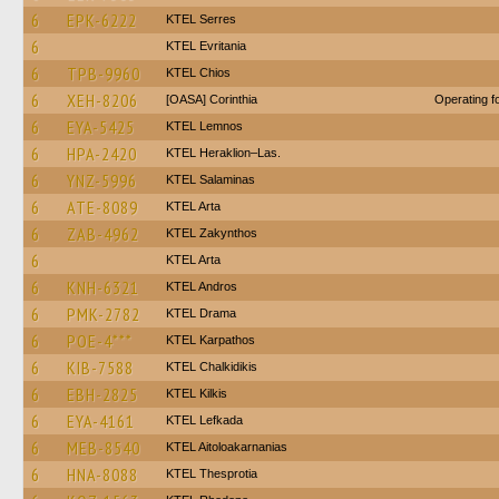
6
EPK-6222
KTEL Serres
6
ΚΤΕL Evritania
6
TPB-9960
KTEL Chios
6
XEH-8206
[OASA] Corinthia
Operating 
6
EYA-5425
KTEL Lemnos
6
HPA-2420
KTEL Heraklion–Las.
6
YNZ-5996
KTEL Salaminas
6
ATE-8089
KTEL Arta
6
ZAB-4962
KTEL Zakynthos
6
KTEL Arta
6
KNH-6321
KTEL Andros
6
PMK-2782
KTEL Drama
6
POE-4***
ΚΤΕL Karpathos
6
KIB-7588
ΚΤΕL Chalkidikis
6
EBH-2825
KTEL Kilkis
6
EYA-4161
KTEL Lefkada
6
MEB-8540
KTEL Aitoloakarnanias
6
HNA-8088
KTEL Thesprotia