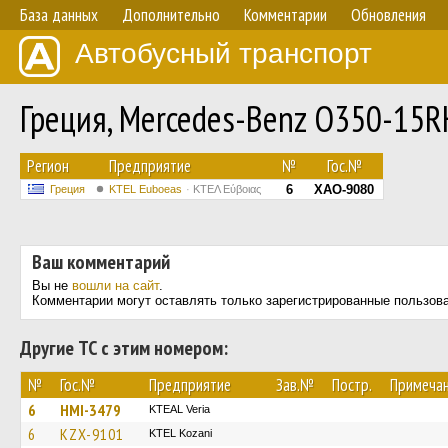
База данных
Дополнительно
Комментарии
Обновления
Автобусный транспорт
Греция, Mercedes-Benz O350-15R
Регион
Предприятие
№
Гос.№
6
XAO-9080
Греция
ΚΤΕL Euboeas
ΚΤΕΛ Εύβοιας
Ваш комментарий
Вы не
вошли на сайт
.
Комментарии могут оставлять только зарегистрированные пользов
Другие ТС с этим номером:
№
Гос.№
Предприятие
Зав.№
Постр.
Примеча
6
HMI-3479
KTEAL Veria
6
KZX-9101
ΚΤΕL Kozani