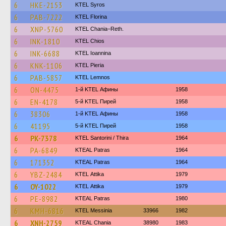
6
HKE-2153
KTEL Syros
6
PAB-7222
KTEL Florina
6
XNP-5760
KTEL Chania–Reth.
6
INK-1810
KTEL Chios
6
INK-6688
KTEL Ioannina
6
KNK-1106
KTEL Pieria
6
PAB-5857
KTEL Lemnos
6
ON-4475
1-й KTEL Афины
1958
6
EN-4178
5-й KTEL Пирей
1958
6
38306
1-й KTEL Афины
1958
6
41195
5-й KTEL Пирей
1958
6
PK-7378
KTEL Santorini / Thira
1964
6
PA-6849
KTEAL Patras
1964
6
171352
KTEAL Patras
1964
6
YBZ-2484
KΤΕL Αttika
1979
6
OY-1022
KΤΕL Αttika
1979
6
PE-8982
KTEAL Patras
1980
6
KMH-6816
KTEL Messinia
33966
1982
6
XNH-2759
KTEAL Chania
38980
1983