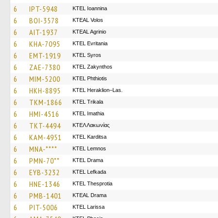
6
IPT-5948
KTEL Ioannina
6
BOI-3578
KTEAL Volos
6
AIT-1937
KTEAL Agrinio
6
KHA-7095
ΚΤΕL Evritania
6
EMT-1919
KTEL Syros
6
ZAE-7380
KTEL Zakynthos
6
MIM-5200
ΚΤΕL Phthiotis
6
HKH-8895
KTEL Heraklion–Las.
6
TKM-1866
ΚΤΕL Τrikala
6
HMI-4516
KTEL Imathia
6
TKT-4494
ΚΤΕΛ Λακωνίας
6
KAM-4951
ΚΤΕL Karditsa
6
MNA-****
KTEL Lemnos
6
PMN-70**
KTEL Drama
6
EYB-3232
KTEL Lefkada
6
HNE-1346
KTEL Thesprotia
6
PMB-1401
KTEAL Drama
6
PIT-5006
KTEL Larissa