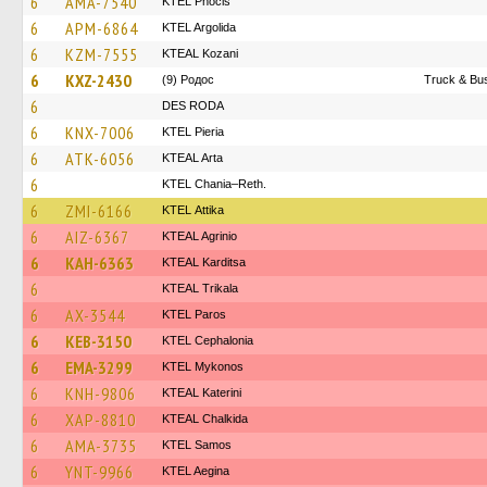
6
AMA-7540
ΚΤΕL Phocis
6
APM-6864
KTEL Argolida
6
KZM-7555
KTEAL Kozani
6
KXZ-2430
(9) Родос
Truck & Bus
6
DES RODA
6
KNX-7006
KTEL Pieria
6
ATK-6056
KTEAL Arta
6
KTEL Chania–Reth.
6
ZMI-6166
KΤΕL Αttika
6
AIZ-6367
KTEAL Agrinio
6
KAH-6363
KTEAL Karditsa
6
KTEAL Trikala
6
AX-3544
KTEL Paros
6
KEB-3150
KTEL Cephalonia
6
EMA-3299
KTEL Mykonos
6
KNH-9806
KTEAL Katerini
6
XAP-8810
KTEAL Chalkida
6
AMA-3735
KTEL Samos
6
YNT-9966
KTEL Aegina