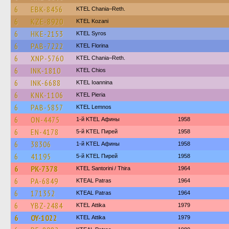
6
EBK-8456
KTEL Chania–Reth.
6
KZE-8920
ΚΤΕL Kozani
6
HKE-2153
KTEL Syros
6
PAB-7222
KTEL Florina
6
XNP-5760
KTEL Chania–Reth.
6
INK-1810
KTEL Chios
6
INK-6688
KTEL Ioannina
6
KNK-1106
KTEL Pieria
6
PAB-5857
KTEL Lemnos
6
ON-4475
1-й KTEL Афины
1958
6
EN-4178
5-й KTEL Пирей
1958
6
38306
1-й KTEL Афины
1958
6
41195
5-й KTEL Пирей
1958
6
PK-7378
KTEL Santorini / Thira
1964
6
PA-6849
KTEAL Patras
1964
6
171352
KTEAL Patras
1964
6
YBZ-2484
KΤΕL Αttika
1979
6
OY-1022
KΤΕL Αttika
1979