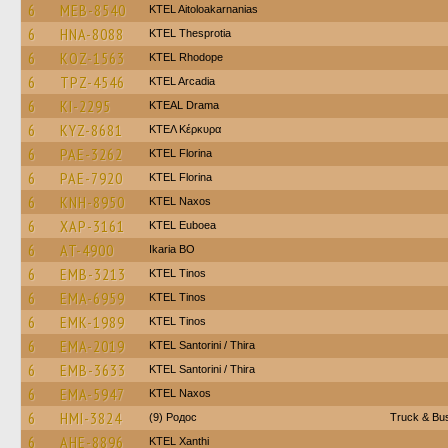
6
MEB-8540
KTEL Aitoloakarnanias
6
HNA-8088
KTEL Thesprotia
6
KOZ-1563
KTEL Rhodope
6
TPZ-4546
KTEL Arcadia
6
KI-2295
KTEAL Drama
6
KYZ-8681
ΚΤΕΛ Κέρκυρα
6
PAE-3262
KTEL Florina
6
PAE-7920
KTEL Florina
6
KNH-8950
KTEL Naxos
6
XAP-3161
ΚΤΕL Euboea
6
AT-4900
Ikaria BO
6
EMB-3213
KTEL Tinos
6
EMA-6959
KTEL Tinos
6
EMK-1989
KTEL Tinos
6
EMA-2019
KTEL Santorini / Thira
6
EMB-3633
KTEL Santorini / Thira
6
EMA-5947
KTEL Naxos
6
HMI-3824
(9) Родос
Truck & Bus
6
AHE-8896
KTEL Xanthi