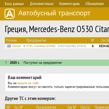
База данных
Дополнительно
Комментарии
Обновления
Автобусный транспорт
Греция, Mercedes-Benz O530 Citar
Регион
Предприятие
№
Гос.
6
XEH-8
Греция
KTEL Corinthias [OASA]
ΚΤΕΛ Κορινθίας [ΟΑΣΑ]
↑
2020 г.
Поступил на предприятие
Ваш комментарий
Вы не
вошли на сайт
.
Комментарии могут оставлять только зарегистрированные пользов
Другие ТС с этим номером:
№
Гос.№
Предприятие
Зав.№
Постр.
Примеча