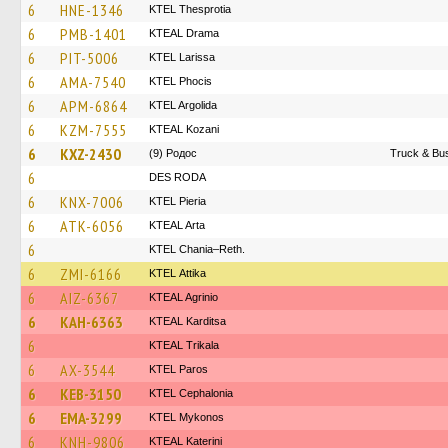
6
HNE-1346
KTEL Thesprotia
6
PMB-1401
KTEAL Drama
6
PIT-5006
KTEL Larissa
6
AMA-7540
ΚΤΕL Phocis
6
APM-6864
KTEL Argolida
6
KZM-7555
KTEAL Kozani
6
KXZ-2430
(9) Родос
Truck & Bus
6
DES RODA
6
KNX-7006
KTEL Pieria
6
ATK-6056
KTEAL Arta
6
KTEL Chania–Reth.
6
ZMI-6166
KΤΕL Αttika
6
AIZ-6367
KTEAL Agrinio
6
KAH-6363
KTEAL Karditsa
6
KTEAL Trikala
6
AX-3544
KTEL Paros
6
KEB-3150
KTEL Cephalonia
6
EMA-3299
KTEL Mykonos
6
KNH-9806
KTEAL Katerini