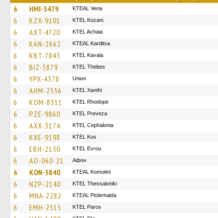
6
HMI-3479
KTEAL Veria
6
KZX-9101
ΚΤΕL Kozani
6
AXT-4720
KTEL Achaia
6
KAN-2662
KTEAL Karditsa
6
KBT-7843
KTEL Kavala
6
BIZ-5879
KTEL Thebes
6
YPX-4378
Union
6
AHM-2556
KTEL Xanthi
6
KOM-8311
KTEL Rhodope
6
PZE-9860
KTEL Preveza
6
AXX-3174
KTEL Cephalonia
6
KXE-9198
KTEL Kos
6
EBH-2130
KTEL Evrou
6
AO-060-21
Афон
6
KON-5840
KTEAL Komotini
6
NZP-2140
KTEL Thessaloniki
6
MNA-2282
KTEAL Ptolemaida
6
EMH-2515
KTEL Paros