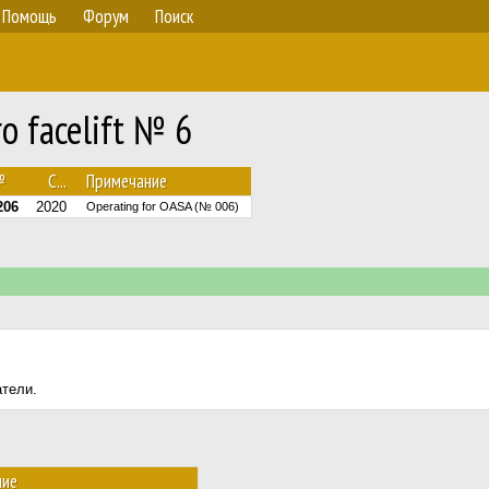
Помощь
Форум
Поиск
o facelift № 6
№
С...
Примечание
206
2020
Operating for OASA (№ 006)
атели.
ние