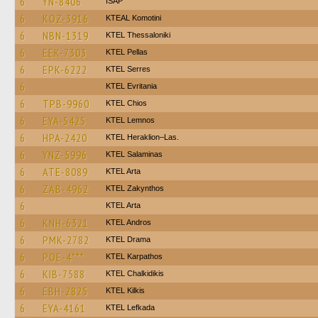
6
YN-8406
ISAP
6
KOZ-3916
KTEAL Komotini
6
NBN-1319
KTEL Thessaloniki
6
EEK-7303
KTEL Pellas
6
EPK-6222
KTEL Serres
6
ΚΤΕL Evritania
6
TPB-9960
KTEL Chios
6
EYA-5425
KTEL Lemnos
6
HPA-2420
KTEL Heraklion–Las.
6
YNZ-5996
KTEL Salaminas
6
ATE-8089
KTEL Arta
6
ZAB-4962
KTEL Zakynthos
6
KTEL Arta
6
KNH-6321
KTEL Andros
6
PMK-2782
KTEL Drama
6
POE-4***
ΚΤΕL Karpathos
6
KIB-7588
ΚΤΕL Chalkidikis
6
EBH-2825
KTEL Kilkis
6
EYA-4161
KTEL Lefkada