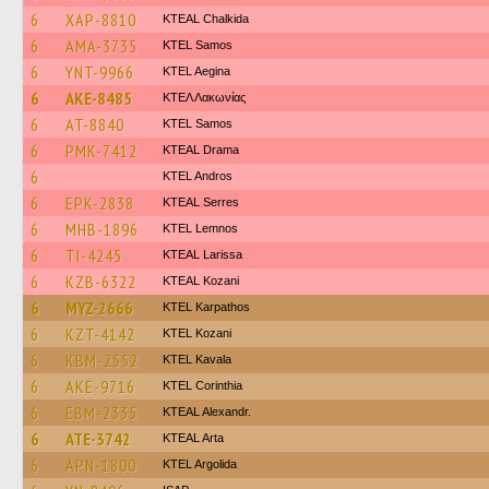
6
XAP-8810
KTEAL Chalkida
6
AMA-3735
KTEL Samos
6
YNT-9966
KTEL Aegina
6
AKE-8485
ΚΤΕΛ Λακωνίας
6
AT-8840
KTEL Samos
6
PMK-7412
KTEAL Drama
6
KTEL Andros
6
EPK-2838
KTEAL Serres
6
MHB-1896
KTEL Lemnos
6
TI-4245
KTEAL Larissa
6
KZB-6322
KTEAL Kozani
6
MYZ-2666
ΚΤΕL Karpathos
6
KZT-4142
ΚΤΕL Kozani
6
KBM-2552
KTEL Kavala
6
AKE-9716
KTEL Corinthia
6
EBM-2335
KTEAL Alexandr.
6
ATE-3742
KTEAL Arta
6
APN-1800
KTEL Argolida