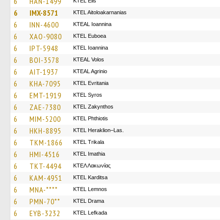
6
HAN-1499
KTEL Elis
6
IMX-8571
KTEL Aitoloakarnanias
6
INN-4600
KTEAL Ioannina
6
XAO-9080
ΚΤΕL Euboea
6
IPT-5948
KTEL Ioannina
6
BOI-3578
KTEAL Volos
6
AIT-1937
KTEAL Agrinio
6
KHA-7095
ΚΤΕL Evritania
6
EMT-1919
KTEL Syros
6
ZAE-7380
KTEL Zakynthos
6
MIM-5200
ΚΤΕL Phthiotis
6
HKH-8895
KTEL Heraklion–Las.
6
TKM-1866
ΚΤΕL Τrikala
6
HMI-4516
KTEL Imathia
6
TKT-4494
ΚΤΕΛ Λακωνίας
6
KAM-4951
ΚΤΕL Karditsa
6
MNA-****
KTEL Lemnos
6
PMN-70**
KTEL Drama
6
EYB-3232
KTEL Lefkada