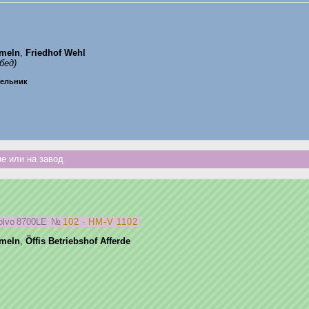
meln
,
Friedhof Wehl
бед)
едельник
е или на завод
olvo 8700LE
№
102 · HM-V 1102
meln
,
Öffis Betriebshof Afferde