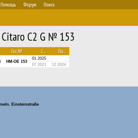
Помощь
Форум
Поиск
 Citaro C2 G № 153
Гос.№
С...
По...
01.2025
3
HM-OE 153
07.2021
12.2024
meln
,
Einsteinstraße
к