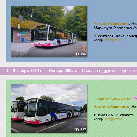
Нижняя Саксония
,
Ha
Маршрут
2
(отстой/о
29 сентября 2025 г., пон
Автор:
straightcelle
196
↑
Декабрь 2024 г. — Январь 2025 г.
Передан в другое предприяти
Нижняя Саксония
,
V
Нижняя Саксония
,
Ha
15 июля 2023 г., суббота
Автор:
straightcelle
627