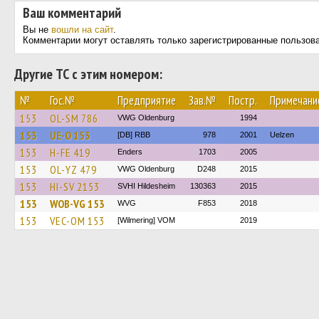
Ваш комментарий
Вы не
вошли на сайт
.
Комментарии могут оставлять только зарегистрированные пользов
Другие ТС с этим номером:
№
Гос.№
Предприятие
Зав.№
Постр.
Примечани
153
OL-SM 786
VWG Oldenburg
1994
153
UE-O 153
[DB] RBB
978
2001
Uelzen
153
H-FE 419
Enders
1703
2005
153
OL-YZ 479
VWG Oldenburg
D248
2015
153
HI-SV 2153
SVHI Hildesheim
130363
2015
153
WOB-VG 153
WVG
F853
2018
153
VEC-OM 153
[Wilmering] VOM
2019