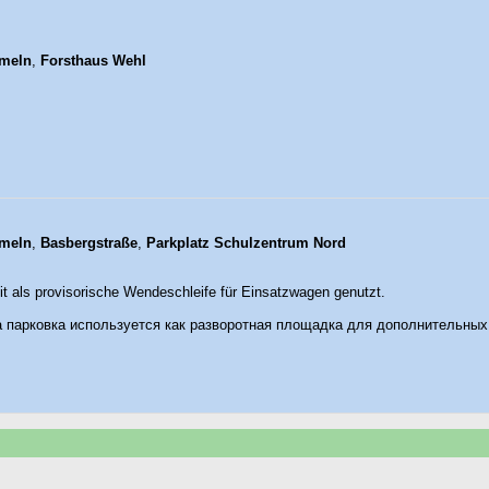
meln
,
Forsthaus Wehl
meln
,
Basbergstraße
,
Parkplatz Schulzentrum Nord
it als provisorische Wendeschleife für Einsatzwagen genutzt.
 парковка используется как разворотная площадка для дополнительных