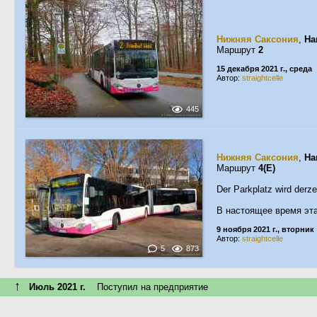
Нижняя Саксония
,
Ha
Маршрут
2
15 декабря 2021 г., среда
Автор:
straightcelle
445
Нижняя Саксония
,
Ha
Маршрут
4(E)
Der Parkplatz wird derze
В настоящее время эта
9 ноября 2021 г., вторник
Автор:
straightcelle
5
873
↑
Июль 2021 г.
Поступил на предприятие