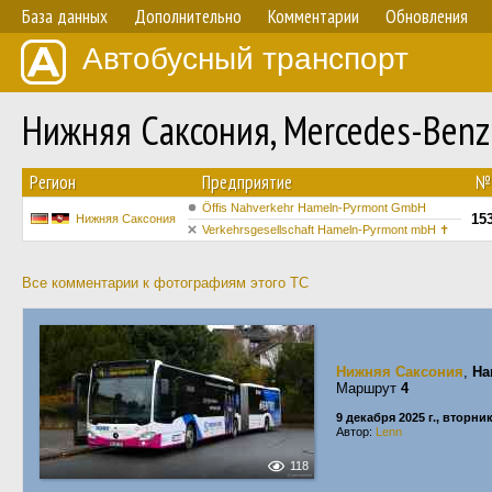
База данных
Дополнительно
Комментарии
Обновления
Автобусный транспорт
Нижняя Саксония, Mercedes-Benz
Регион
Предприятие
№
Öffis Nahverkehr Hameln-Pyrmont GmbH
15
Нижняя Саксония
Verkehrsgesellschaft Hameln-Pyrmont mbH ✝
Все комментарии к фотографиям этого ТС
Нижняя Саксония
,
Ha
Маршрут
4
9 декабря 2025 г., вторни
Автор:
Lenn
118