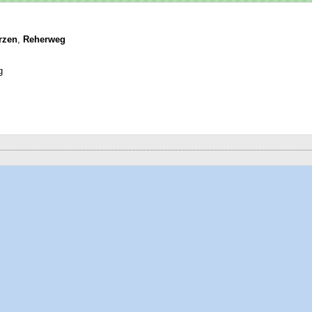
rzen
,
Reherweg
g