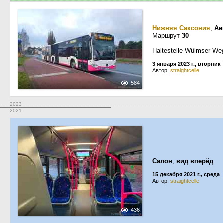
Нижняя Саксония
,
Ae
Маршрут
30
Haltestelle Wülmser We
3 января 2023 г., вторник
Автор:
straightcelle
584
2023
2021
Салон
,
вид вперёд
15 декабря 2021 г., среда
Автор:
straightcelle
436