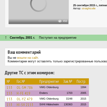
25 сентября 2015 г., пятн
Автор:
straightcelle
456
↑
Сентябрь 2001 г.
Поступил на предприятие
Ваш комментарий
Вы не
вошли на сайт
.
Комментарии могут оставлять только зарегистрированные пользов
Другие ТС с этим номером:
№
Гос.№
Предприятие
Зав.№
Постр.
153
OL-SM 786
VWG Oldenburg
1994
153
H-FE 419
Enders
1703
2005
153
OL-YZ 479
VWG Oldenburg
D248
2015
153
HI-SV 2153
SVHI Hildesheim
130363
2015