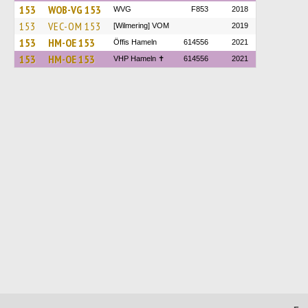
153
WOB-VG 153
WVG
F853
2018
153
VEC-OM 153
[Wilmering] VOM
2019
153
HM-OE 153
Öffis Hameln
614556
2021
153
HM-OE 153
VHP Hameln ✝
614556
2021