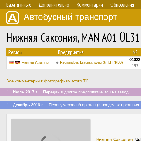
База данных
Дополнительно
Комментарии
Обновления
Автобусный транспорт
Нижняя Саксония, MAN A01 ÜL3
Регион
Предприятие
№
01022
Regionalbus Braunschweig GmbH (RBB)
Нижняя Саксония
153
Все комментарии к фотографиям этого ТС
↑
Июль 2017 г.
Передан в другое предприятие или на завод
↑
Декабрь 2016 г.
Перенумерован/передан (в пределах предприят
Нижняя Саксония
,
Ue