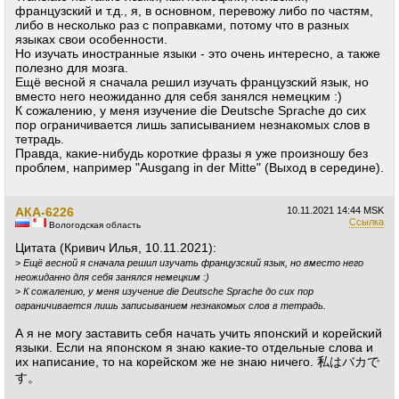
французский и т.д., я, в основном, перевожу либо по частям,
либо в несколько раз с поправками, потому что в разных
языках свои особенности.
Но изучать иностранные языки - это очень интересно, а также
полезно для мозга.
Ещё весной я сначала решил изучать французский язык, но
вместо него неожиданно для себя занялся немецким :)
К сожалению, у меня изучение die Deutsche Sprache до сих
пор ограничивается лишь записыванием незнакомых слов в
тетрадь.
Правда, какие-нибудь короткие фразы я уже произношу без
проблем, например "Ausgang in der Mitte" (Выход в середине).
АКА-6226
10.11.2021
14:44 MSK
Ссылка
Вологодская область
Цитата (Кривич Илья, 10.11.2021):
>
Ещё весной я сначала решил изучать французский язык, но вместо него
неожиданно для себя занялся немецким :)
>
К сожалению, у меня изучение die Deutsche Sprache до сих пор
ограничивается лишь записыванием незнакомых слов в тетрадь.
А я не могу заставить себя начать учить японский и корейский
языки. Если на японском я знаю какие-то отдельные слова и
их написание, то на корейском же не знаю ничего. 私はバカで
す。