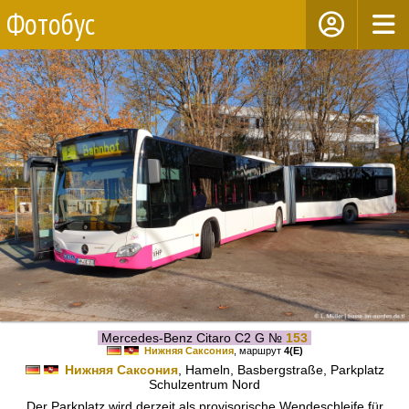
Фотобус
Mercedes-Benz Citaro C2 G №
153
Нижняя Саксония
, маршрут
4(E)
Нижняя Саксония
, Hameln, Basbergstraße, Parkplatz
Schulzentrum Nord
Der Parkplatz wird derzeit als provisorische Wendeschleife für