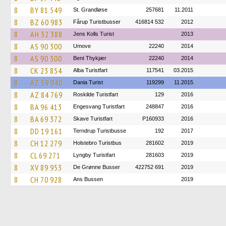
8
BY 81 549
St. Grandløse
257681
11.2011
8
BZ 60 983
Fårup Turistbusser
416814 532
2012
8
AH 32 388
Jens Kolls Turist
2013
8
AS 90 300
Umove
22240
2014
8
AS 90 300
Bent Thykjær
22240
2014
8
CK 23 854
Alba Turistfart
117541
03.2015
8
AZ 59 940
Dania Turist
119299
11.2015
8
AZ 84 769
Roskilde Turistfart
129
2016
8
BA 96 413
Engesvang Turistfart
248847
2016
8
BA 69 372
Skave Turistfart
P160933
2016
8
DD 19 161
Terndrup Turistbusse
192
2017
8
CH 12 279
Holstebro Turistbus
281602
2019
8
CL 69 271
Lyngby Turistfart
281603
2019
8
XV 89 953
De Grønne Busser
422752 691
2019
8
CH 70 928
Ans Bussen
2019