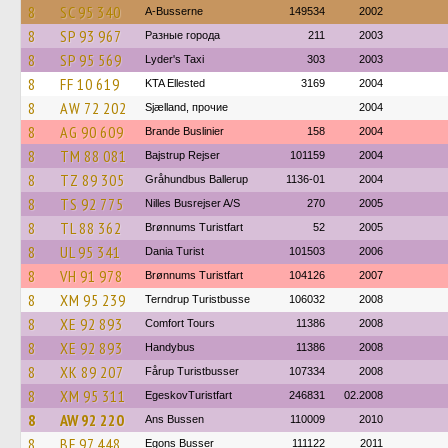
8
SC 95 340
A-Busserne
149534
2002
8
SP 93 967
Разные города
211
2003
8
SP 95 569
Lyder's Taxi
303
2003
8
FF 10 619
KTA Ellested
3169
2004
8
AW 72 202
Sjælland, прочие
2004
8
AG 90 609
Brande Buslinier
158
2004
8
TM 88 081
Bajstrup Rejser
101159
2004
8
TZ 89 305
Gråhundbus Ballerup
1136-01
2004
8
TS 92 775
Nilles Busrejser A/S
270
2005
8
TL 88 362
Brønnums Turistfart
52
2005
8
UL 95 341
Dania Turist
101503
2006
8
VH 91 978
Brønnums Turistfart
104126
2007
8
XM 95 239
Terndrup Turistbusse
106032
2008
8
XE 92 893
Comfort Tours
11386
2008
8
XE 92 893
Handybus
11386
2008
8
XK 89 207
Fårup Turistbusser
107334
2008
8
XM 95 311
EgeskovTuristfart
246831
02.2008
8
AW 92 220
Ans Bussen
110009
2010
8
BF 97 448
Egons Busser
111122
2011