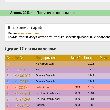
↑
Апрель 2013 г.
Поступил на предприятие
Ваш комментарий
Вы не
вошли на сайт
.
Комментарии могут оставлять только зарегистрированные пользов
Другие ТС с этим номером:
№
Гос.№
Предприятие
Зав.№
Постр.
Утил.
8
KS København
1913
8
A 1208
FS
1913
8
MA 80 097
Odense Bytrafik
1949
8
M 17 816
Odense Bytrafik
1949
8
HL 88 644
Bolls Busser
5919
1977
8
HS 88 604
De Blaa Omnibusser
8889
1981
8
MJ 94 269
De Blaa Omnibusser
8890
1981
8
HV 89 715
Papuga
993
1982