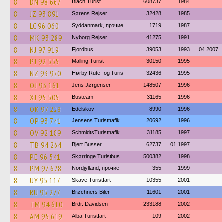
8
DN 98 667
Blach Turist
608737
1984
8
JZ 93 891
Sørens Rejser
32428
1985
8
LC 96 060
Syddanmark, прочие
1719
1987
8
MK 93 289
Nyborg Rejser
41275
1991
8
NJ 97 919
Fjordbus
39053
1993
04.2007
8
PJ 92 555
Malling Turist
30150
1995
8
NZ 93 970
Hørby Rute- og Turis
32436
1995
8
OJ 93 161
Jens Jørgensen
148507
1996
8
XJ 95 505
Busteam
31165
1996
8
OK 97 228
Edelskov
8990
1996
8
OP 93 741
Jensens Turisttrafik
20692
1996
8
OV 92 189
SchmidtsTuristtrafik
31185
1997
8
TB 94 264
Bjert Busser
62737
01.1997
8
PE 96 541
Skørringe Turistbus
500382
1998
8
PM 97 628
Nordjylland, прочие
355
1999
8
UY 95 117
Skave Turistfart
10355
2001
8
RU 95 277
Brøchners Biler
11601
2001
8
TM 94 610
Brdr. Davidsen
233188
2002
8
AM 95 619
Alba Turistfart
109
2002