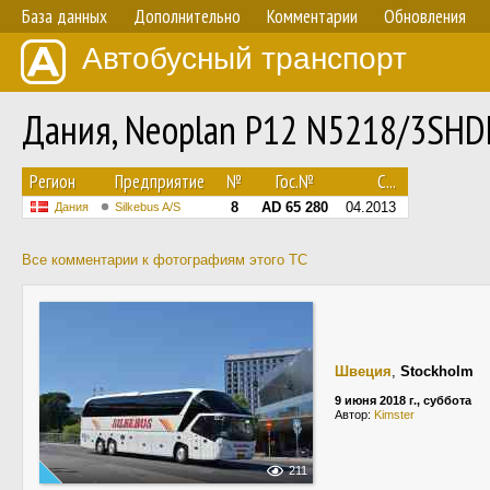
База данных
Дополнительно
Комментарии
Обновления
Автобусный транспорт
Дания, Neoplan P12 N5218/3SHDL
Регион
Предприятие
№
Гос.№
С...
8
AD 65 280
04.2013
Дания
Silkebus A/S
Все комментарии к фотографиям этого ТС
Швеция
,
Stockholm
9 июня 2018 г., суббота
Автор:
Kimster
211