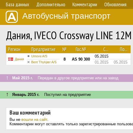
База данных
Дополнительно
Комментарии
Обновления
Автобусный транспорт
Дания, IVECO Crossway LINE 12M
Регион
Предприятие
№
Гос.№
С...
По...
05.2015
Umove A/S
8
AS 90 300
Дания
01.2015
05.2015
Bent Thykjær A/S
↑
Май 2015 г.
Передан в другое предприятие или на завод
↑
Январь 2015 г.
Поступил на предприятие
Ваш комментарий
Вы не
вошли на сайт
.
Комментарии могут оставлять только зарегистрированные пользов