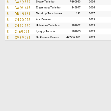
8
BA 69 372
Skave Turistfart
P160933
2016
8
BA 96 413
Engesvang Turistfart
248847
2016
8
DD 19 161
Terndrup Turistbusse
192
2017
8
CH 70 928
Ans Bussen
2019
8
CH 12 279
Holstebro Turistbus
281602
2019
8
CL 69 271
Lyngby Turistfart
281603
2019
8
XV 89 953
De Grønne Busser
422752 691
2019