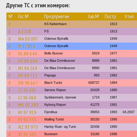
Другие ТС с этим номером:
№
Гос.№
Предприятие
Зав.№
Постр.
Утил.
8
KS København
1913
8
A 1208
FS
1913
8
MA 80 097
Odense Bytrafik
1949
8
M 17 816
Odense Bytrafik
1949
8
HL 88 644
Bolls Busser
5919
1977
8
HS 88 604
De Blaa Omnibusser
8889
1981
8
MJ 94 269
De Blaa Omnibusser
8890
1981
8
HV 89 715
Papuga
993
1982
8
DN 98 667
Blach Turist
608737
1984
8
JZ 93 891
Sørens Rejser
32428
1985
8
LC 96 060
Syddanmark, прочие
1719
1987
8
MK 93 289
Nyborg Rejser
41275
1991
8
NJ 97 919
Fjordbus
39053
1993
04.2007
8
PJ 92 555
Malling Turist
30150
1995
8
NZ 93 970
Hørby Rute- og Turis
32436
1995
8
XJ 95 505
Busteam
31165
1996