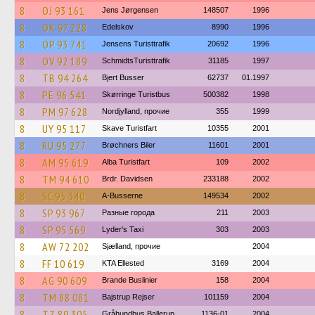
8
OJ 93 161
Jens Jørgensen
148507
1996
8
OK 97 228
Edelskov
8990
1996
8
OP 93 741
Jensens Turisttrafik
20692
1996
8
OV 92 189
SchmidtsTuristtrafik
31185
1997
8
TB 94 264
Bjert Busser
62737
01.1997
8
PE 96 541
Skørringe Turistbus
500382
1998
8
PM 97 628
Nordjylland, прочие
355
1999
8
UY 95 117
Skave Turistfart
10355
2001
8
RU 95 277
Brøchners Biler
11601
2001
8
AM 95 619
Alba Turistfart
109
2002
8
TM 94 610
Brdr. Davidsen
233188
2002
8
SC 95 340
A-Busserne
149534
2002
8
SP 93 967
Разные города
211
2003
8
SP 95 569
Lyder's Taxi
303
2003
8
AW 72 202
Sjælland, прочие
2004
8
FF 10 619
KTA Ellested
3169
2004
8
AG 90 609
Brande Buslinier
158
2004
8
TM 88 081
Bajstrup Rejser
101159
2004
8
TZ 89 305
Gråhundbus Ballerup
1136-01
2004