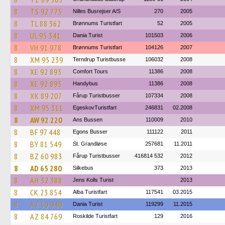
8
TS 92 775
Nilles Busrejser A/S
270
2005
8
TL 88 362
Brønnums Turistfart
52
2005
8
UL 95 341
Dania Turist
101503
2006
8
VH 91 978
Brønnums Turistfart
104126
2007
8
XM 95 239
Terndrup Turistbusse
106032
2008
8
XE 92 893
Comfort Tours
11386
2008
8
XE 92 893
Handybus
11386
2008
8
XK 89 207
Fårup Turistbusser
107334
2008
8
XM 95 311
EgeskovTuristfart
246831
02.2008
8
AW 92 220
Ans Bussen
110009
2010
8
BF 97 448
Egons Busser
111122
2011
8
BY 81 549
St. Grandløse
257681
11.2011
8
BZ 60 983
Fårup Turistbusser
416814 532
2012
8
AD 65 280
Silkebus
373
2013
8
AH 32 388
Jens Kolls Turist
2013
8
CK 23 854
Alba Turistfart
117541
03.2015
8
AZ 59 940
Dania Turist
119299
11.2015
8
AZ 84 769
Roskilde Turistfart
129
2016