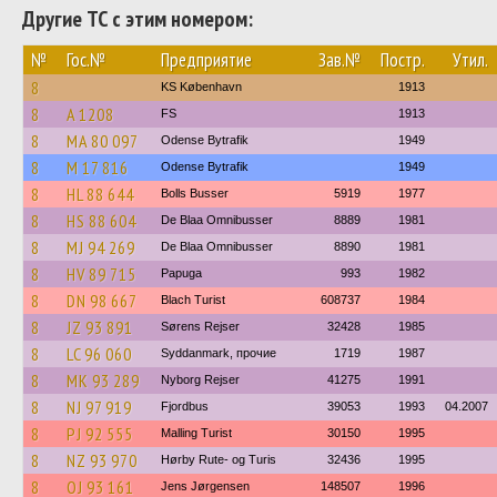
Другие ТС с этим номером:
№
Гос.№
Предприятие
Зав.№
Постр.
Утил.
8
KS København
1913
8
A 1208
FS
1913
8
MA 80 097
Odense Bytrafik
1949
8
M 17 816
Odense Bytrafik
1949
8
HL 88 644
Bolls Busser
5919
1977
8
HS 88 604
De Blaa Omnibusser
8889
1981
8
MJ 94 269
De Blaa Omnibusser
8890
1981
8
HV 89 715
Papuga
993
1982
8
DN 98 667
Blach Turist
608737
1984
8
JZ 93 891
Sørens Rejser
32428
1985
8
LC 96 060
Syddanmark, прочие
1719
1987
8
MK 93 289
Nyborg Rejser
41275
1991
8
NJ 97 919
Fjordbus
39053
1993
04.2007
8
PJ 92 555
Malling Turist
30150
1995
8
NZ 93 970
Hørby Rute- og Turis
32436
1995
8
OJ 93 161
Jens Jørgensen
148507
1996