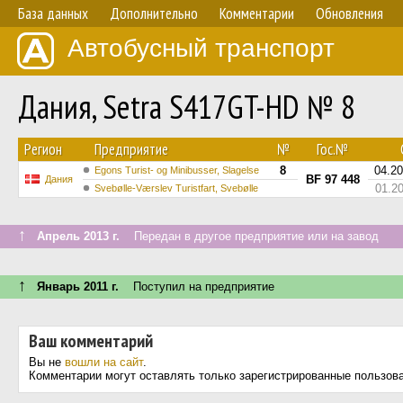
База данных
Дополнительно
Комментарии
Обновления
Автобусный транспорт
Дания, Setra S417GT-HD № 8
Регион
Предприятие
№
Гос.№
8
04.2
Egons Turist- og Minibusser, Slagelse
BF 97 448
Дания
01.2
Svebølle-Værslev Turistfart, Svebølle
↑
Апрель 2013 г.
Передан в другое предприятие или на завод
↑
Январь 2011 г.
Поступил на предприятие
Ваш комментарий
Вы не
вошли на сайт
.
Комментарии могут оставлять только зарегистрированные пользов