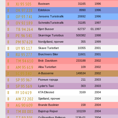
8
XJ 95 505
Busteam
31165
1996
8
OK 97 228
Edelskov
8990
1996
8
OP 93 741
Jensens Turisttrafik
20692
1996
8
OV 92 189
SchmidtsTuristtrafik
31185
1997
8
TB 94 264
Bjert Busser
62737
01.1997
8
PE 96 541
Skørringe Turistbus
500382
1998
8
PM 97 628
Nordjylland, прочие
355
1999
8
UY 95 117
Skave Turistfart
10355
2001
8
RU 95 277
Brøchners Biler
11601
2001
8
TM 94 610
Brdr. Davidsen
233188
2002
8
AM 95 619
Alba Turistfart
109
2002
8
SC 95 340
A-Busserne
149534
2002
8
SP 93 967
Разные города
211
2003
8
SP 95 569
Lyder's Taxi
303
2003
8
FF 10 619
KTA Ellested
3169
2004
8
AW 72 202
Sjælland, прочие
2004
8
AG 90 609
Brande Buslinier
158
2004
8
TM 88 081
Bajstrup Rejser
101159
2004
8
TZ 89 305
Gråhundbus Ballerup
1136-01
2004