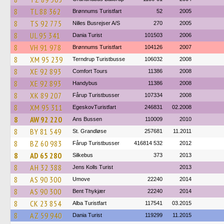
8
TL 88 362
Brønnums Turistfart
52
2005
8
TS 92 775
Nilles Busrejser A/S
270
2005
8
UL 95 341
Dania Turist
101503
2006
8
VH 91 978
Brønnums Turistfart
104126
2007
8
XM 95 239
Terndrup Turistbusse
106032
2008
8
XE 92 893
Comfort Tours
11386
2008
8
XE 92 893
Handybus
11386
2008
8
XK 89 207
Fårup Turistbusser
107334
2008
8
XM 95 311
EgeskovTuristfart
246831
02.2008
8
AW 92 220
Ans Bussen
110009
2010
8
BY 81 549
St. Grandløse
257681
11.2011
8
BZ 60 983
Fårup Turistbusser
416814 532
2012
8
AD 65 280
Silkebus
373
2013
8
AH 32 388
Jens Kolls Turist
2013
8
AS 90 300
Umove
22240
2014
8
AS 90 300
Bent Thykjær
22240
2014
8
CK 23 854
Alba Turistfart
117541
03.2015
8
AZ 59 940
Dania Turist
119299
11.2015