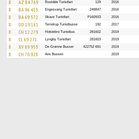
8
AZ 84 769
Roskilde Turistfart
129
2016
8
BA 96 413
Engesvang Turistfart
248847
2016
8
BA 69 372
Skave Turistfart
P160933
2016
8
DD 19 161
Terndrup Turistbusse
192
2017
8
CH 12 279
Holstebro Turistbus
281602
2019
8
CL 69 271
Lyngby Turistfart
281603
2019
8
XV 89 953
De Grønne Busser
422752 691
2019
8
CH 70 928
Ans Bussen
2019