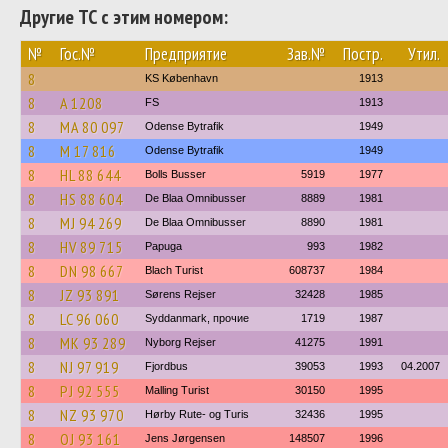
Другие ТС с этим номером:
№
Гос.№
Предприятие
Зав.№
Постр.
Утил.
8
KS København
1913
8
A 1208
FS
1913
8
MA 80 097
Odense Bytrafik
1949
8
M 17 816
Odense Bytrafik
1949
8
HL 88 644
Bolls Busser
5919
1977
8
HS 88 604
De Blaa Omnibusser
8889
1981
8
MJ 94 269
De Blaa Omnibusser
8890
1981
8
HV 89 715
Papuga
993
1982
8
DN 98 667
Blach Turist
608737
1984
8
JZ 93 891
Sørens Rejser
32428
1985
8
LC 96 060
Syddanmark, прочие
1719
1987
8
MK 93 289
Nyborg Rejser
41275
1991
8
NJ 97 919
Fjordbus
39053
1993
04.2007
8
PJ 92 555
Malling Turist
30150
1995
8
NZ 93 970
Hørby Rute- og Turis
32436
1995
8
OJ 93 161
Jens Jørgensen
148507
1996