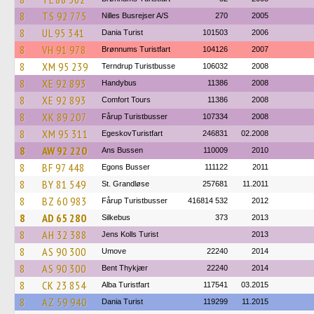
8
TS 92 775
Nilles Busrejser A/S
270
2005
8
UL 95 341
Dania Turist
101503
2006
8
VH 91 978
Brønnums Turistfart
104126
2007
8
XM 95 239
Terndrup Turistbusse
106032
2008
8
XE 92 893
Handybus
11386
2008
8
XE 92 893
Comfort Tours
11386
2008
8
XK 89 207
Fårup Turistbusser
107334
2008
8
XM 95 311
EgeskovTuristfart
246831
02.2008
8
AW 92 220
Ans Bussen
110009
2010
8
BF 97 448
Egons Busser
111122
2011
8
BY 81 549
St. Grandløse
257681
11.2011
8
BZ 60 983
Fårup Turistbusser
416814 532
2012
8
AD 65 280
Silkebus
373
2013
8
AH 32 388
Jens Kolls Turist
2013
8
AS 90 300
Umove
22240
2014
8
AS 90 300
Bent Thykjær
22240
2014
8
CK 23 854
Alba Turistfart
117541
03.2015
8
AZ 59 940
Dania Turist
119299
11.2015