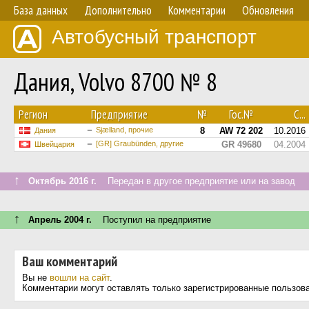
База данных
Дополнительно
Комментарии
Обновления
Автобусный транспорт
Дания, Volvo 8700 № 8
Регион
Предприятие
№
Гос.№
С...
Sjælland, прочие
8
AW 72 202
10.2016
Дания
[GR] Graubünden, другие
GR 49680
04.2004
Швейцария
↑
Октябрь 2016 г.
Передан в другое предприятие или на завод
↑
Апрель 2004 г.
Поступил на предприятие
Ваш комментарий
Вы не
вошли на сайт
.
Комментарии могут оставлять только зарегистрированные пользов