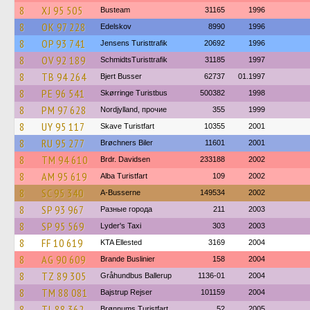
8
XJ 95 505
Busteam
31165
1996
8
OK 97 228
Edelskov
8990
1996
8
OP 93 741
Jensens Turisttrafik
20692
1996
8
OV 92 189
SchmidtsTuristtrafik
31185
1997
8
TB 94 264
Bjert Busser
62737
01.1997
8
PE 96 541
Skørringe Turistbus
500382
1998
8
PM 97 628
Nordjylland, прочие
355
1999
8
UY 95 117
Skave Turistfart
10355
2001
8
RU 95 277
Brøchners Biler
11601
2001
8
TM 94 610
Brdr. Davidsen
233188
2002
8
AM 95 619
Alba Turistfart
109
2002
8
SC 95 340
A-Busserne
149534
2002
8
SP 93 967
Разные города
211
2003
8
SP 95 569
Lyder's Taxi
303
2003
8
FF 10 619
KTA Ellested
3169
2004
8
AG 90 609
Brande Buslinier
158
2004
8
TZ 89 305
Gråhundbus Ballerup
1136-01
2004
8
TM 88 081
Bajstrup Rejser
101159
2004
8
TL 88 362
Brønnums Turistfart
52
2005