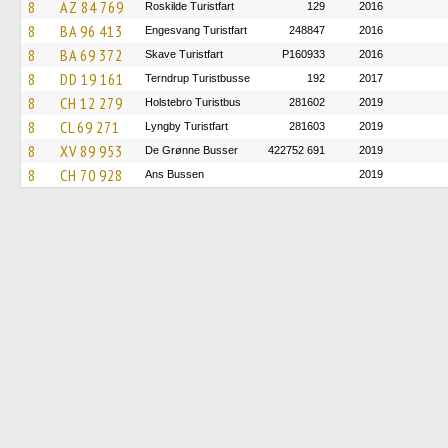
8
AZ 84 769
Roskilde Turistfart
129
2016
8
BA 96 413
Engesvang Turistfart
248847
2016
8
BA 69 372
Skave Turistfart
P160933
2016
8
DD 19 161
Terndrup Turistbusse
192
2017
8
CH 12 279
Holstebro Turistbus
281602
2019
8
CL 69 271
Lyngby Turistfart
281603
2019
8
XV 89 953
De Grønne Busser
422752 691
2019
8
CH 70 928
Ans Bussen
2019