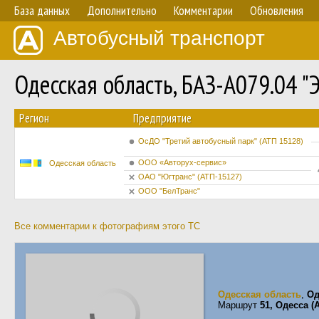
База данных
Дополнительно
Комментарии
Обновления
Автобусный транспорт
Одесская область, БАЗ-А079.04 
Регион
Предприятие
ОсДО "Третий автобусный парк" (АТП 15128)
ООО «Авторух-сервис»
Одесская область
ОАО "Югтранс" (АТП-15127)
ООО "БелТранс"
Все комментарии к фотографиям этого ТС
Одесская область
,
Од
Маршрут
51, Одесса 