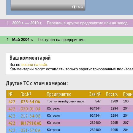
537
↑
2009 г. — 2010 г.
Передан в другое предприятие или на завод
↑
Май 2004 г.
Поступил на предприятие
Ваш комментарий
Вы не
вошли на сайт
.
Комментарии могут оставлять только зарегистрированные пользов
Другие ТС с этим номером:
№
Гос.№
Предприятие
Зав.№
Постр.
Прим
422
025-64 ОА
Третий автобусный парк
547
1989
100
422
020-01 ОА
Югтранс
924344
1994
204
422
212-64 ОВ
Югтранс
924344
1994
204
422
BH 7910 AE
Югтранс
232400
1995
207
422
031-37 ОА
Югтранс
232400
1995
204