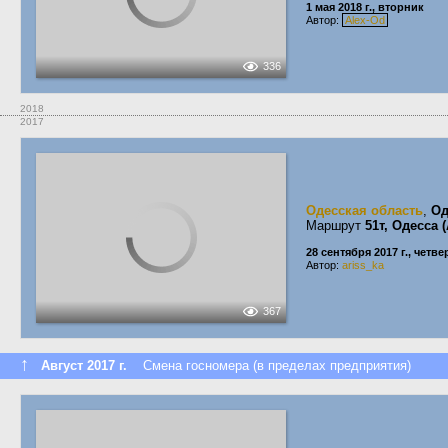
1 мая 2018 г., вторник
Автор:
Alex-Od
336
2018
2017
Одесская область
,
Од
Маршрут
51т, Одесса
28 сентября 2017 г., четве
Автор:
ariss_ka
367
↑
Август 2017 г.
Смена госномера (в пределах предприятия)