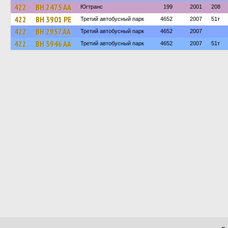
422
BH 2475 AA
Югтранс
199
2001
208
422
BH 3901 PE
Третий автобусный парк
4652
2007
51т
422
BH 2957 AA
Третий автобусный парк
4652
2007
422
BH 3946 AA
Третий автобусный парк
4652
2007
51т