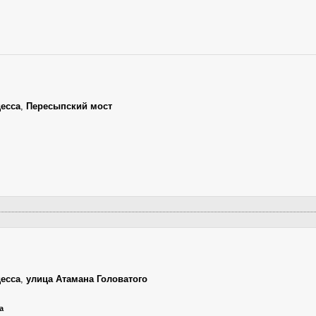
есса
,
Пересыпский мост
есса
,
улица Атамана Головатого
а