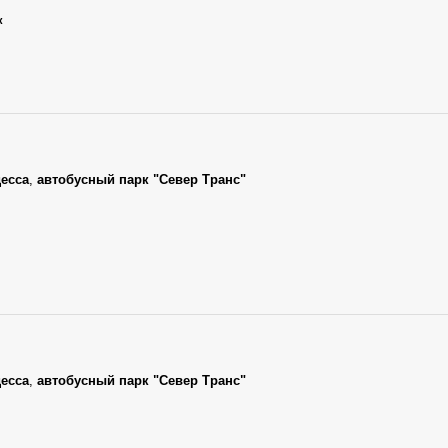
к
есса
,
автобусный парк "Север Транс"
есса
,
автобусный парк "Север Транс"