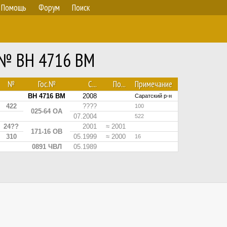
Помощь
Форум
Поиск
0 № BH 4716 BM
№
Гос.№
С...
По...
Примечание
BH 4716 BM
2008
Саратский р-н
422
????
100
025-64 ОА
07.2004
522
24??
2001
≈ 2001
171-16 ОВ
310
05.1999
≈ 2000
16
0891 ЧВЛ
05.1989