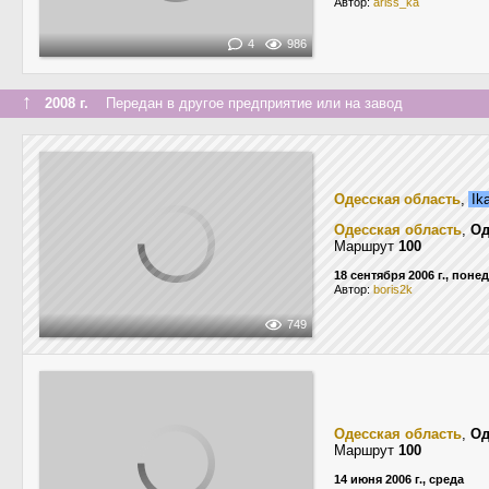
Автор:
ariss_ka
4
986
↑
2008 г.
Передан в другое предприятие или на завод
Одесская область
,
Ik
Одесская область
,
Од
Маршрут
100
18 сентября 2006 г., пон
Автор:
boris2k
749
Одесская область
,
Од
Маршрут
100
14 июня 2006 г., среда