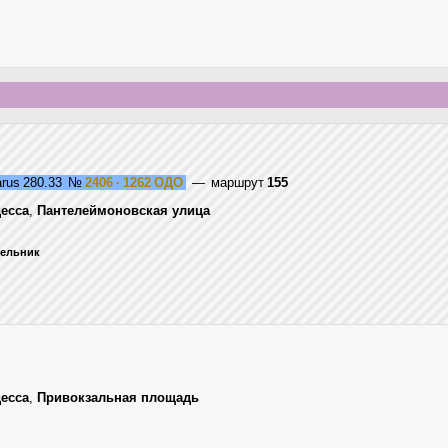
arus 280.33
№
2406 · 1262 ОДО
— маршрут
155
есса
,
Пантелеймоновская улица
едельник
есса
,
Привокзальная площадь