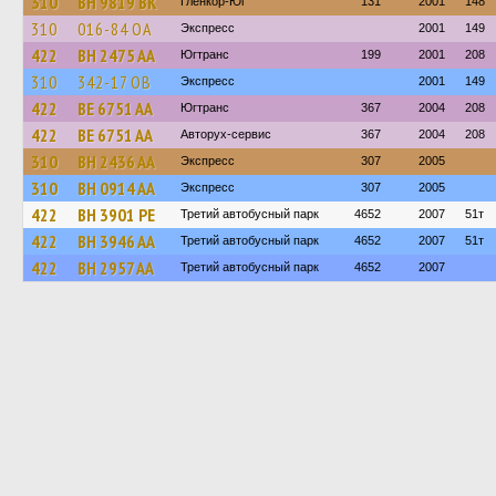
310
BH 9819 BK
Гленкор-Юг
131
2001
148
310
016-84 ОА
Экспресс
2001
149
422
BH 2475 AA
Югтранс
199
2001
208
310
342-17 ОВ
Экспресс
2001
149
422
BE 6751 AA
Югтранс
367
2004
208
422
BE 6751 AA
Авторух-сервис
367
2004
208
310
BH 2436 AA
Экспресс
307
2005
310
BH 0914 AA
Экспресс
307
2005
422
BH 3901 PE
Третий автобусный парк
4652
2007
51т
422
BH 3946 AA
Третий автобусный парк
4652
2007
51т
422
BH 2957 AA
Третий автобусный парк
4652
2007