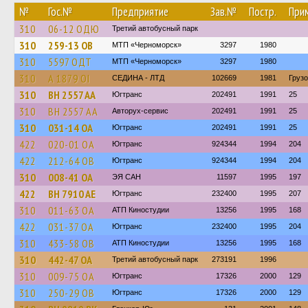
№
Гос.№
Предприятие
Зав.№
Постр.
При
310
06-12 ОДЮ
Третий автобусный парк
310
259-13 ОВ
МТП «Черноморск»
3297
1980
310
5597 ОДТ
МТП «Черноморск»
3297
1980
310
А 1879 ОІ
СЕДИНА - ЛТД
102669
1981
Груз
310
BH 2557 AA
Югтранс
202491
1991
25
310
BH 2557 AA
Авторух-сервис
202491
1991
25
310
031-14 ОА
Югтранс
202491
1991
25
422
020-01 ОА
Югтранс
924344
1994
204
422
212-64 ОВ
Югтранс
924344
1994
204
310
008-41 ОА
ЭЯ САН
11597
1995
197
422
BH 7910 AE
Югтранс
232400
1995
207
310
011-63 ОА
АТП Киностудии
13256
1995
168
422
031-37 ОА
Югтранс
232400
1995
204
310
433-58 ОВ
АТП Киностудии
13256
1995
168
310
442-47 ОА
Третий автобусный парк
273191
1996
310
009-75 ОА
Югтранс
17326
2000
129
310
250-29 ОВ
Югтранс
17326
2000
129