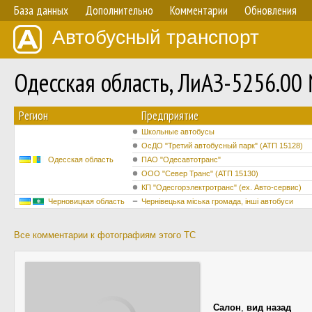
База данных
Дополнительно
Комментарии
Обновления
Автобусный транспорт
Одесская область, ЛиАЗ-5256.0
Регион
Предприятие
Школьные автобусы
ОсДО "Третий автобусный парк" (АТП 15128)
Одесская область
ПАО "Одесавтотранс"
ООО "Север Транс" (АТП 15130)
КП "Одесгорэлектротранс" (ех. Авто-сервис)
Черновицкая область
Чернівецька міська громада, інші автобуси
Все комментарии к фотографиям этого ТС
Салон
,
вид назад