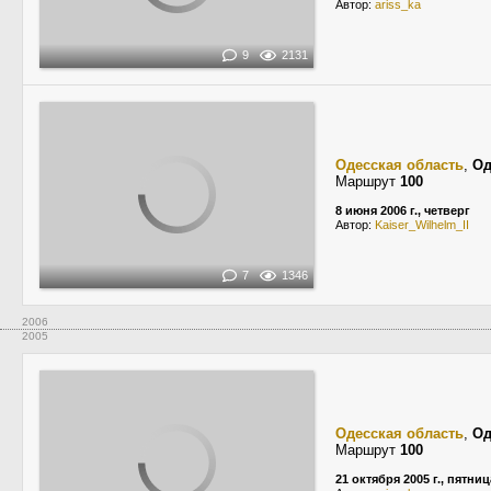
Автор:
ariss_ka
9
2131
Одесская область
,
Од
Маршрут
100
8 июня 2006 г., четверг
Автор:
Kaiser_Wilhelm_II
7
1346
2006
2005
Одесская область
,
Од
Маршрут
100
21 октября 2005 г., пятниц