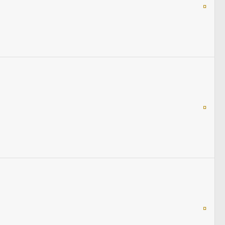
¤
¤
¤