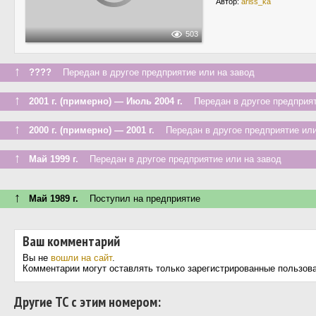
Автор:
ariss_ka
503
↑
????
Передан в другое предприятие или на завод
↑
2001 г. (примерно) — Июль 2004 г.
Передан в другое предприят
↑
2000 г. (примерно) — 2001 г.
Передан в другое предприятие или
↑
Май 1999 г.
Передан в другое предприятие или на завод
↑
Май 1989 г.
Поступил на предприятие
Ваш комментарий
Вы не
вошли на сайт
.
Комментарии могут оставлять только зарегистрированные пользов
Другие ТС с этим номером: