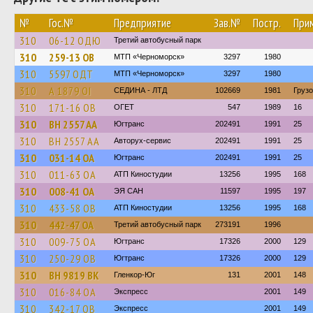
№
Гос.№
Предприятие
Зав.№
Постр.
При
310
06-12 ОДЮ
Третий автобусный парк
310
259-13 ОВ
МТП «Черноморск»
3297
1980
310
5597 ОДТ
МТП «Черноморск»
3297
1980
310
А 1879 ОІ
СЕДИНА - ЛТД
102669
1981
Груз
310
171-16 ОВ
ОГЕТ
547
1989
16
310
BH 2557 AA
Югтранс
202491
1991
25
310
BH 2557 AA
Авторух-сервис
202491
1991
25
310
031-14 ОА
Югтранс
202491
1991
25
310
011-63 ОА
АТП Киностудии
13256
1995
168
310
008-41 ОА
ЭЯ САН
11597
1995
197
310
433-58 ОВ
АТП Киностудии
13256
1995
168
310
442-47 ОА
Третий автобусный парк
273191
1996
310
009-75 ОА
Югтранс
17326
2000
129
310
250-29 ОВ
Югтранс
17326
2000
129
310
BH 9819 BK
Гленкор-Юг
131
2001
148
310
016-84 ОА
Экспресс
2001
149
310
342-17 ОВ
Экспресс
2001
149