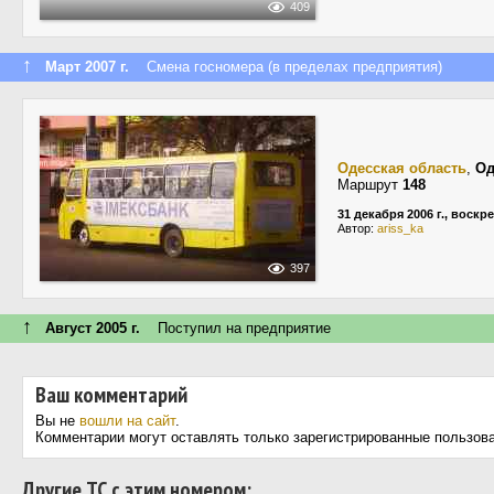
409
↑
Март 2007 г.
Смена госномера (в пределах предприятия)
Одесская область
,
Од
Маршрут
148
31 декабря 2006 г., воскр
Автор:
ariss_ka
397
↑
Август 2005 г.
Поступил на предприятие
Ваш комментарий
Вы не
вошли на сайт
.
Комментарии могут оставлять только зарегистрированные пользов
Другие ТС с этим номером: