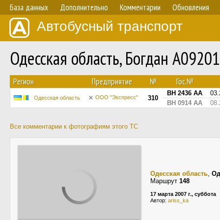
База данных
Дополнительно
Комментарии
Обновления
Автобусный транспорт
Одесская область, Богдан А0920
Регион
Предприятие
№
Гос.№
BH 2436 AA
03.
ООО "Экспресс"
310
Одесская область
BH 0914 AA
08.
Все комментарии к фотографиям этого ТС
Одесская область
,
Од
Маршрут
148
17 марта 2007 г., суббота
Автор:
ariss_ka