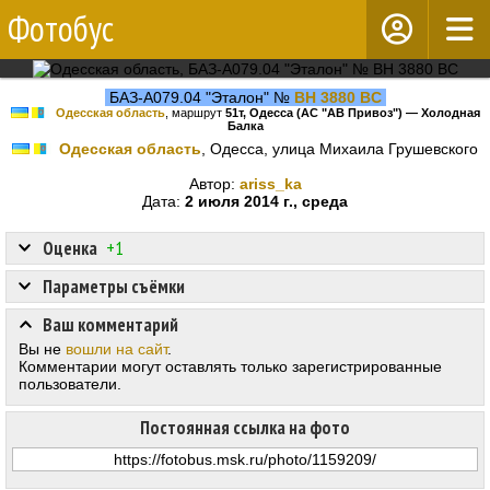
Фотобус
БАЗ-А079.04 "Эталон" №
BH 3880 BC
Одесская область
, маршрут
51т, Одесса (АС "АВ Привоз") — Холодная
Балка
Одесская область
, Одесса, улица Михаила Грушевского
Автор:
ariss_ka
Дата:
2 июля 2014 г., среда
Оценка
+1
Параметры съёмки
Ваш комментарий
Вы не
вошли на сайт
.
Комментарии могут оставлять только зарегистрированные
пользователи.
Постоянная ссылка на фото