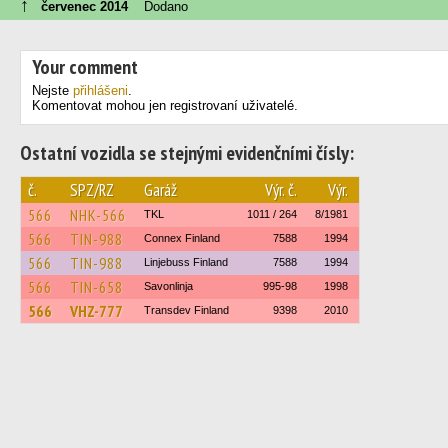
↑
červenec 2014
Dodano
Your comment
Nejste
přihlášeni
.
Komentovat mohou jen registrovaní uživatelé.
Ostatní vozidla se stejnými evidenčními čísly:
č.
SPZ/RZ
Garáž
Výr. č.
Výr.
566
NHK-566
TKL
1011 / 264
8/1981
566
TIN-988
Connex Finland
7588
1994
566
TIN-988
Linjebuss Finland
7588
1994
566
TIN-658
Savonlinja
995-98
1998
566
VHZ-777
Transdev Finland
9398
2010