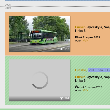
2025
2019
Finsko
,
Jyväskylä
,
Vaa
Linka
3
Pátek 2. srpna 2019
Autor:
VVN
342
Finsko
,
VDL Citea LLE
Finsko
,
Jyväskylä
,
Vap
Linka
3
Čtvrtek 1. srpna 2019
Autor:
VVN
764