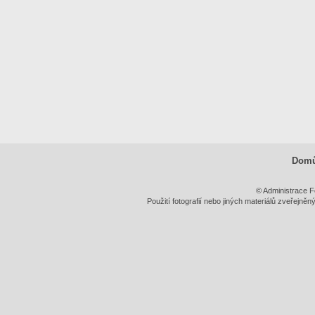
Dom
© Administrace F
Použití fotografií nebo jiných materiálů zveřejně