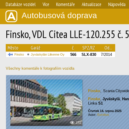
Databáze vozidel
Více
Komentáře
Aktualizace
Nápověda
Autobusová doprava
Finsko, VDL Citea LLE-120.255 č. 
Město
Garáž
č.
SPZ/RZ
Od...
566
SLX-830
7/2014
Finsko
Jyväskylän Liikenne Oy
Všechny komentáře k fotografiím vozidla
Finsko
, Scania Citywi
Finsko
,
Jyväskylä
,
Han
Linka
S1
Čtvrtek 14. srpna 2025
Autor:
Eurobus
271