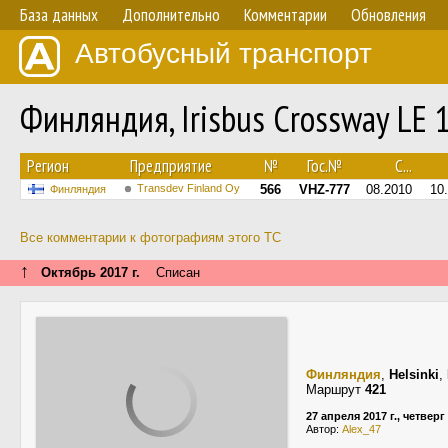
База данных
Дополнительно
Комментарии
Обновления
Автобусный транспорт
Финляндия, Irisbus Crossway LE
Регион
Предприятие
№
Гос.№
С...
Transdev Finland Oy
566
VHZ-777
08.2010
10
Финляндия
Все комментарии к фотографиям этого ТС
↑
Октябрь 2017 г.
Списан
Финляндия
,
Helsinki
,
Маршрут
421
27 апреля 2017 г., четверг
Автор:
Alex_47