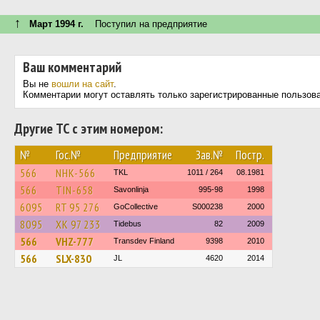
↑
Март 1994 г.
Поступил на предприятие
Ваш комментарий
Вы не
вошли на сайт
.
Комментарии могут оставлять только зарегистрированные пользов
Другие ТС с этим номером:
№
Гос.№
Предприятие
Зав.№
Постр.
566
NHK-566
TKL
1011 / 264
08.1981
566
TIN-658
Savonlinja
995-98
1998
6095
RT 95 276
GoCollective
S000238
2000
8095
XK 97 233
Tidebus
82
2009
566
VHZ-777
Transdev Finland
9398
2010
566
SLX-830
JL
4620
2014