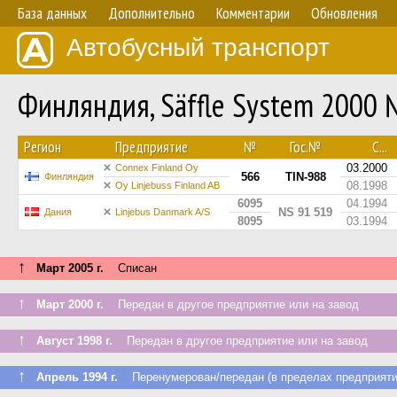
База данных
Дополнительно
Комментарии
Обновления
Автобусный транспорт
Финляндия, Säffle System 2000
Регион
Предприятие
№
Гос.№
С...
03.2000
Connex Finland Oy
566
TIN-988
Финляндия
08.1998
Oy Linjebuss Finland AB
6095
04.1994
NS 91 519
Дания
Linjebus Danmark A/S
8095
03.1994
↑
Март 2005 г.
Списан
↑
Март 2000 г.
Передан в другое предприятие или на завод
↑
Август 1998 г.
Передан в другое предприятие или на завод
↑
Апрель 1994 г.
Перенумерован/передан (в пределах предприяти