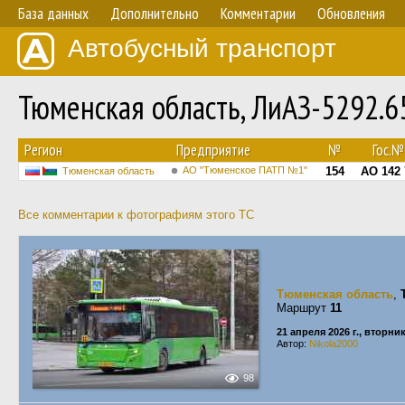
База данных
Дополнительно
Комментарии
Обновления
Автобусный транспорт
Тюменская область, ЛиАЗ-5292.
Регион
Предприятие
№
Гос.№
АО "Тюменское ПАТП №1"
154
АО 142 
Тюменская область
Все комментарии к фотографиям этого ТС
Тюменская область
,
Маршрут
11
21 апреля 2026 г., вторни
Автор:
Nikola2000
98