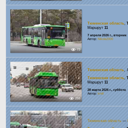
Тюменская область
,
Маршрут
11
7 апреля 2026 г., вторник
Автор:
Nikola2000
73
Тюменская область
, 
Тюменская область
,
Маршрут
11
28 марта 2026 г., суббота
Автор:
krell
255
Тюменская область
—