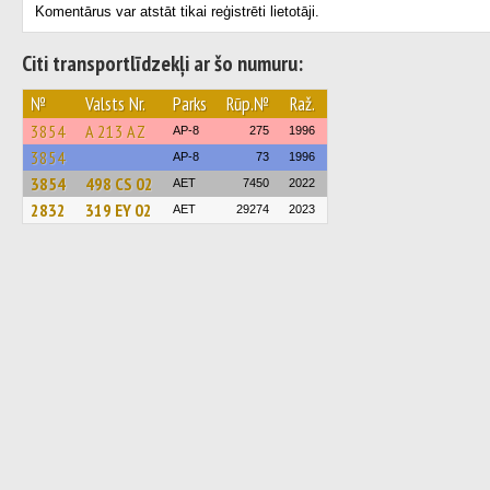
Komentārus var atstāt tikai reģistrēti lietotāji.
Citi transportlīdzekļi ar šo numuru:
№
Valsts Nr.
Parks
Rūp.№
Raž.
3854
A 213 AZ
AP-8
275
1996
3854
AP-8
73
1996
3854
498 CS 02
AET
7450
2022
2832
319 EY 02
AET
29274
2023