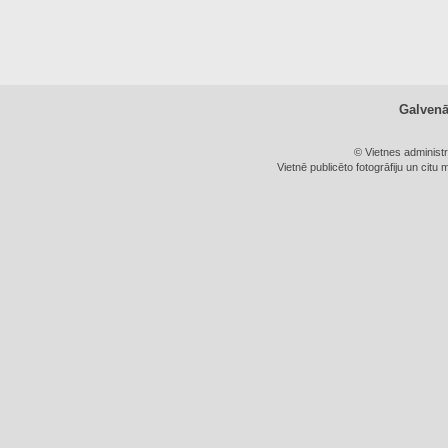
Galven
© Vietnes administ
Vietnē publicēto fotogrāfiju un citu 