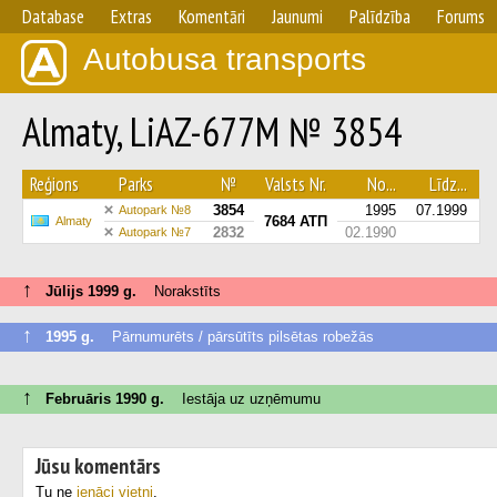
Database
Extras
Komentāri
Jaunumi
Palīdzība
Forums
Autobusa transports
Almaty, LiAZ-677M № 3854
Reģions
Parks
№
Valsts Nr.
No...
Līdz...
3854
1995
07.1999
Autopark №8
7684 АТП
Almaty
2832
02.1990
Autopark №7
↑
Jūlijs 1999 g.
Norakstīts
↑
1995 g.
Pārnumurēts / pārsūtīts pilsētas robežās
↑
Februāris 1990 g.
Iestāja uz uzņēmumu
Jūsu komentārs
Tu ne
ienāci vietni
.