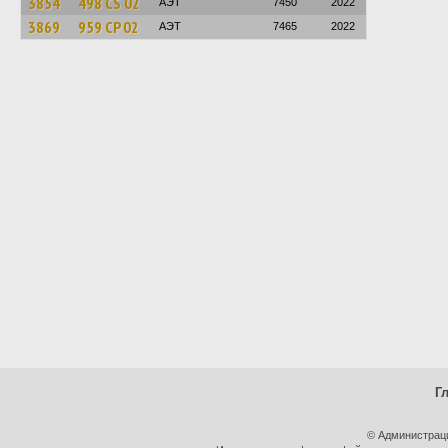
3854
498 CS 02
АЭТ
7450
2022
3869
959 CP 02
АЭТ
7465
2022
Г
© Администрац