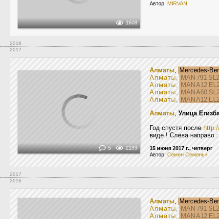
Автор:
MIRVAN
1608
2018
2017
Алматы
,
Mercedes-Be
Алматы
,
MAN 791 SL
Алматы
,
MAN A12 EL
Алматы
,
MAN A60 SL
Алматы
,
MAN A12 EL
Алматы
,
Улица Егизб
Год спустя после
http:
виде ! Слева направо :
5
2199
15 июня 2017 г., четверг
Автор:
Семен Семеныч
2017
2016
Алматы
,
Mercedes-Be
Алматы
,
MAN 791 SL
Алматы
,
MAN A12 EL