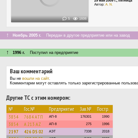
29 мая 2009 г., пятница
Автор:
A. N.
5
1606
↑
Ноябрь 2005 г.
Передан в другое предприятие или на завод
↑
1996 г.
Поступил на предприятие
Ваш комментарий
Вы не
вошли на сайт
.
Комментарии могут оставлять только зарегистрированные пользов
Другие ТС с этим номером:
№
Гос.№
Предприятие
Зав.№
Постр.
3854
7684 АТП
АП-8
176301
1990
3854
A 213 AZ
АП-8
275
1996
2197
426 DS 02
АЭТ
7338
2018