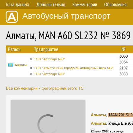
База данных
Дополнительно
Комментарии
Обновления
Автобусный транспорт
Алматы, MAN A60 SL232 № 3869
Регион
Предприятие
№
3869
ТОО "Автопарк №8"
3854
Алматы
2197
ТОО "Алматинский городской автобусный парк №2"
3869
ТОО "Автопарк №8"
Все комментарии к фотографиям этого ТС
Алматы
,
MAN 791 SL
Алматы
,
Улица Егизб
23 мая 2018 г., среда