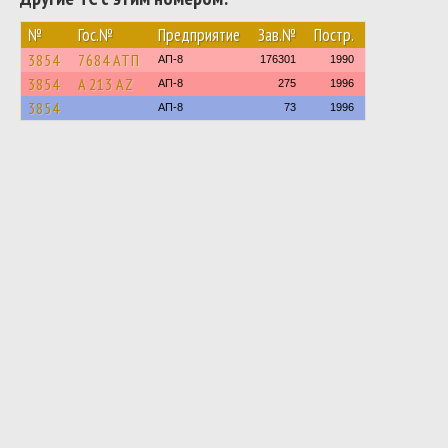
№
Гос.№
Предприятие
Зав.№
Постр.
3854
7684 АТП
АП-8
176301
1990
3854
A 213 AZ
АП-8
275
1996
3854
АП-8
73
1996