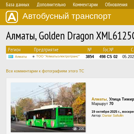
База данных
Дополнительно
Комментарии
Обновления
Автобусный транспорт
Алматы, Golden Dragon XML6125C
Регион
Предприятие
№
Гос.№
С.
ТОО "Алматыэлектротранс"
3854
498 CS 02
05.20
Алматы
Все комментарии к фотографиям этого ТС
Алматы
,
Улица Тимир
Маршрут
70
19 октября 2025 г., воскр
Автор:
Daniar Safiułlin
206