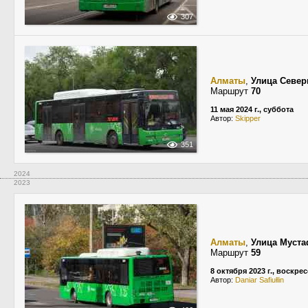
307
Алматы
,
Улица Север
Маршрут
70
11 мая 2024 г., суббота
Автор:
Skipper
351
2024
2023
Алматы
,
Улица Муст
Маршрут
59
8 октября 2023 г., воскре
Автор:
Daniar Safiułlin