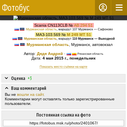
Фотобус
Scania CN113CLB №
АВ 294 51
Мурманская область
, маршрут 107 Мурманск — Сафоново
МАЗ-103.569 №
М 249 МТ 51
Мурманская область
, маршрут
110 Мурманск — Выходной
Мурманская область
, Мурманск, автовокзал
Автор:
Дядя Андрей
·
Рязанская область
Дата:
4 мая 2015 г., понедельник
Показать место съёмки на карте
Оценка
+3
Ваш комментарий
Вы не
вошли на сайт
.
Комментарии могут оставлять только зарегистрированные
пользователи.
Постоянная ссылка на фото