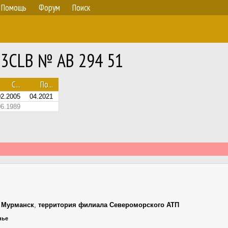
Помощь
Форум
Поиск
13CLB № АВ 294 51
С...
По...
02.2005
04.2021
06.1989
,
Мурманск
,
территория филиала Североморского АТП
нье