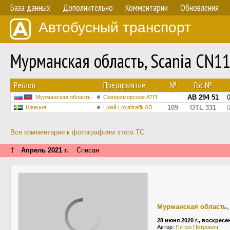
База данных
Дополнительно
Комментарии
Обновления
Автобусный транспорт
Мурманская область, Scania CN1
Регион
Предприятие
№
Гос.№
АВ 294 51
Мурманская область
Североморское АТП
109
OTL 331
Швеция
Luleå Lokaltrafik AB
Все комментарии к фотографиям этого ТС
↑
Апрель 2021 г.
Списан
Мурманская область
28 июня 2020 г., воскресе
Автор:
Петро Петрович