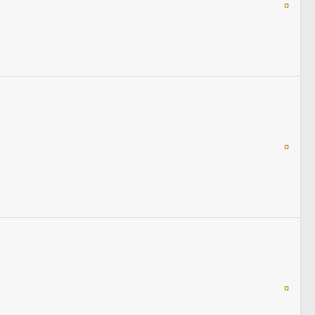
¤
¤
¤