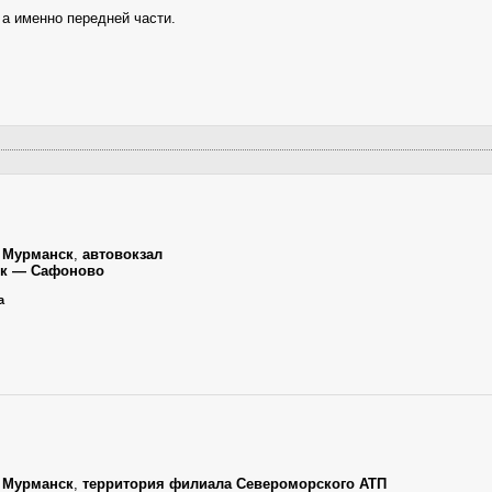
 а именно передней части.
,
Мурманск
,
автовокзал
ск — Сафоново
а
,
Мурманск
,
территория филиала Североморского АТП