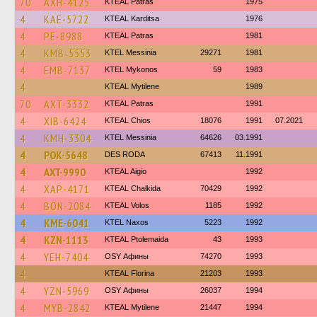
70
AXH-4125
KTEAL Patras
1975
4
KAE-5722
KTEAL Karditsa
1976
4
PE-8988
KTEAL Patras
1981
4
KMB-5553
KTEL Messinia
29271
1981
4
EMB-7137
KTEL Mykonos
59
1983
4
KTEAL Mytilene
1989
70
AXT-3332
KTEAL Patras
1991
4
XIB-6424
KTEAL Chios
18076
1991
07.2021
4
KMH-3304
KTEL Messinia
64626
03.1991
4
POK-5648
DES RODA
67413
11.1991
4
AXT-9990
KTEAL Aigio
1992
4
XAP-4171
KTEAL Chalkida
70429
1992
4
BON-2084
KTEAL Volos
1185
1992
4
KME-6041
KTEL Naxos
5223
1992
4
KZN-1113
KTEAL Ptolemaida
43
1993
4
YEH-7404
OSY Афины
74270
1993
4
KTEAL Florina
21203
1993
4
YZN-5969
OSY Афины
26037
1994
4
MYB-2842
KTEAL Mytilene
21447
1994