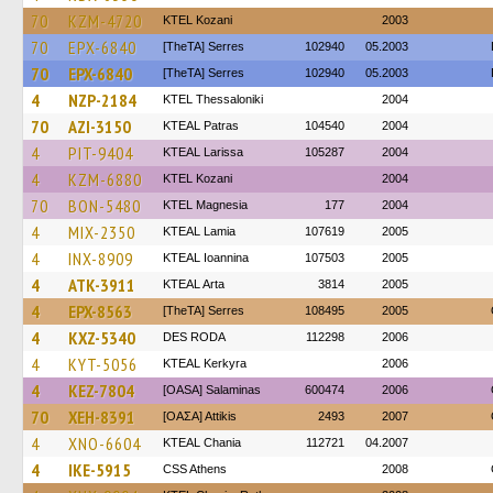
70
KZM-4720
ΚΤΕL Kozani
2003
70
EPX-6840
[TheTA] Serres
102940
05.2003
70
EPX-6840
[TheTA] Serres
102940
05.2003
4
NZP-2184
KTEL Thessaloniki
2004
70
AZI-3150
KTEAL Patras
104540
2004
4
PIT-9404
KTEAL Larissa
105287
2004
4
KZM-6880
ΚΤΕL Kozani
2004
70
BON-5480
ΚΤΕL Magnesia
177
2004
4
MIX-2350
KTEAL Lamia
107619
2005
4
INX-8909
KTEAL Ioannina
107503
2005
4
ATK-3911
KTEAL Arta
3814
2005
4
EPX-8563
[TheTA] Serres
108495
2005
4
KXZ-5340
DES RODA
112298
2006
4
KYT-5056
KTEAL Kerkyra
2006
4
KEZ-7804
[OASA] Salaminas
600474
2006
70
XEH-8391
[ΟΑΣΑ] Αttikis
2493
2007
4
XNO-6604
KTEAL Chania
112721
04.2007
4
IKE-5915
CSS Athens
2008