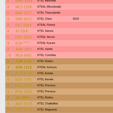
4
KMN-4364
KTEL Messinia
4
MEZ-1938
KTEAL Missolonghi
4
NBN-1427
KTEL Thessaloniki
4
KNH-8632
KTEL Chios
8220
4
PAZ-3064
KTEAL Florina
4
AT-8841
KTEL Samos
4
EPK-2020
KTEAL Serres
4
KZK-****
KTEAL Kozani
4
AHM-4035
KTEL Xanthi
70
MEA-9401
KTEL Corinthia
4
POM-3506
ΚΤΕL Rodou
4
KYM-2858
KTEAL Kerkyra
4
AZB-9764
KTEL Achaia
4
KBA-7193
KTEL Kavala
4
PZK-1828
KTEL Preveza
4
PZK-2510
KTEL Preveza
4
AO-5892
ΚΤΕL Rodou
4
XKH-3578
ΚΤΕL Chalkidikis
4
TKZ-3133
ΚΤΕL Magnesia