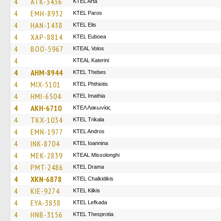
4
ATK-3436
KTEL Arta
4
EMH-8932
KTEL Paros
4
HAN-1438
KTEL Elis
4
XAP-8814
ΚΤΕL Euboea
4
BOO-5967
KTEAL Volos
4
KTEAL Katerini
4
AHM-8944
KTEL Thebes
4
MIX-5101
ΚΤΕL Phthiotis
4
HMI-6504
KTEL Imathia
4
AKH-6710
ΚΤΕΛ Λακωνίας
4
TKX-1034
ΚΤΕL Τrikala
4
EMN-1977
KTEL Andros
4
INK-8704
KTEL Ioannina
4
MEK-2839
KTEAL Missolonghi
4
PMT-2486
KTEL Drama
4
XKN-6878
ΚΤΕL Chalkidikis
4
KIE-9274
KTEL Kilkis
4
EYA-3838
KTEL Lefkada
4
HNB-3156
KTEL Thesprotia