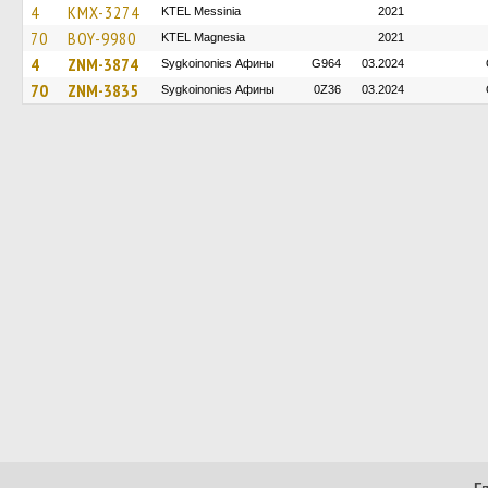
4
KMX-3274
KTEL Messinia
2021
70
BOY-9980
ΚΤΕL Magnesia
2021
4
ZNM-3874
Sygkoinonies Афины
G964
03.2024
70
ZNM-3835
Sygkoinonies Афины
0Z36
03.2024