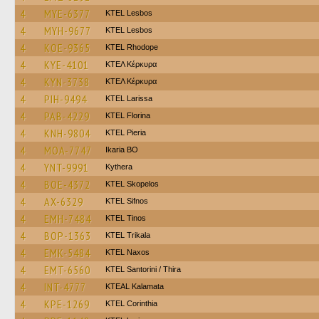
4
MYE-6377
KTEL Lesbos
4
MYH-9677
KTEL Lesbos
4
KOE-9365
KTEL Rhodope
4
KYE-4101
ΚΤΕΛ Κέρκυρα
4
KYN-3738
ΚΤΕΛ Κέρκυρα
4
PIH-9494
KTEL Larissa
4
PAB-4229
KTEL Florina
4
KNH-9804
KTEL Pieria
4
MOA-7747
Ikaria BO
4
YNT-9991
Kythera
4
BOE-4372
KTEL Skopelos
4
AX-6329
KTEL Sifnos
4
EMH-7484
KTEL Tinos
4
BOP-1363
ΚΤΕL Τrikala
4
EMK-5484
KTEL Naxos
4
EMT-6560
KTEL Santorini / Thira
4
INT-4777
KTEAL Kalamata
4
KPE-1269
KTEL Corinthia