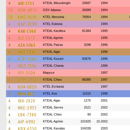
4
AIK-2211
KTEAL Missolonghi
20687
1994
70
YEM-4970
OSY Афины
26089
1994
70
KMZ-9191
KTEL Messinia
76954
1994
4
XAP-3199
ΚΤΕL Euboea
1994
4
KAK-1360
KTEAL Karditsa
81384
1995
4
AIZ-5573
KTEAL Agrinio
1995
4
AZA-3063
KTEAL Patras
3298
1996
4
HKZ-7336
KTEAL Aigio
1996
4
KZP-5260
KTEAL Kozani
83676
1996
4
HKZ-7336
KTEAL Chania
1996
4
YPI-5504
Маруси
1997
4
AHM-2416
KTEAL Chios
86385
1997
4
KHA-6810
ΚΤΕL Evritania
1997
4
MHA-8172
KTEL Kos
11515
1998
4
INX-2820
KTEAL Aigio
1275
2001
4
NKE-1955
KTEAL Serres
2521
2002
4
EBK-7380
KTEAL Chios
90
2002
4
AIP-6992
KTEAL Agrinio
101925
10.2002
4
KBX-6350
KTEAL Kavalas
104339
2003