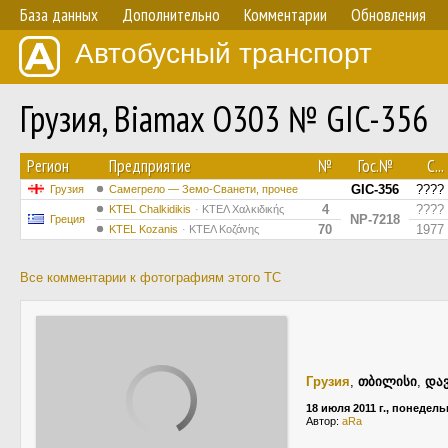
База данных
Дополнительно
Комментарии
Обновления
Автобусный транспорт
Грузия, Biamax O303 № GIC-356
Регион
Предприятие
№
Гос.№
С...
GIC-356
????
Грузия
Самегрело — Земо-Сванети, прочее
4
????
ΚΤΕL Chalkidikis
ΚΤΕΛ Χαλκιδικής
NP-7218
Греция
70
1977
ΚΤΕL Kozanis
ΚΤΕΛ Κοζάνης
Все комментарии к фотографиям этого ТС
Грузия
,
თბილისი
,
დავ
18 июля 2011 г., понедел
Автор:
aRa