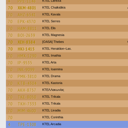
4
PPE-1148
KTEL Larissa
70
XKM-4801
ΚΤΕL Chalkidikis
70
AHZ-6541
KTEL Kavala
70
EPK-4370
KTEL Serres
70
HAM-8811
KTEL Elis
70
BOI-2639
ΚΤΕL Magnesia
70
XEH-8384
[OASA] Thebes
70
HKI-1415
KTEL Heraklion–Las.
70
HMX-1290
KTEL Imathia
70
IP-9535
KTEL Arta
70
INK-9099
KTEL Ioannina
70
PMK-3810
KTEL Drama
70
KTB-4304
KTEL Kastoria
70
AKH-8757
ΚΤΕΛ Λακωνίας
70
TKE-8050
ΚΤΕL Τrikala
70
TKH-7333
ΚΤΕL Τrikala
70
MIM-4600
KTEL Livadia
70
KTEL Corinthia
4
TPE-1308
KTEL Arcadia