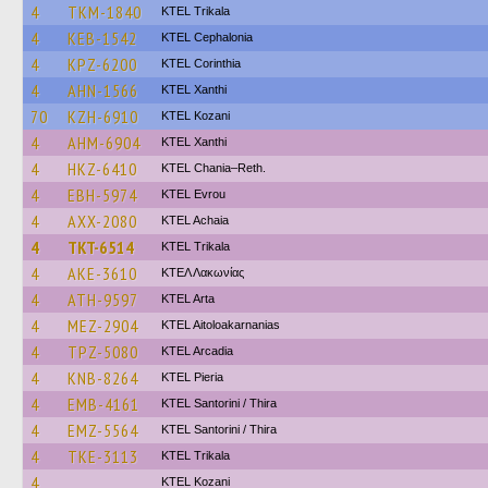
4
TKM-1840
ΚΤΕL Τrikala
4
KEB-1542
KTEL Cephalonia
4
KPZ-6200
KTEL Corinthia
4
AHN-1566
KTEL Xanthi
70
KZH-6910
ΚΤΕL Kozani
4
AHM-6904
KTEL Xanthi
4
HKZ-6410
KTEL Chania–Reth.
4
EBH-5974
KTEL Evrou
4
AXX-2080
KTEL Achaia
4
TKT-6514
ΚΤΕL Τrikala
4
AKE-3610
ΚΤΕΛ Λακωνίας
4
ATH-9597
KTEL Arta
4
MEZ-2904
KTEL Aitoloakarnanias
4
TPZ-5080
KTEL Arcadia
4
KNB-8264
KTEL Pieria
4
EMB-4161
KTEL Santorini / Thira
4
EMZ-5564
KTEL Santorini / Thira
4
TKE-3113
ΚΤΕL Τrikala
4
ΚΤΕL Kozani