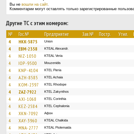
Вы не
вошли на сайт
.
Комментарии могут оставлять только зарегистрированные пользов
Другие ТС с этим номером:
№
Гос.№
Предприятие
Зав.№
Постр.
Утил.
4
HKK-3875
Union
4
EBM-2358
KTEAL Alexandr.
4
NIZ-1050
KTEAL Veria
4
IOP-9500
Mouzenidis
4
KNP-4104
KTEL Pieria
4
AZH-8585
KTEL Achaia
4
KOM-2397
KTEL Rhodope
4
ZAZ-7922
KTEL Zakynthos
4
AXI-1068
KTEL Corinthia
4
KEZ-2584
KTEL Cephalonia
4
XKN-7092
Афон
4
XAY-3960
KTEAL Chalkida
4
MNA-2777
KTEAL Ptolemaida