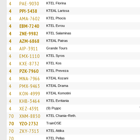
4
PAE-9030
KTEL Florina
4
PPI-5438
KTEAL Larissa
4
AMA-7602
ΚΤΕL Phocis
4
EBM-7240
KTEL Evrou
4
ZNE-9982
KTEL Salaminas
4
AZM-6868
KTEAL Patras
4
AIP-3911
Grande Tours
4
EMX-1110
KTEL Syros
4
KXE-8732
KTEL Kos
4
PZK-7960
KTEL Preveza
4
MNA-7966
KTEAL Kozani
4
PMX-9463
KTEAL Drama
4
KON-4999
KTEAL Komotini
4
KHB-3464
ΚΤΕL Evritania
4
XEZ-4391
(9) Родос
70
XNM-8850
KTEL Chania–Reth.
70
YZO-2732
TrainΟSE
70
ZKY-7313
KΤΕL Αttika
70
KTEL Pellas