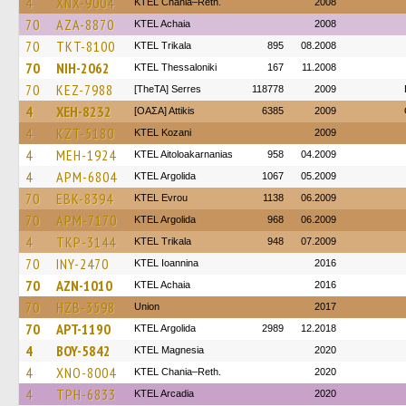
4
XNX-9004
KTEL Chania–Reth.
2008
70
AZA-8870
KTEL Achaia
2008
70
TKT-8100
ΚΤΕL Τrikala
895
08.2008
70
NIH-2062
KTEL Thessaloniki
167
11.2008
70
KEZ-7988
[TheTA] Serres
118778
2009
4
XEH-8232
[ΟΑΣΑ] Αttikis
6385
2009
4
KZT-5180
ΚΤΕL Kozani
2009
4
MEH-1924
KTEL Aitoloakarnanias
958
04.2009
4
APM-6804
KTEL Argolida
1067
05.2009
70
EBK-8394
KTEL Evrou
1138
06.2009
70
APM-7170
KTEL Argolida
968
06.2009
4
TKP-3144
ΚΤΕL Τrikala
948
07.2009
70
INY-2470
KTEL Ioannina
2016
70
AZN-1010
KTEL Achaia
2016
70
HZB-3598
Union
2017
70
APT-1190
KTEL Argolida
2989
12.2018
4
BOY-5842
ΚΤΕL Magnesia
2020
4
XNO-8004
KTEL Chania–Reth.
2020
4
TPH-6833
KTEL Arcadia
2020