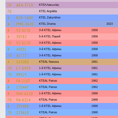
70
AKA-3710
ΚΤΕΛ Λακωνίας
70
KTEL Argolida
4
KEB-5400
KTEL Zakynthos
4
PMK-3620
KTEL Drama
2023
4
YZ-6176
3-й KTEL Афины
1958
4
39782
5-й KTEL Пирей
1958
70
YZ-6170
3-й KTEL Афины
1958
4
43031
3-й KTEL Афины
1958
70
41772
3-й KTEL Афины
1958
4
163080
KTEAL Naousa
1961
70
ET-8959
1-й KTEL Афины
1961
70
99525
1-й KTEL Афины
1961
4
PA-1107
KTEAL Patras
1962
4
170447
KTEAL Patras
1962
4
YAH-6220
1-й KTEL Афины
1968
70
PA-6214
KTEAL Patras
1968
4
295488
1-й KTEL Афины
1968
70
223610
KTEAL Patras
1968