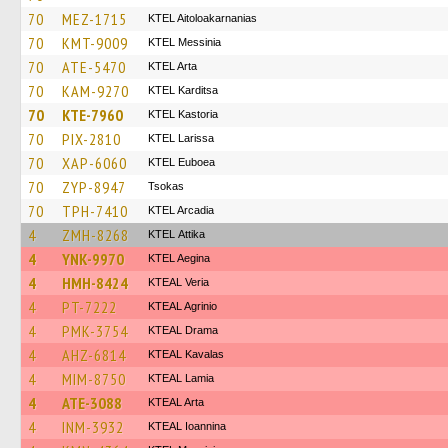
70
MEZ-1715
KTEL Aitoloakarnanias
70
KMT-9009
KTEL Messinia
70
ATE-5470
KTEL Arta
70
KAM-9270
ΚΤΕL Karditsa
70
KTE-7960
KTEL Kastoria
70
PIX-2810
KTEL Larissa
70
XAP-6060
ΚΤΕL Euboea
70
ZYP-8947
Tsokas
70
TPH-7410
KTEL Arcadia
4
ZMH-8268
KΤΕL Αttika
4
YNK-9970
KTEL Aegina
4
HMH-8424
KTEAL Veria
4
PT-7222
KTEAL Agrinio
4
PMK-3754
KTEAL Drama
4
AHZ-6814
KTEAL Kavalas
4
MIM-8750
KTEAL Lamia
4
ATE-3088
KTEAL Arta
4
INM-3932
KTEAL Ioannina