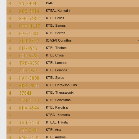
4
YN-8404
ISAP
4
KOZ-3914
KTEAL Komotini
4
EEH-3380
KTEL Pellas
4
MOB-1110
KTEL Samos
4
EPK-1001
KTEL Serres
4
XEH-8379
[OASA] Corinthia
4
BIZ-4955
KTEL Thebes
4
EEP-6287
KTEL Chios
4
TPB-9530
KTEL Lemnos
4
ATH-9597
KTEL Lemnos
4
HAH-8808
KTEL Syros
4
HKB-9841
KTEL Heraklion–Las.
4
57841
KTEL Thessaloniki
4
YKH-1320
KTEL Salaminas
4
KHA-4544
ΚΤΕL Karditsa
4
KTEAL Kastoria
4
TKT-3184
KTEAL Trikala
4
ATE-3494
KTEL Arta
4
EMZ-8191
KTEL Andros